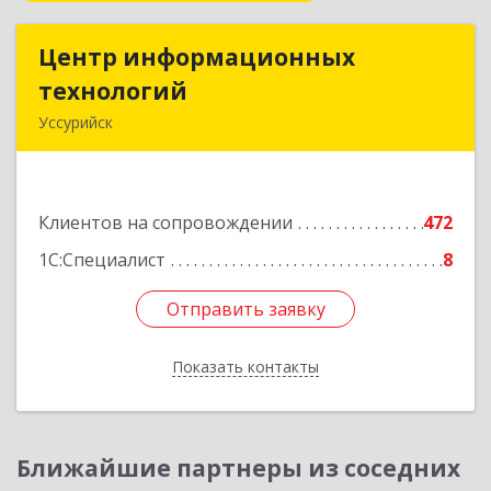
Центр информационных
Центр информационных
технологий
технологий
Уссурийск
692512, Приморский край, Уссурийск г,
Пушкина ул, дом № 1, пом.2
Клиентов на сопровождении
472
Подробнее
1С:Специалист
8
Отправить заявку
Отправить заявку
Показать контакты
Назад
Ближайшие партнеры из соседних