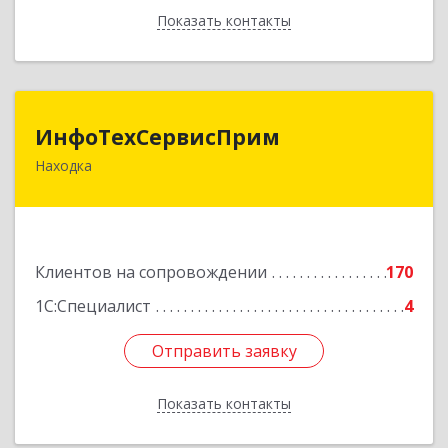
Показать контакты
Назад
ИнфоТехСервисПрим
ИнфоТехСервисПрим
Находка
692916, Приморский край, Находка г,
Чернышевского ул, дом № 36, оф.305
Подробнее
Клиентов на сопровождении
170
1С:Специалист
4
Отправить заявку
Отправить заявку
Показать контакты
Назад