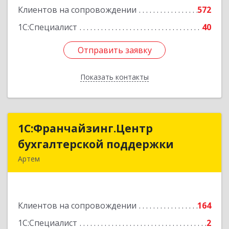
Клиентов на сопровождении
572
1С:Специалист
40
Отправить заявку
Отправить заявку
Показать контакты
Назад
1С:Франчайзинг.Центр
1С:Франчайзинг.Центр
бухгалтерской поддержки
бухгалтерской поддержки
Артем
692760, Приморский край, Артем г, Фрунзе ул,
дом № 54А, каб.21
Клиентов на сопровождении
164
Подробнее
1С:Специалист
2