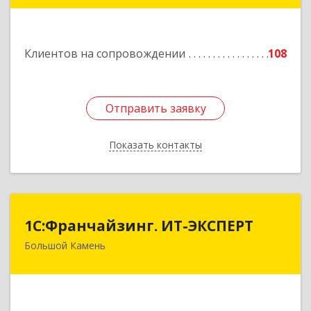
Подробнее
Клиентов на сопровождении
108
Отправить заявку
Отправить заявку
Показать контакты
Назад
1С:Франчайзинг. ИТ-ЭКСПЕРТ
1С:Франчайзинг. ИТ-ЭКСПЕРТ
Большой Камень
692806, Приморский край, Большой Камень г,
Карла Маркса ул, дом № 57, этаж 3
Подробнее