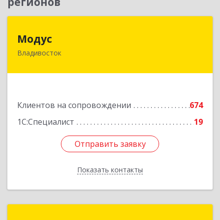
регионов
Модус
Модус
Владивосток
690091, Приморский край, Владивосток г, ул.
Фадеева, д. 10
Подробнее
Клиентов на сопровождении
674
1С:Специалист
19
Отправить заявку
Отправить заявку
Показать контакты
Назад
Созвездие