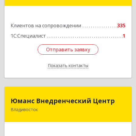
Ломоносова ул, дом № 24, кв.1
Подробнее
Клиентов на сопровождении
335
1С:Специалист
1
Отправить заявку
Отправить заявку
Показать контакты
Назад
Юманс Внедренческий Центр
Юманс Внедренческий Центр
Владивосток
690014, Приморский край, Владивосток г,
Некрасовская ул, дом № 48а
Подробнее