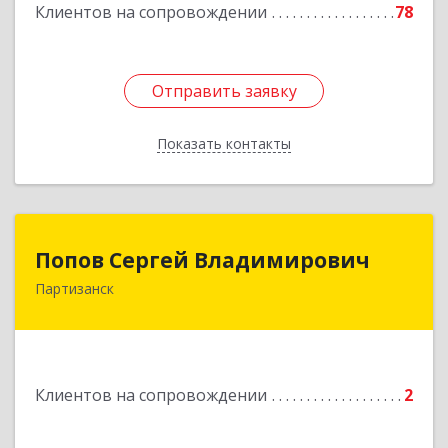
Клиентов на сопровождении
78
Отправить заявку
Отправить заявку
Показать контакты
Назад
Попов Сергей Владимирович
Попов Сергей Владимирович
Партизанск
692922, Приморский край, г. Находка, ул.
Пограничная, 30-18
Подробнее
Клиентов на сопровождении
2