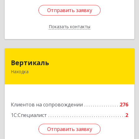
Отправить заявку
Отправить заявку
Показать контакты
Назад
Вертикаль
Вертикаль
Находка
692928, Приморский край, Находка г,
Постышева ул, дом № 27
Подробнее
Клиентов на сопровождении
276
1С:Специалист
2
Отправить заявку
Отправить заявку