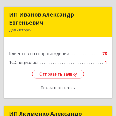
ИП Иванов Александр
ИП Иванов Александр
Евгеньевич
Евгеньевич
Дальнегорск
692446, Приморский край, Дальнегорск г,
Инженерная ул, дом № 28, кв.1
Клиентов на сопровождении
78
Подробнее
1С:Специалист
1
Отправить заявку
Отправить заявку
Показать контакты
Назад
ИП Якименко Александр
ИП Якименко Александр