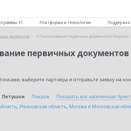
ограммы 1С
Платформа и технологии
Поддержка 
чных документов
1С:Распознавание первичных документов в Петушках
авание первичных документов
очками, выберите партнёра и отправьте заявку на ко
Петушки
Покров
Показать все населенные
пунк
область
,
Ивановская область
,
Москва и Московская обл