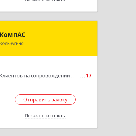
КомпАС
КомпАС
Кольчугино
601782, Владимирская область,
г.Кольчугино, ул.Больничная, д.20
Подробнее
Клиентов на сопровождении
17
Отправить заявку
Отправить заявку
Показать контакты
Назад