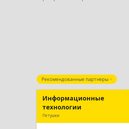
Рекомендованные партнеры
Информационные
Информационны
технологии
технологи
Петушки
601144, Владимирская обл, Петушки г
Маяковского ул, дом № 1