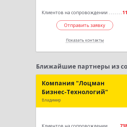
Клиентов на сопровождении
1
Подробне
Отправить заявку
Отправить заявку
Показать контакты
Назад
Ближайшие партнеры из со
Компания "Лоцман
Компания "Лоцма
Бизнес-Технологий"
Бизнес-Технологий
Владимир
600015, Владимирская обл, Владими
г, Чайковского ул, дом № 40А, оф.2
Клиентов на сопровождении
73
Подробне