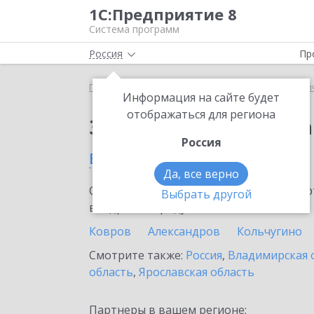
1С:Предприятие 8
Система программ
Россия
Пр
Главная
Сервисы ИТС
1С:Распознавание перви
Информация на сайте будет
отображаться для региона
Заказать 1С:Распозн
Россия
в Петушках
Да, все верно
Ознакомьтесь с информационными карт
Выбрать другой
внедрение продукта.
Ковров
Александров
Кольчугино
Смотрите также:
Россия
,
Владимирская 
область
,
Ярославская область
Партнеры в вашем регионе: