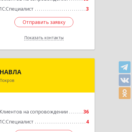
1С:Специалист
3
Отправить заявку
Отправить заявку
Показать контакты
Назад
НАВЛА
НАВЛА
Покров
601120, Владимирская обл,
Петушинский р-н, Покров г, Ленина
ул, дом № 98, пом.6
Подробнее
Клиентов на сопровождении
36
1С:Специалист
4