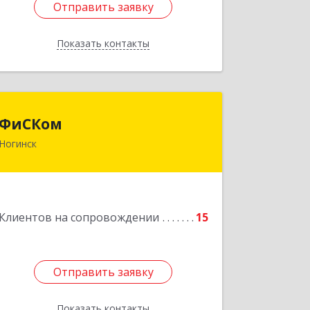
Отправить заявку
Отправить заявку
Показать контакты
Назад
ФиСКом
ФиСКом
Ногинск
142403, Московская обл., г.Ногинск,
ул.Ремесленная, д.1, пом.33
Подробнее
Клиентов на сопровождении
15
Отправить заявку
Отправить заявку
Показать контакты
Назад