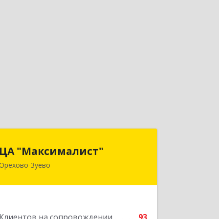
ЦА "Максималист"
ЦА "Максималист"
Орехово-Зуево
142600, Московская обл, Орехово-
Зуево г, Ленина ул, дом № 78
Подробнее
Клиентов на сопровождении
93