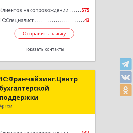
Клиентов на сопровождении
575
1С:Специалист
43
Отправить заявку
Отправить заявку
Показать контакты
Назад
1С:Франчайзинг.Центр
1С:Франчайзинг.Центр
бухгалтерской
бухгалтерской
поддержки
поддержки
Артем
692760, Приморский край, Артем г,
Фрунзе ул, дом № 54А, каб.21