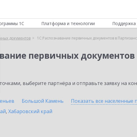
ограммы 1С
Платформа и технологии
Поддержка 
чных документов
1С:Распознавание первичных документов в Партизанс
авание первичных документов
очками, выберите партнёра и отправьте заявку на ко
сеньев
Большой Камень
Показать все населенные
рай
,
Хабаровский край