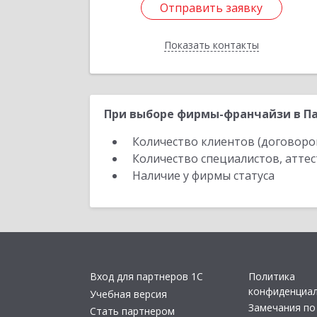
Отправить заявку
Отправить заявку
Показать контакты
Назад
При выборе фирмы-франчайзи в Па
Количество клиентов (договоро
Количество специалистов, атте
Наличие у фирмы статуса
Вход для партнеров 1С
Политика
конфиденциа
Учебная версия
Замечания по
Стать партнером