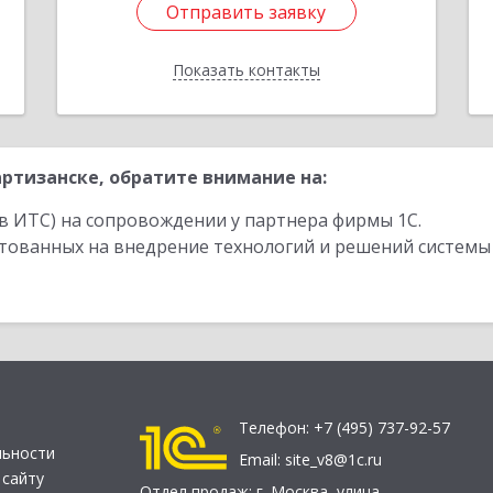
Отправить заявку
Отправить заявку
Показать контакты
Назад
ртизанске, обратите внимание на:
в ИТС) на сопровождении у партнера фирмы 1С.
стованных на внедрение технологий и решений системы
Телефон:
+7 (495) 737-92-57
льности
Email:
site_v8@1c.ru
 сайту
Отдел продаж:
г. Москва
,
улица