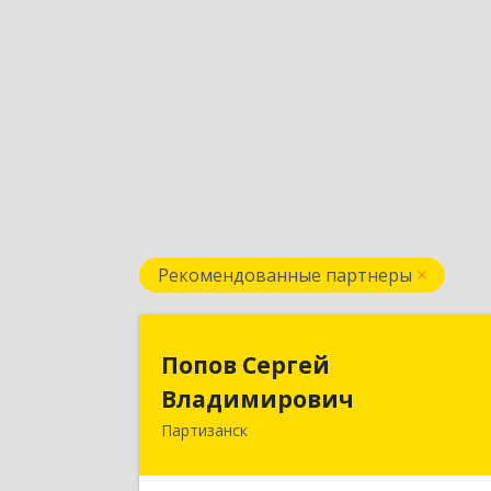
Рекомендованные партнеры
Попов Серге
Попов Сергей
Владимирови
Владимирович
Партизанск
692922, Приморский край, г. Находка
ул. Пограничная, 30-1