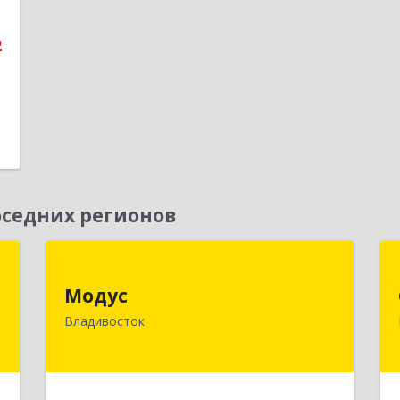
е
2
седних регионов
х
Модус
й
Модус
690091, Приморский край,
Владивосток
Владивосток г, ул. Фадеева, д. 10
к
2
Подробнее