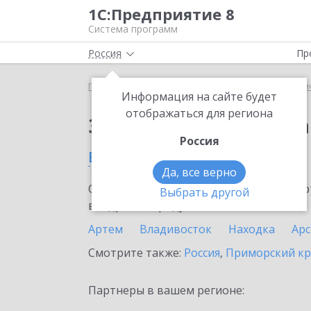
1С:Предприятие 8
Система программ
Россия
Пр
Главная
Сервисы ИТС
1С:Распознавание перви
Информация на сайте будет
отображаться для региона
Заказать 1С:Распозн
Россия
в Партизанске
Да, все верно
Ознакомьтесь с информационными карт
Выбрать другой
внедрение продукта.
Артем
Владивосток
Находка
Ар
Смотрите также:
Россия
,
Приморский к
Партнеры в вашем регионе: