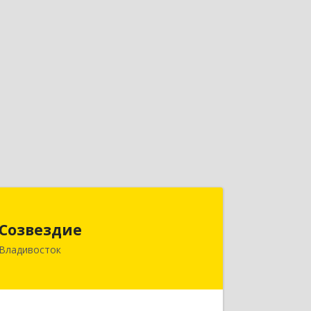
Созвездие
Созвездие
690069, Приморский край,
Владивосток
Владивосток г, Тухачевского ул, дом
№ 62, кв.94
Подробнее