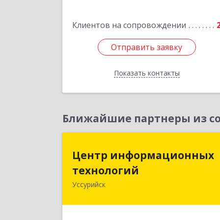
Подробне
Клиентов на сопровождении
Отправить заявку
Отправить заявку
Показать контакты
Назад
Ближайшие партнеры из со
Центр информационны
Центр информационных
технологи
технологий
Уссурийск
692512, Приморский край, Уссурийс
г, Пушкина ул, дом № 1, пом.