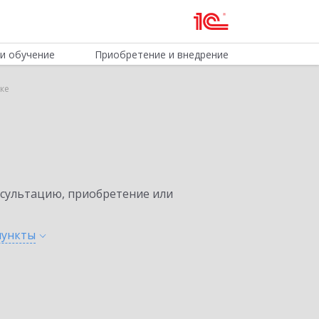
и обучение
Приобретение и внедрение
ке
нсультацию, приобретение или
пункты