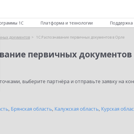
ограммы 1С
Платформа и технологии
Поддержка 
чных документов
1С:Распознавание первичных документов в Орле
авание первичных документов
очками, выберите партнёра и отправьте заявку на ко
асть
,
Брянская область
,
Калужская область
,
Курская обла