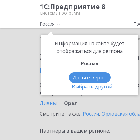
1С:Предприятие 8
Система программ
Россия
Пр
Главная
Сервисы ИТС
1С:Распознавание перви
Информация на сайте будет
отображаться для региона
Заказать 1С:Распозн
Россия
в Орле
Да, все верно
Ознакомьтесь с информационными карт
Выбрать другой
внедрение продукта.
Ливны
Орел
Смотрите также:
Россия
,
Орловская обл
Партнеры в вашем регионе: