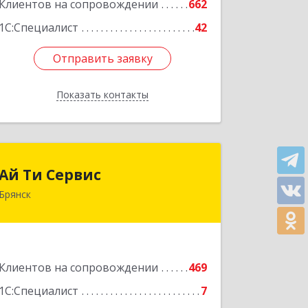
Клиентов на сопровождении
662
1С:Специалист
42
Отправить заявку
Отправить заявку
Показать контакты
Назад
Ай Ти Сервис
Ай Ти Сервис
Брянск
241035, Брянская обл, Брянск г,
Брянской Пролетарской Дивизии ул,
дом № 9
Подробнее
Клиентов на сопровождении
469
1С:Специалист
7