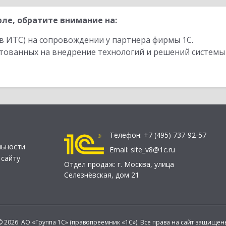
ле, обратите внимание на:
в ИТС) на сопровождении у партнера фирмы 1С.
стованных на внедрение технологий и решений системы
Телефон:
+7 (495) 737-92-57
льности
Email:
site_v8@1c.ru
 сайту
Отдел продаж:
г. Москва
,
улица
Селезнёвская, дом 21
© 2026 АО «Группа 1С» (правопреемник «1С»). Все права на сайт защищен