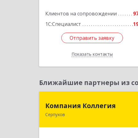
Подробне
Клиентов на сопровождении
9
1С:Специалист
1
Отправить заявку
Отправить заявку
Показать контакты
Назад
Ближайшие партнеры из со
Компания Коллеги
Компания Коллегия
Серпухов
142211, Московская обл, Серпухов г
Оборонная ул, дом № 1