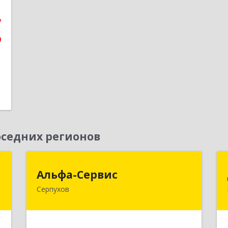
е
7
9
седних регионов
я
Альфа-Сервис
Альфа-Сервис
Серпухов
,
142200, Московская обл, Серпухов г,
9
Красноармейская ул, дом № 35/60