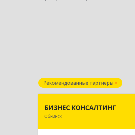
Рекомендованные партнеры
БИЗНЕС КОНСАЛТИН
БИЗНЕС КОНСАЛТИНГ
Обнинск
249032, Калужская обл, Обнинск г
Курчатова ул, дом № 27/2, пом.28