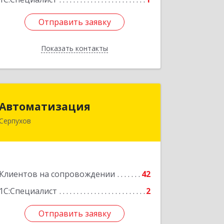
Отправить заявку
Отправить заявку
Показать контакты
Назад
Автоматизация
Автоматизация
Серпухов
142205, Московская обл, Серпухов г,
Комсомольская ул, дом № 4а, кв.136
Подробнее
Клиентов на сопровождении
42
1С:Специалист
2
Отправить заявку
Отправить заявку