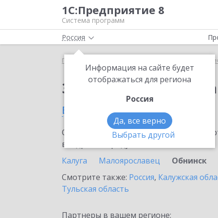
1С:Предприятие 8
Система программ
Россия
Пр
Главная
Сервисы ИТС
1С:Распознавание перви
Информация на сайте будет
отображаться для региона
Заказать 1С:Распозн
Россия
в Обнинске
Да, все верно
Ознакомьтесь с информационными карт
Выбрать другой
внедрение продукта.
Калуга
Малоярославец
Обнинск
Смотрите также:
Россия
,
Калужская обла
Тульская область
Партнеры в вашем регионе: