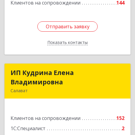
Клиентов на сопровождении
144
Отправить заявку
Отправить заявку
Показать контакты
Назад
ИП Кудрина Елена
ИП Кудрина Елена
Владимировна
Владимировна
Салават
453265, Башкортостан Респ, Салават г,
Бекетова ул, дом № 10, кв.87
Клиентов на сопровождении
152
Подробнее
1С:Специалист
2