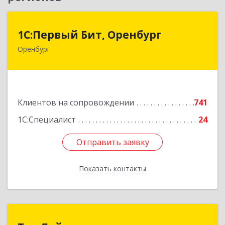
1С:Первый Бит, Оренбург
1С:Первый Бит, Оренбург
Оренбург
460044, Оренбургская обл, Оренбург, Березка
ул, дом № 2/5, пом.4
Подробнее
Клиентов на сопровождении
741
1С:Специалист
24
Отправить заявку
Отправить заявку
Показать контакты
Назад
Топ Лайн