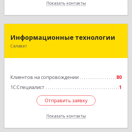
Показать контакты
Назад
Информационные технологии
Информационные технологии
Салават
453259, Башкортостан Респ, Салават г,
Северная ул, дом № 15, оф.108
Подробнее
Клиентов на сопровождении
80
1С:Специалист
1
Отправить заявку
Отправить заявку
Показать контакты
Назад