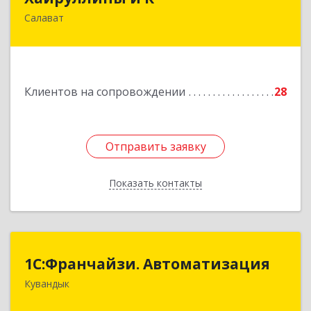
Салават
453251, Башкортостан Респ, Салават г,
Островского ул, дом № 61
Подробнее
Клиентов на сопровождении
28
Отправить заявку
Отправить заявку
Показать контакты
Назад
1С:Франчайзи. Автоматизация
1С:Франчайзи. Автоматизация
Кувандык
462220, Оренбургская обл, Кувандыкский р-н,
Кувандык г, Советская ул, дом № 10