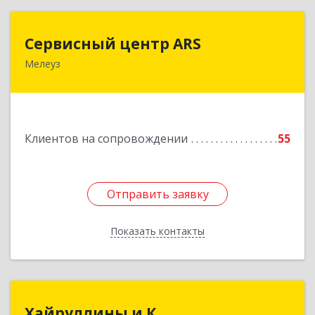
Сервисный центр ARS
Сервисный центр ARS
Мелеуз
Подробнее
Клиентов на сопровождении
55
Отправить заявку
Отправить заявку
Показать контакты
Назад
Хайруллины и К
Хайруллины и К