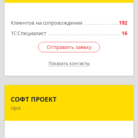
2
Подробнее
Клиентов на сопровождении
192
1С:Специалист
16
Отправить заявку
Отправить заявку
Показать контакты
Назад
СОФТ ПРОЕКТ
СОФТ ПРОЕКТ
Орск
462430, Оренбургская обл, Орск г,
Добровольского ул, дом № 23, кв.11
Подробнее