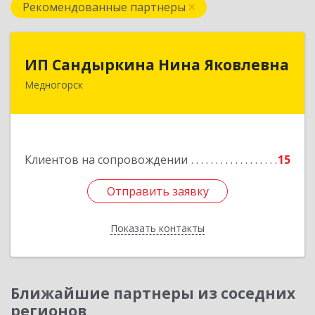
Рекомендованные партнеры
ИП Сандыркина Нина Яковлевна
ИП Сандыркина Нина Яковлевна
Медногорск
462270, Оренбургская обл, Медногорск г,
Металлургов ул, дом № 19, кв.22
Подробнее
Клиентов на сопровождении
15
Отправить заявку
Отправить заявку
Показать контакты
Назад
Ближайшие партнеры из соседних
регионов