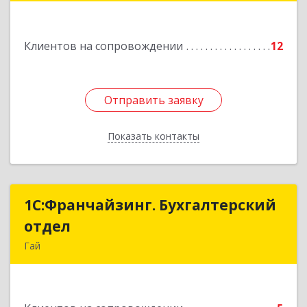
Подробнее
Клиентов на сопровождении
12
Отправить заявку
Отправить заявку
Показать контакты
Назад
1С:Франчайзинг. Бухгалтерский
1С:Франчайзинг. Бухгалтерский
отдел
отдел
Гай
462635, Оренбургская обл, Гай г, Победы пр-кт,
дом № 1, кв.12