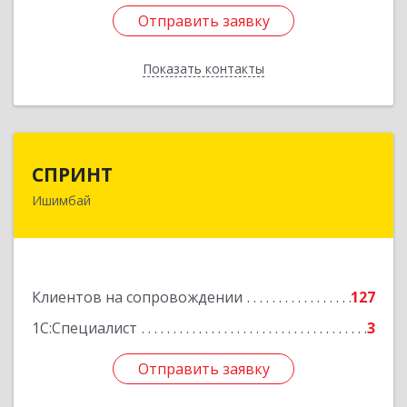
Отправить заявку
Отправить заявку
Показать контакты
Назад
СПРИНТ
СПРИНТ
Ишимбай
453201, Башкортостан Респ, Ишимбайский р-н,
Ишимбай г, Якупа Кулмыя ул, дом № 25
Подробнее
Клиентов на сопровождении
127
1С:Специалист
3
Отправить заявку
Отправить заявку