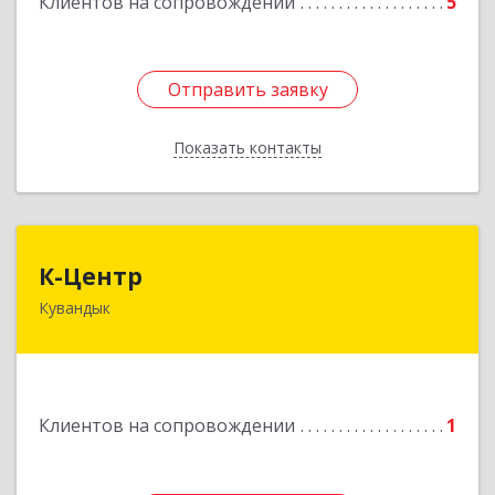
Клиентов на сопровождении
5
Подробнее
Отправить заявку
Отправить заявку
Показать контакты
Назад
К-Центр
К-Центр
Кувандык
462243, Оренбургская обл, Кувандыкский р-н,
Кувандык г, Ленина ул, дом № 20
Подробнее
Клиентов на сопровождении
1