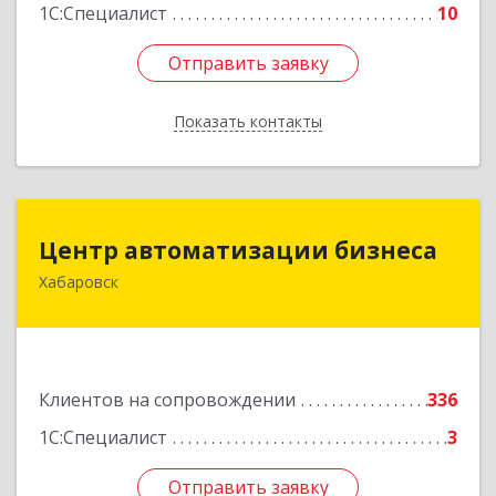
1С:Специалист
10
Отправить заявку
Отправить заявку
Показать контакты
Назад
Центр автоматизации бизнеса
Центр автоматизации бизнеса
Хабаровск
680030, Хабаровский край, Хабаровск г, Ленина
ул, дом № 4, оф.802
Подробнее
Клиентов на сопровождении
336
1С:Специалист
3
Отправить заявку
Отправить заявку