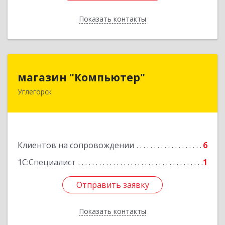
Показать контакты
Назад
магазин "Компьютер"
магазин "Компьютер"
Углегорск
694920, Сахалинская обл, Углегорский р-н,
Углегорск г, Победы ул, дом № 169, оф.4
Подробнее
Клиентов на сопровождении
6
1С:Специалист
1
Отправить заявку
Отправить заявку
Показать контакты
Назад