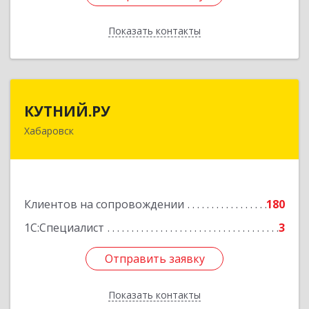
Показать контакты
Назад
КУТНИЙ.РУ
КУТНИЙ.РУ
Хабаровск
680007, Хабаровский край, Хабаровск г,
Шевчука ул, дом № 42, оф.505
Подробнее
Клиентов на сопровождении
180
1С:Специалист
3
Отправить заявку
Отправить заявку
Показать контакты
Назад