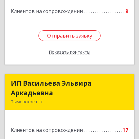
Подробнее
Клиентов на сопровождении
9
Отправить заявку
Отправить заявку
Показать контакты
Назад
ИП Васильева Эльвира
ИП Васильева Эльвира
Аркадьевна
Аркадьевна
Тымовское пгт.
694400, Сахалинская обл, Тымовский р-н,
Тымовское пгт, Красноармейская ул, дом № 34,
кв.9
Клиентов на сопровождении
17
Подробнее