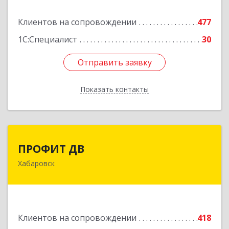
Подробнее
Клиентов на сопровождении
477
1С:Специалист
30
Отправить заявку
Отправить заявку
Показать контакты
Назад
ПРОФИТ ДВ
ПРОФИТ ДВ
Хабаровск
680000, Хабаровский край, Хабаровск г,
Муравьева-Амурского ул, дом № 25, пом.I
Подробнее
Клиентов на сопровождении
418