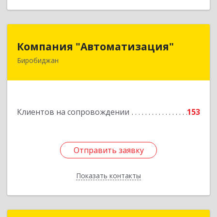
Компания "Автоматизация"
Компания "Автоматизация"
Биробиджан
679016, Еврейская Аобл, Биробиджан г,
Советская ул, дом № 59, кв.3
Подробнее
Клиентов на сопровождении
153
Отправить заявку
Отправить заявку
Показать контакты
Назад