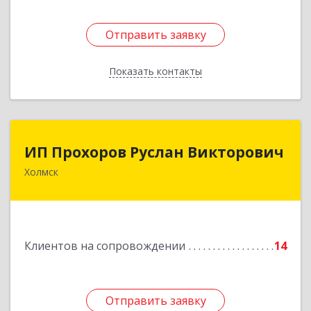
Отправить заявку
Отправить заявку
Показать контакты
Назад
ИП Прохоров Руслан Викторович
ИП Прохоров Руслан Викторович
Холмск
694620, Сахалинская обл, Холмский р-н, Холмск
г, Александра Матросова ул, дом № 6Б, кв.32
Подробнее
Клиентов на сопровождении
14
Отправить заявку
Отправить заявку