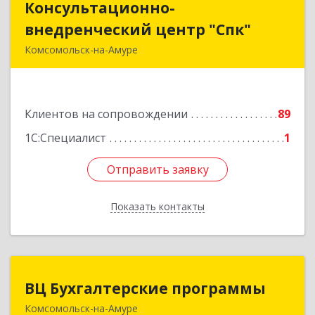
Консультационно-
Консультационно-
внедренческий центр "Спк"
внедренческий центр "Спк"
Комсомольск-на-Амуре
681013, Хабаровский край, Комсомольск-на-
Амуре г, Димитрова, дом № 5, кв.302
Клиентов на сопровождении
89
Подробнее
1С:Специалист
1
Отправить заявку
Отправить заявку
Показать контакты
Назад
ВЦ Бухгалтерские программы
ВЦ Бухгалтерские программы
Комсомольск-на-Амуре
681000, Хабаровский край, Комсомольск-на-