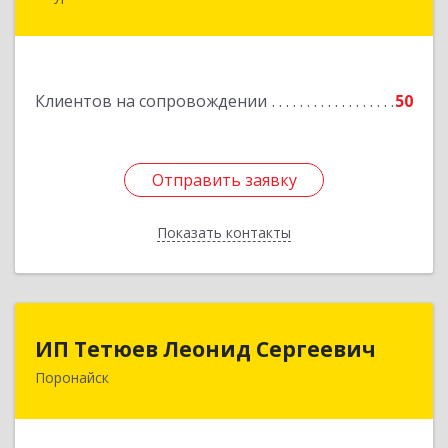
кт, дом № 55, оф.2
Подробнее
Клиентов на сопровождении
50
Отправить заявку
Отправить заявку
Показать контакты
Назад
ИП Тетюев Леонид Сергеевич
ИП Тетюев Леонид Сергеевич
Поронайск
694242, Сахалинская обл, Поронайск г, Фрунзе
ул, дом № 14, кв.51