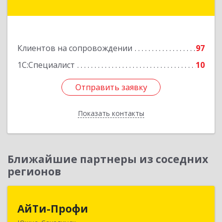
Амуре г, Сидоренко ул, дом № 1А
Подробнее
Клиентов на сопровождении
97
1С:Специалист
10
Отправить заявку
Отправить заявку
Показать контакты
Назад
Ближайшие партнеры из соседних
регионов
АйТи-Профи
АйТи-Профи