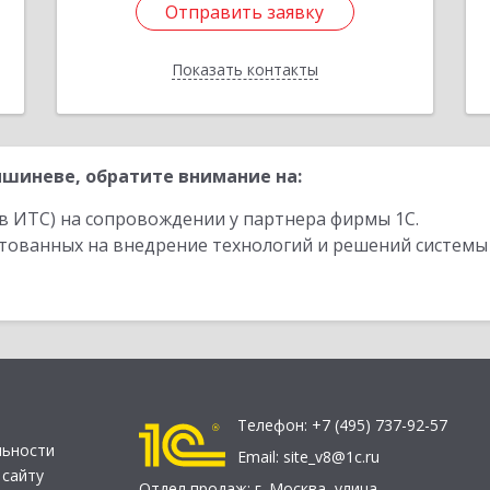
Отправить заявку
Отправить заявку
Показать контакты
Назад
шиневе, обратите внимание на:
в ИТС) на сопровождении у партнера фирмы 1С.
стованных на внедрение технологий и решений системы
Телефон:
+7 (495) 737-92-57
льности
Email:
site_v8@1c.ru
 сайту
Отдел продаж:
г. Москва
,
улица