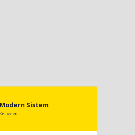
Modern Sistem
Modern Sistem
МОЛДОВА, РЕСПУБЛИКА , MD-2004, г.
Кишинев
Кишинев, ул. Бульвар Дмитрий
Кантемир, 1, (завод Топаз, офис 1502)