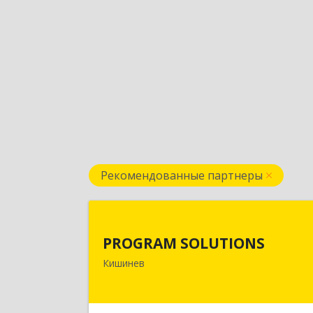
Рекомендованные партнеры
PROGRAM SOLUTION
PROGRAM SOLUTIONS
МОЛДОВА, РЕСПУБЛИКА , МД2038, г
Кишинев
Кишинев, ул. Н.Зелински 31, оф.4
Подробне