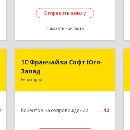
Отправить заявку
Отправить заявку
Показать контакты
Назад
"
1С:Франчайзи Софт Юго-
1С:Франчайзи Софт Юго-
Запад
Запад
а
0
Евпатория
297407, Крым Респ, Евпатория г,
Победы пр-кт, дом № 13, кв.45
е
Подробнее
8
Клиентов на сопровождении
12