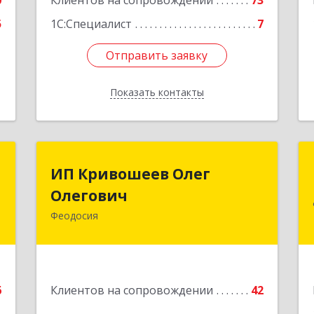
0
Клиентов на сопровождении
73
5
1С:Специалист
7
Отправить заявку
Отправить заявку
Показать контакты
Назад
П
ИП Кривошеев Олег
ИП Кривошеев Олег
а
Олегович
Олегович
)
Феодосия
Подробнее
4
е
6
Клиентов на сопровождении
42