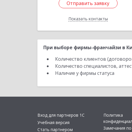
Отправить заявку
Отправить заявку
Показать контакты
Назад
При выборе фирмы-франчайзи в Ки
Количество клиентов (договоро
Количество специалистов, атте
Наличие у фирмы статуса
Вход для партнеров 1С
Политика
конфиденциа
Учебная версия
Замечания по
Стать партнером