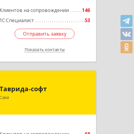
Клиентов на сопровождении
146
1С:Специалист
53
Отправить заявку
Отправить заявку
Показать контакты
Назад
Таврида-софт
Таврида-софт
296574, Крым Респ, м.р-н Сакский с.п.
Саки
Новофедоровское, Новофедоровка
пгт, 30 Авиаполка ул, дом № 10
Подробнее