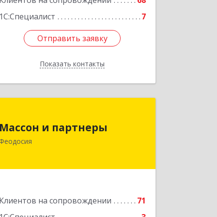
Клиентов на сопровождении
68
1С:Специалист
7
Отправить заявку
Отправить заявку
Показать контакты
Назад
Массон и партнеры
Массон и партнеры
298112, Крым Респ, Феодосия г,
Феодосия
Крымская ул, дом № 31
Подробнее
Клиентов на сопровождении
71