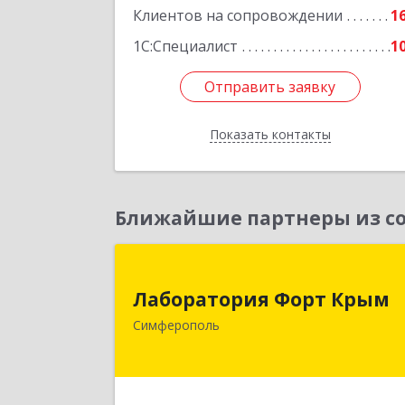
Клиентов на сопровождении
1
1С:Специалист
1
Отправить заявку
Отправить заявку
Показать контакты
Назад
Ближайшие партнеры из со
Лаборатория Форт Кры
Лаборатория Форт Крым
295034, Крым Респ, Симферополь г
Симферополь
Киевская ул, дом № 79, оф.90
Подробне