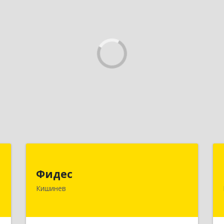
S
Фидес
Фидес
.
МОЛДОВА, РЕСПУБЛИКА , MD-2008,
Кишинев
4
г.Кишинев, ул.Василе Лупу, 34/1, кв.37
е
Подробнее