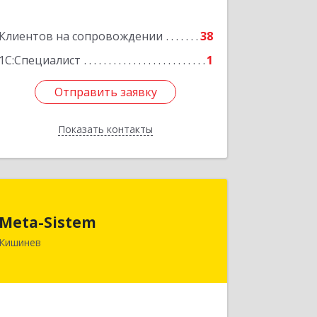
Подробнее
Клиентов на сопровождении
38
1С:Специалист
1
Отправить заявку
Отправить заявку
Показать контакты
Назад
Meta-Sistem
Meta-Sistem
Республика Молдова, MD-2060,
Кишинев
Республика Молдова, г. Кишинев, ул.
Куза-Водэ, 44.
Подробнее