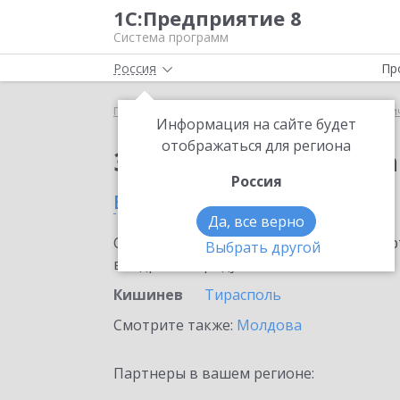
1С:Предприятие 8
Система программ
Россия
Пр
Главная
Сервисы ИТС
1С:Распознавание перви
Информация на сайте будет
отображаться для региона
Заказать 1С:Распозн
Россия
в Кишиневе
Да, все верно
Ознакомьтесь с информационными карт
Выбрать другой
внедрение продукта.
Кишинев
Тирасполь
Смотрите также:
Молдова
Партнеры в вашем регионе: