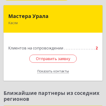
Мастера Урала
Мастера Урала
Касли
456830, Челябинская обл., г. Касли, ул. Карла
Либкнехта, д. 112а
Подробнее
Клиентов на сопровождении
2
Отправить заявку
Отправить заявку
Показать контакты
Назад
Ближайшие партнеры из соседних
регионов