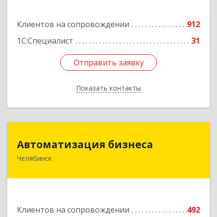
Подробнее
Клиентов на сопровождении
912
1С:Специалист
31
Отправить заявку
Отправить заявку
Показать контакты
Назад
Автоматизация бизнеса
Автоматизация бизнеса
Челябинск
454018, Челябинская обл, Челябинский г.о.,
Челябинск г, вн.р-н Калининский, Братьев
Кашириных ул, дом № 54А, пом.6
Подробнее
Клиентов на сопровождении
492