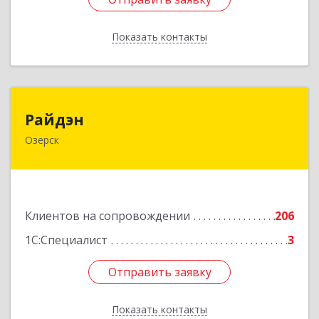
Показать контакты
Назад
Райдэн
Райдэн
Озерск
456783, Челябинская обл, Озерск г, Ленина пр-
кт, дом № 90
Подробнее
Клиентов на сопровождении
206
1С:Специалист
3
Отправить заявку
Отправить заявку
Показать контакты
Назад