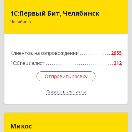
1С:Первый Бит, Челябинск
1С:Первый Бит, Челябинск
Челябинск
454084, Челябинская обл, Челябинск г,
Каслинская ул, дом № 77, оф.109
Подробнее
Клиентов на сопровождении
2955
1С:Специалист
212
Отправить заявку
Отправить заявку
Показать контакты
Назад
Микос
Микос