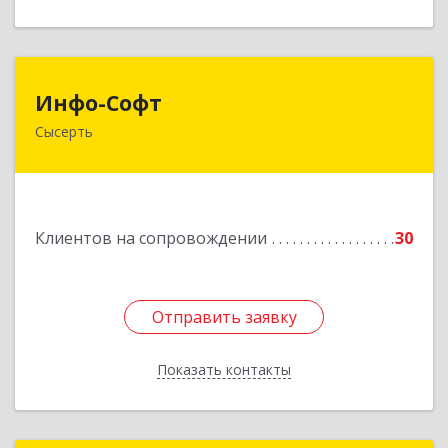
Инфо-Софт
Инфо-Софт
Сысерть
624021, Свердловская обл, Сысерть г, Коммуны
ул, дом № 39, кв.13
Подробнее
Клиентов на сопровождении
30
Отправить заявку
Отправить заявку
Показать контакты
Назад