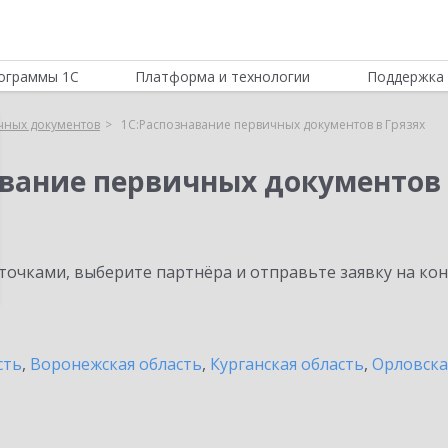
ограммы 1С
Платформа и технологии
Поддержка 
чных документов
1С:Распознавание первичных документов в Грязях
авание первичных документов
очками, выберите партнёра и отправьте заявку на ко
сть
,
Воронежская область
,
Курганская область
,
Орловска