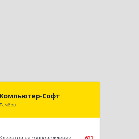
Компьютер-Софт
Компьютер-Софт
Тамбов
392000, Тамбовская обл, Тамбов г,
Советская ул, дом № 191
Подробнее
Клиентов на сопровождении
621