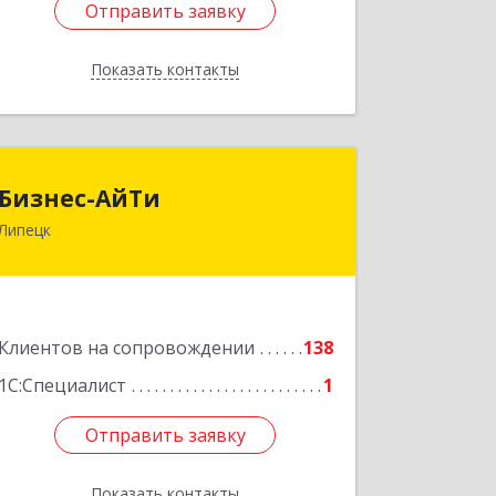
Отправить заявку
Отправить заявку
Показать контакты
Назад
Бизнес-АйТи
Бизнес-АйТи
Липецк
398008, Липецкая обл, Липецк г, 50
лет НЛМК ул, дом № 11, пом.18
Подробнее
Клиентов на сопровождении
138
1С:Специалист
1
Отправить заявку
Отправить заявку
Показать контакты
Назад