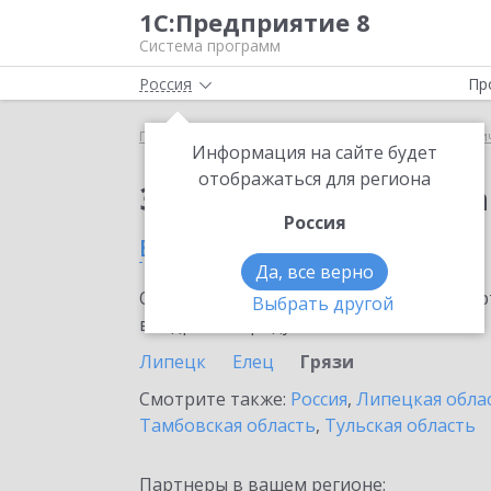
1С:Предприятие 8
Система программ
Россия
Пр
Главная
Сервисы ИТС
1С:Распознавание перви
Информация на сайте будет
отображаться для региона
Заказать 1С:Распозн
Россия
в Грязях
Да, все верно
Ознакомьтесь с информационными карт
Выбрать другой
внедрение продукта.
Липецк
Елец
Грязи
Смотрите также:
Россия
,
Липецкая обла
Тамбовская область
,
Тульская область
Партнеры в вашем регионе: