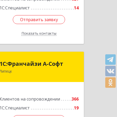
1С:Специалист
14
Отправить заявку
Отправить заявку
Показать контакты
Назад
1С:Франчайзи А-Софт
1С:Франчайзи А-Софт
Липецк
398059, Липецкая обл, Липецк г,
Фрунзе ул, дом № 27
Подробнее
Клиентов на сопровождении
366
1С:Специалист
19