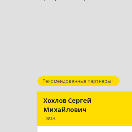
Рекомендованные партнеры
Хохлов Сергей
Хохлов Серге
Михайлович
Михайлови
Грязи
399059, Россия, Липецкая обл., г.Грязи
ул.Рублева, д.3