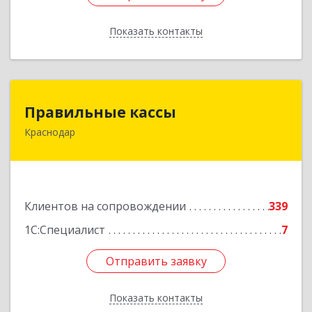
Показать контакты
Назад
Правильные кассы
Правильные кассы
Краснодар
350075, Краснодарский край, Краснодар г, им
Стасова ул, дом № 184, оф.16
Подробнее
Клиентов на сопровождении
339
1С:Специалист
7
Отправить заявку
Отправить заявку
Показать контакты
Назад