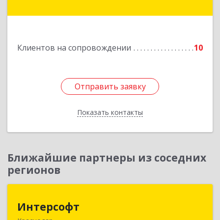
Ленина ул, дом № 208, оф.21
Подробнее
Клиентов на сопровождении
10
Отправить заявку
Отправить заявку
Показать контакты
Назад
Ближайшие партнеры из соседних
регионов
Интерсофт
Интерсофт