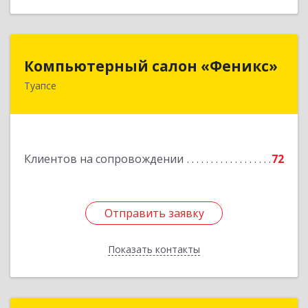
Компьютерный салон «Феникс»
Компьютерный салон «Феникс»
Туапсе
352800, Краснодарский край, Туапсинский р-н,
Туапсе г, Красной Армии ул, дом № 22
Подробнее
Клиентов на сопровождении
72
Отправить заявку
Отправить заявку
Показать контакты
Назад