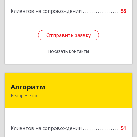
Подробнее
Клиентов на сопровождении
55
Отправить заявку
Отправить заявку
Показать контакты
Назад
Алгоритм
Алгоритм
Белореченск
352630, Краснодарский край, Белореченский р-
н, Белореченск г, Гоголя ул, дом № 53, кв.75
Подробнее
Клиентов на сопровождении
51