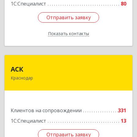
1С:Специалист
80
Отправить заявку
Отправить заявку
Показать контакты
Назад
АСК
АСК
Краснодар
350900, Краснодарский край, Краснодар г,
Яхонтовая ул, дом № 2, оф.102
Подробнее
Клиентов на сопровождении
331
1С:Специалист
13
Отправить заявку
Отправить заявку