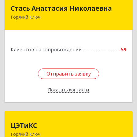
Стась Анастасия Николаевна
Стась Анастасия Николаевна
Горячий Ключ
353290, г. Горячий Ключ, ул. Ленина, д. 242,
кв.23
Подробнее
Клиентов на сопровождении
59
Отправить заявку
Отправить заявку
Показать контакты
Назад
ЦЭТиКС
ЦЭТиКС
Горячий Ключ
353290, Краснодарский край, Горячий Ключ г,