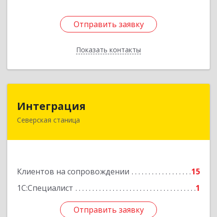
Отправить заявку
Отправить заявку
Показать контакты
Назад
Интеграция
Интеграция
Северская станица
353240, Краснодарский край, Северская ст-ца,
Первомайская ул, дом № 28
Подробнее
Клиентов на сопровождении
15
1С:Специалист
1
Отправить заявку
Отправить заявку