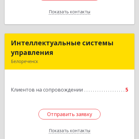
Показать контакты
Назад
Интеллектуальные системы
Интеллектуальные системы
управления
управления
Белореченск
352630, Краснодарский край, Белореченск г,
Луценко ул, дом № 103
Клиентов на сопровождении
5
Подробнее
Отправить заявку
Отправить заявку
Показать контакты
Назад