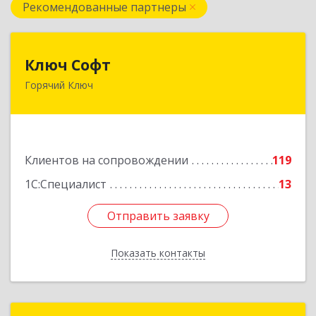
Рекомендованные партнеры
Ключ Софт
Ключ Софт
Горячий Ключ
353287, Краснодарский край, Горячий Ключ г,
Первомайский п, Бендуса ул, дом № 13
Подробнее
Клиентов на сопровождении
119
1С:Специалист
13
Отправить заявку
Отправить заявку
Показать контакты
Назад