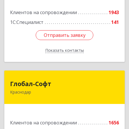
Клиентов на сопровождении
1943
Подробнее
1С:Специалист
141
Отправить заявку
Отправить заявку
Показать контакты
Назад
Глобал-Софт
Глобал-Софт
Краснодар
350018, Краснодарский край, Краснодар г,
Сормовская ул, дом № 7
Подробнее
Клиентов на сопровождении
1656