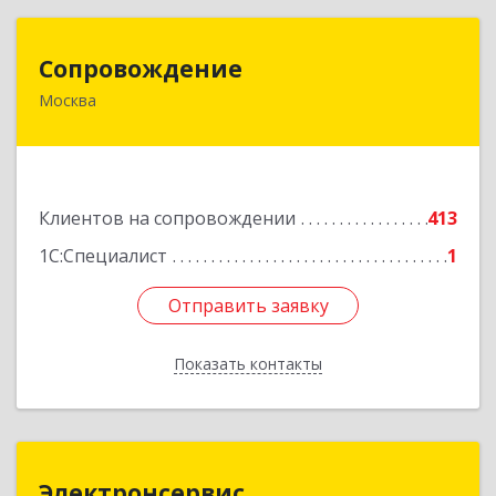
Сопровождение
Сопровождение
Москва
117198, Москва г, Саморы Машела ул, дом № 8,
корпус 1, кв.233
Подробнее
Клиентов на сопровождении
413
1С:Специалист
1
Отправить заявку
Отправить заявку
Показать контакты
Назад
Электронсервис
Электронсервис