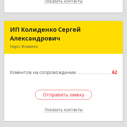
Показать контакты
Назад
ИП Колиденко Сергей
ИП Колиденко Сергей
Александрович
Александрович
Наро-Фоминск
143300, Московская обл, Наро-Фоминский р-н,
Наро-Фоминск г, Маршала Жукова Г.К. ул, дом
№ 14-92
Клиентов на сопровождении
62
Подробнее
Отправить заявку
Отправить заявку
Показать контакты
Назад