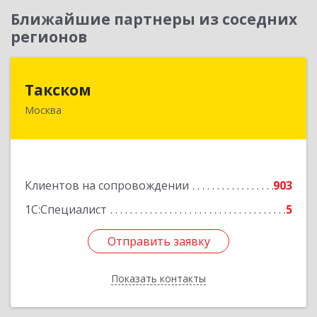
Ближайшие партнеры из соседних
регионов
Такском
Такском
Москва
119034, Москва г, Барыковский пер, дом №
4,стр.2
Подробнее
Клиентов на сопровождении
903
1С:Специалист
5
Отправить заявку
Отправить заявку
Показать контакты
Назад