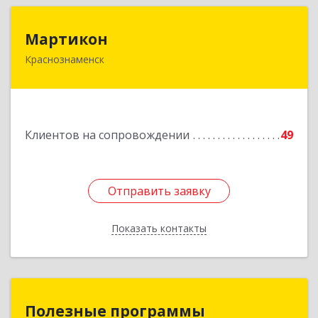
Мартикон
Мартикон
Краснознаменск
143090, Московская обл, Краснознаменск г,
Краснознаменная ул, дом № 27, пом.36
Подробнее
Клиентов на сопровождении
49
Отправить заявку
Отправить заявку
Показать контакты
Назад
Полезные программы
Полезные программы