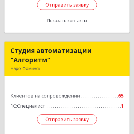
Отправить заявку
Отправить заявку
Показать контакты
Назад
Студия автоматизации
Студия автоматизации
"Алгоритм"
"Алгоритм"
Наро-Фоминск
143306, Московская обл, г.о. Наро-Фоминский,
Наро-Фоминск г, Латышская ул, дом № 13А,
пом.4
Клиентов на сопровождении
65
Подробнее
1С:Специалист
1
Отправить заявку
Отправить заявку