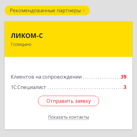
Рекомендованные партнеры
ЛИКОМ-С
ЛИКОМ-С
Голицыно
143040, Московская обл, Одинцовский р-н,
Голицыно г, Советская ул, дом № 59, этаж/офис
1/2
Подробнее
Клиентов на сопровождении
39
1С:Специалист
3
Отправить заявку
Отправить заявку
Показать контакты
Назад