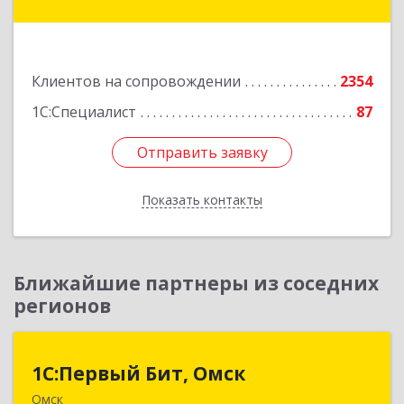
"Байконыр", улица Иманбаева, дом 8/2, офис 7
Подробнее
Клиентов на сопровождении
2354
1С:Специалист
87
Отправить заявку
Отправить заявку
Показать контакты
Назад
Ближайшие партнеры из соседних
регионов
1С:Первый Бит, Омск
1С:Первый Бит, Омск
Омск
644099, Омская обл, Омск г, Гагарина ул, дом №