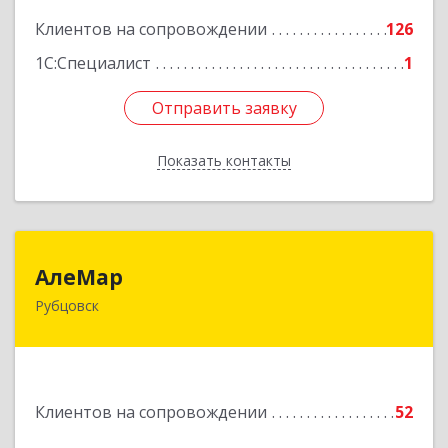
Клиентов на сопровождении
126
Подробнее
1С:Специалист
1
Отправить заявку
Отправить заявку
Показать контакты
Назад
АлеМар
АлеМар
Рубцовск
658210, Алтайский край, Рубцовск г,
Комсомольская ул, дом № 80
Подробнее
Клиентов на сопровождении
52