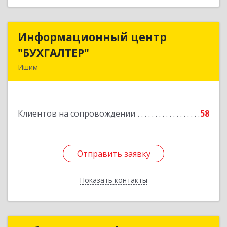
Информационный центр
Информационный центр
"БУХГАЛТЕР"
"БУХГАЛТЕР"
Ишим
627750, Тюменская обл, Ишим г, Советская ул,
дом № 16
Клиентов на сопровождении
58
Подробнее
Отправить заявку
Отправить заявку
Показать контакты
Назад