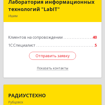
Лаборатория информационных
Лаборатория информационных
технологий "LabIT"
технологий "LabIT"
Ишим
627753, Тюменская обл, Ишимский р-н, Ишим г,
Ф.Энгельса ул, дом № 26
Клиентов на сопровождении
40
Подробнее
1С:Специалист
5
Отправить заявку
Отправить заявку
Показать контакты
Назад
РАДИУСТЕХНО
РАДИУСТЕХНО
Рубцовск
658225, Алтайский край, Рубцовск г, Ленина пр-