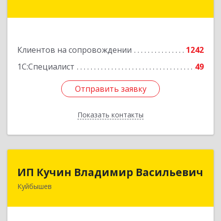
14, оф.208
Подробнее
Клиентов на сопровождении
1242
1С:Специалист
49
Отправить заявку
Отправить заявку
Показать контакты
Назад
ИП Кучин Владимир Васильевич
ИП Кучин Владимир Васильевич
Куйбышев
632387, Новосибирская обл, Куйбышев г,
Тургенева ул, дом № 4