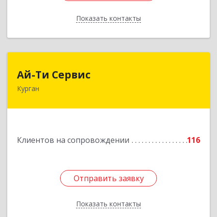
Показать контакты
Назад
Ай-Ти Сервис
Ай-Ти Сервис
Курган
640032, Курганская обл, г.о. Город Курган,
Курган г, Бажова ул, дом № 49, оф.304
Подробнее
Клиентов на сопровождении
116
Отправить заявку
Отправить заявку
Показать контакты
Назад