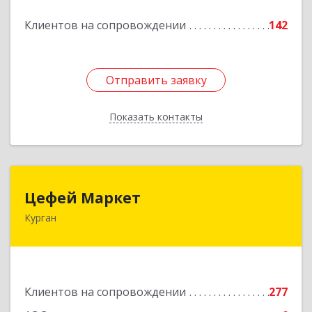
Подробнее
Клиентов на сопровождении
142
Отправить заявку
Отправить заявку
Показать контакты
Назад
Цефей Маркет
Цефей Маркет
Курган
640002, Курганская обл, Курган г, М.Горького
ул, дом № 35/1
Подробнее
Клиентов на сопровождении
277