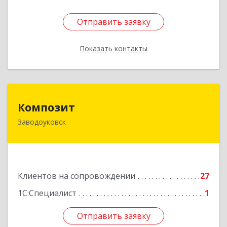
Отправить заявку
Отправить заявку
Показать контакты
Назад
Композит
Композит
Заводоуковск
627140, Тюменская обл, Заводоуковский р-н,
Заводоуковск г, Шоссейная ул, дом № 156
Подробнее
Клиентов на сопровождении
27
1С:Специалист
1
Отправить заявку
Отправить заявку