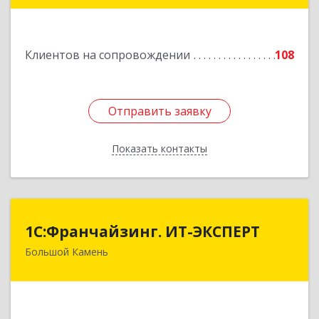
Подробнее
Клиентов на сопровождении
108
Отправить заявку
Отправить заявку
Показать контакты
Назад
1С:Франчайзинг. ИТ-ЭКСПЕРТ
1С:Франчайзинг. ИТ-ЭКСПЕРТ
Большой Камень
692806, Приморский край, Большой Камень г,
Карла Маркса ул, дом № 57, этаж 3
Подробнее