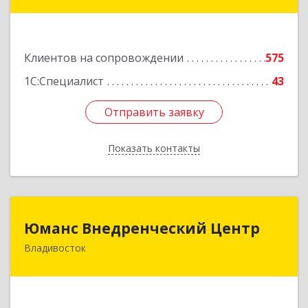
Тухачевского ул, дом № 62, кв.94
Подробнее
Клиентов на сопровождении
575
1С:Специалист
43
Отправить заявку
Отправить заявку
Показать контакты
Назад
Юманс Внедренческий Центр
Юманс Внедренческий Центр
Владивосток
690014, Приморский край, Владивосток г,
Некрасовская ул, дом № 48а
Подробнее