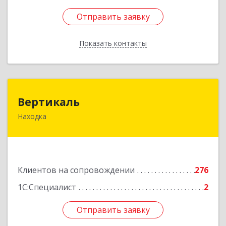
Отправить заявку
Отправить заявку
Показать контакты
Назад
Вертикаль
Вертикаль
Находка
692928, Приморский край, Находка г,
Постышева ул, дом № 27
Подробнее
Клиентов на сопровождении
276
1С:Специалист
2
Отправить заявку
Отправить заявку