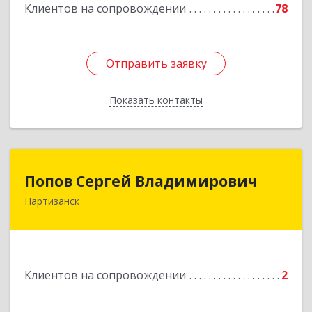
Клиентов на сопровождении
78
Отправить заявку
Отправить заявку
Показать контакты
Назад
Попов Сергей Владимирович
Попов Сергей Владимирович
Партизанск
692922, Приморский край, г. Находка, ул.
Пограничная, 30-18
Подробнее
Клиентов на сопровождении
2