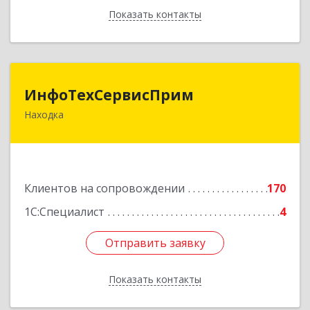
Показать контакты
Назад
ИнфоТехСервисПрим
ИнфоТехСервисПрим
Находка
692916, Приморский край, Находка г,
Чернышевского ул, дом № 36, оф.305
Подробнее
Клиентов на сопровождении
170
1С:Специалист
4
Отправить заявку
Отправить заявку
Показать контакты
Назад