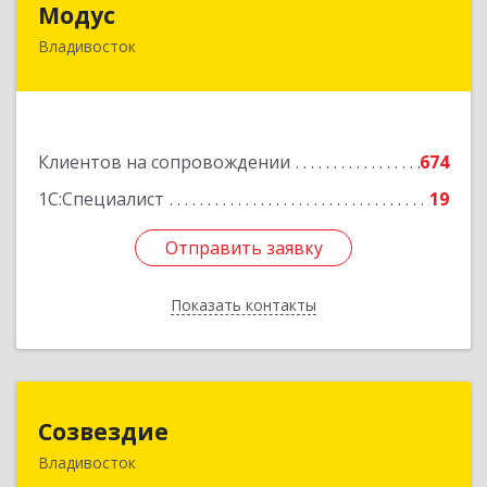
Модус
Владивосток
690091, Приморский край, Владивосток г, ул.
Фадеева, д. 10
Подробнее
Клиентов на сопровождении
674
1С:Специалист
19
Отправить заявку
Отправить заявку
Показать контакты
Назад
Созвездие
Созвездие
Владивосток
690069, Приморский край, Владивосток г,