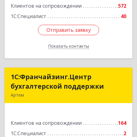
Клиентов на сопровождении
572
1С:Специалист
40
Отправить заявку
Отправить заявку
Показать контакты
Назад
1С:Франчайзинг.Центр
1С:Франчайзинг.Центр
бухгалтерской поддержки
бухгалтерской поддержки
Артем
692760, Приморский край, Артем г, Фрунзе ул,
дом № 54А, каб.21
Клиентов на сопровождении
164
Подробнее
1С:Специалист
2