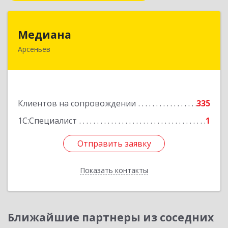
Медиана
Медиана
Арсеньев
692330, Приморский край, Арсеньев г,
Ломоносова ул, дом № 24, кв.1
Подробнее
Клиентов на сопровождении
335
1С:Специалист
1
Отправить заявку
Отправить заявку
Показать контакты
Назад
Ближайшие партнеры из соседних