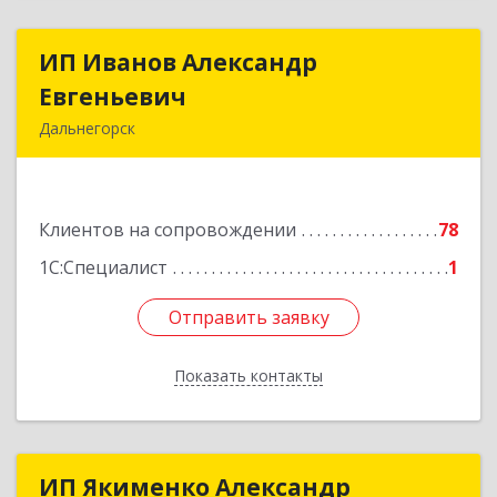
ИП Иванов Александр
ИП Иванов Александр
Евгеньевич
Евгеньевич
Дальнегорск
692446, Приморский край, Дальнегорск г,
Инженерная ул, дом № 28, кв.1
Клиентов на сопровождении
78
Подробнее
1С:Специалист
1
Отправить заявку
Отправить заявку
Показать контакты
Назад
ИП Якименко Александр
ИП Якименко Александр