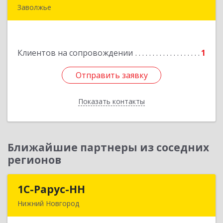
Заволжье
Подробнее
Клиентов на сопровождении
1
Отправить заявку
Отправить заявку
Показать контакты
Назад
Ближайшие партнеры из соседних
регионов
1С-Рарус-НН
1С-Рарус-НН
Нижний Новгород
603093, Нижегородская обл, г.о. город Нижний