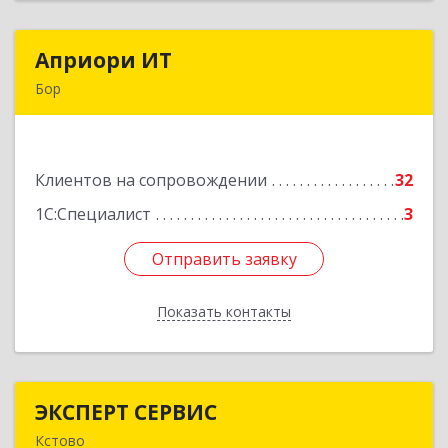
Априори ИТ
Априори ИТ
Бор
606446, Нижегородская обл, Бор г, Красногорка
м-н, дом № 23, корпус 1, кв.11
Клиентов на сопровождении
32
Подробнее
1С:Специалист
3
Отправить заявку
Отправить заявку
Показать контакты
Назад
ЭКСПЕРТ СЕРВИС
ЭКСПЕРТ СЕРВИС
Кстово