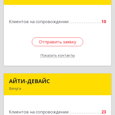
Подробнее
Клиентов на сопровождении
10
Отправить заявку
Отправить заявку
Показать контакты
Назад
АЙТИ-ДЕВАЙС
АЙТИ-ДЕВАЙС
Вичуга
155334, Ивановская обл, г.о. Вичуга, Вичуга г,
Бисирихинская ул, Здание № 81
Клиентов на сопровождении
23
Подробнее