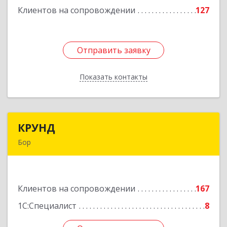
Клиентов на сопровождении
127
Подробнее
Отправить заявку
Отправить заявку
Показать контакты
Назад
КРУНД
КРУНД
Бор
606440, Нижегородская обл, Бор г,
Профсоюзная ул, дом № 6
Клиентов на сопровождении
167
Подробнее
1С:Специалист
8