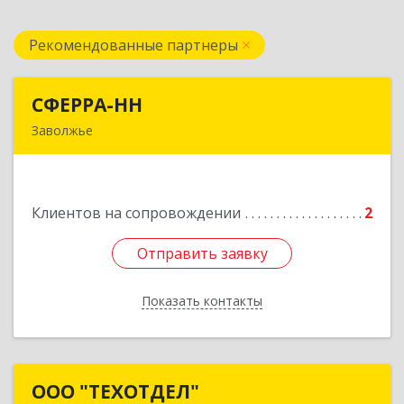
Рекомендованные партнеры
СФЕРРА-НН
СФЕРРА-НН
Заволжье
Подробнее
Клиентов на сопровождении
2
Отправить заявку
Отправить заявку
Показать контакты
Назад
ООО "ТЕХОТДЕЛ"
ООО "ТЕХОТДЕЛ"