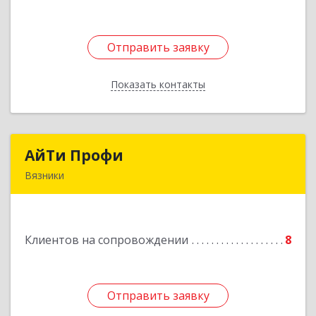
Отправить заявку
Отправить заявку
Показать контакты
Назад
АйТи Профи
АйТи Профи
Вязники
Подробнее
Клиентов на сопровождении
8
Отправить заявку
Отправить заявку