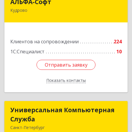
АЛЬФА-Софт
Кудрово
188692, Ленинградская обл, Всеволожский м.р-
н, г.п.Заневское, Кудрово г, Пражская ул, дом №
3, кв.305
Подробнее
Клиентов на сопровождении
224
1С:Специалист
10
Отправить заявку
Отправить заявку
Показать контакты
Назад
Универсальная Компьютерная
Универсальная Компьютерная
Служба
Служба
Санкт-Петербург