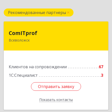
Рекомендованные партнеры
ComITprof
ComITprof
Всеволожск
188643, Ленинградская обл, Всеволожский р-н,
Всеволожск г, Невская ул, дом № 6, кв.18
Подробнее
Клиентов на сопровождении
67
1С:Специалист
3
Отправить заявку
Отправить заявку
Показать контакты
Назад