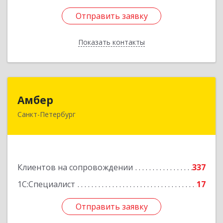
Отправить заявку
Отправить заявку
Показать контакты
Назад
Амбер
Амбер
Санкт-Петербург
191119, Санкт-Петербург г, Правды ул, дом №
16
Подробнее
Клиентов на сопровождении
337
1С:Специалист
17
Отправить заявку
Отправить заявку