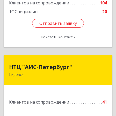
Клиентов на сопровождении
104
1С:Специалист
20
Отправить заявку
Отправить заявку
Показать контакты
Назад
НТЦ "АИС-Петербург"
НТЦ "АИС-Петербург"
Кировск
187342, Ленинградская обл, Кировск г, р-н
Кировский, Новая ул, дом № 5, а/я 11
Подробнее
Клиентов на сопровождении
41