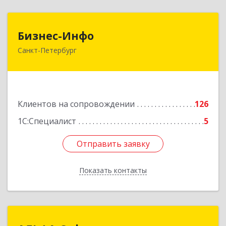
Бизнес-Инфо
Бизнес-Инфо
Санкт-Петербург
191119, Санкт-Петербург г, Константина
Заслонова ул, дом № 7, литера А, пом.17-Н,
часть 3,4,5
Подробнее
Клиентов на сопровождении
126
1С:Специалист
5
Отправить заявку
Отправить заявку
Показать контакты
Назад
АЛЬФА-Софт