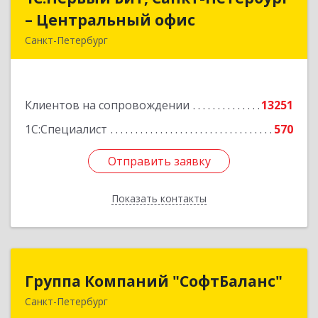
– Центральный офис
– Центральный офис
Санкт-Петербург
г.Санкт-Петербург, Невский проспект, 10
Подробнее
Клиентов на сопровождении
13251
1С:Специалист
570
Отправить заявку
Отправить заявку
Показать контакты
Назад
Группа Компаний "СофтБаланс"
Группа Компаний "СофтБаланс"
Санкт-Петербург
195112, Санкт-Петербург г, Заневский пр-кт,