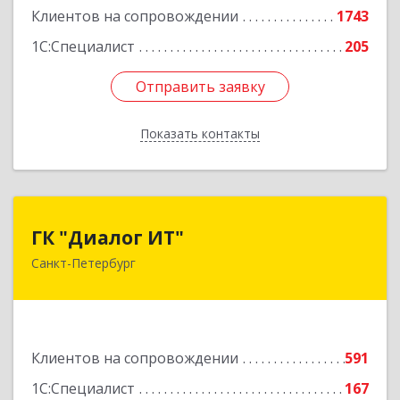
17часть, 44
Клиентов на сопровождении
1743
1С:Специалист
205
Подробнее
Отправить заявку
Отправить заявку
Показать контакты
Назад
ГК "Диалог ИТ"
ГК "Диалог ИТ"
Санкт-Петербург
194100, Санкт-Петербург г, вн.тер.г.
муниципальный округ Сампсониевское,
Большой Сампсониевский пр-кт, дом № 68,
литера Н, пом.25-Н, ком.№42
Клиентов на сопровождении
591
Подробнее
1С:Специалист
167