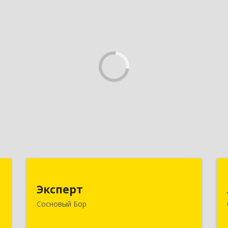
а
Эксперт
а
Эксперт
188544, Ленинградская обл, Сосновый
Сосновый Бор
Бор г, 50 лет Октября ул, дом № 1
,
5