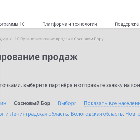
ограммы 1С
Платформа и технологии
Поддержка 
одаж
1С:Прогнозирование продаж в Сосновом Бору
ирование продаж
очками, выберите партнёра и отправьте заявку на ко
ин
Сосновый Бор
Выборг
Показать все населе
г и Ленинградская область
,
Вологодская область
,
Новго