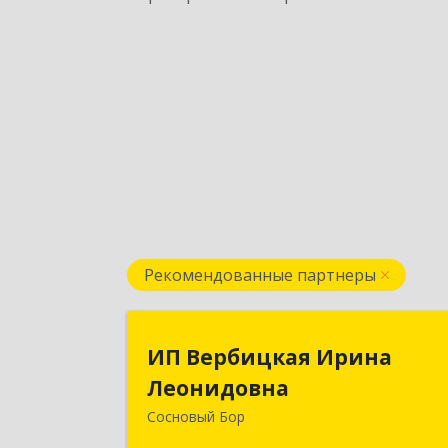
Рекомендованные партнеры
ИП Вербицкая Ирин
ИП Вербицкая Ирина
Леонидовн
Леонидовна
Сосновый Бор
189540, Сосновый Бор г, Героев пр-кт
дом № 5