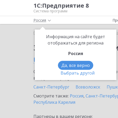
1С:Предприятие 8
Система программ
Россия
Пр
Главная
Сервисы ИТС
1С:Прогнозирование пр
Информация на сайте будет
отображаться для региона
Заказать 1С:Прогноз
Россия
в Сосновом Бору
Да, все верно
Ознакомьтесь с информационными карт
Выбрать другой
внедрение продукта.
Санкт-Петербург
Всеволожск
Пушк
Смотрите также:
Россия
,
Санкт-Петербур
Республика Карелия
Партнеры в вашем регионе: