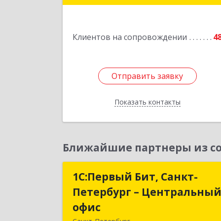
Подробне
Клиентов на сопровождении
4
Отправить заявку
Отправить заявку
Показать контакты
Назад
Ближайшие партнеры из со
1С:Первый Бит, Санкт-
1С:Первый Бит, Санкт
Петербург – Центральны
Петербург – Центральны
офис
офи