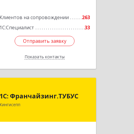
Клиентов на сопровождении
263
1С:Специалист
33
Отправить заявку
Отправить заявку
Показать контакты
Назад
1С: Франчайзинг.ТУБУС
1С: Франчайзинг.ТУБУС
Кингисепп
Подробнее