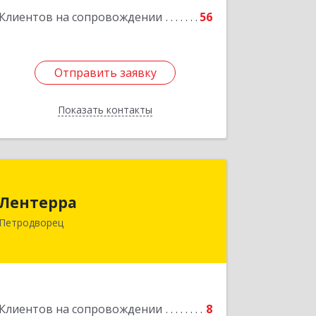
Клиентов на сопровождении
56
Отправить заявку
Отправить заявку
Показать контакты
Назад
Лентерра
Лентерра
198517, Санкт-Петербург, Петергоф г,
Петродворец
Ропшинское шоссе, дом № 3, корпус 2,
кв.99
Подробнее
Клиентов на сопровождении
8