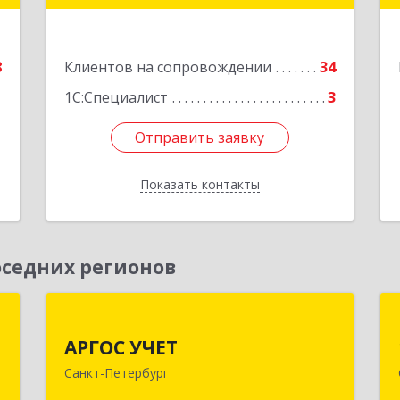
Подробнее
е
8
Клиентов на сопровождении
34
1С:Специалист
3
Отправить заявку
Отправить заявку
Показать контакты
Назад
седних регионов
-
АРГОС УЧЕТ
й
й
АРГОС УЧЕТ
196191, Санкт-Петербург г,
с
Санкт-Петербург
Конституции пл, дом № 7, оф.416