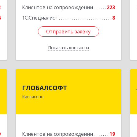
3
Клиентов на сопровождении
223
4
1С:Специалист
8
Отправить заявку
Отправить заявку
Показать контакты
Назад
с
ГЛОБАЛСОФТ
ГЛОБАЛСОФТ
,
188485, Ленинградская обл,
Кингисепп
,
Кингисеппский р-н, Кингисепп г,
5
Красногвардейская ул, дом № 6/13
е
Подробнее
9
Клиентов на сопровождении
19