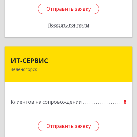
Отправить заявку
Отправить заявку
Показать контакты
Назад
ИТ-СЕРВИС
ИТ-СЕРВИС
Зеленогорск
663690, Красноярский край, Зеленогорск г,
Гагарина ул, дом № 34
Подробнее
Клиентов на сопровождении
8
Отправить заявку
Отправить заявку