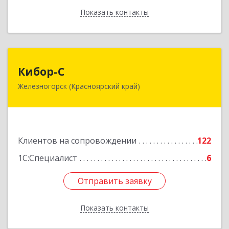
Показать контакты
Назад
Кибор-С
Кибор-С
Железногорск (Красноярский край)
662973, Красноярский край, Железногорск г,
Белорусская ул, дом № 30 Б, пом.16
Подробнее
Клиентов на сопровождении
122
1С:Специалист
6
Отправить заявку
Отправить заявку
Показать контакты
Назад