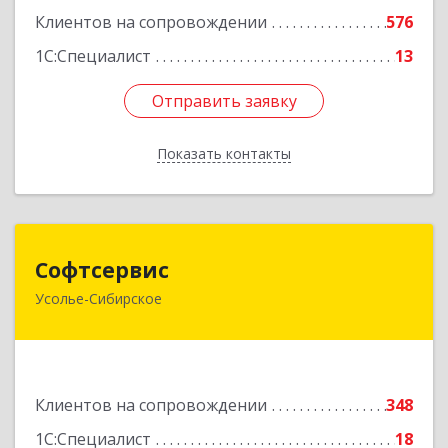
Клиентов на сопровождении
576
1С:Специалист
13
Отправить заявку
Отправить заявку
Показать контакты
Назад
Софтсервис
Софтсервис
Усолье-Сибирское
665451, Иркутская обл, Усолье-Сибирское г,
Интернациональная ул, дом № 87
Подробнее
Клиентов на сопровождении
348
1С:Специалист
18