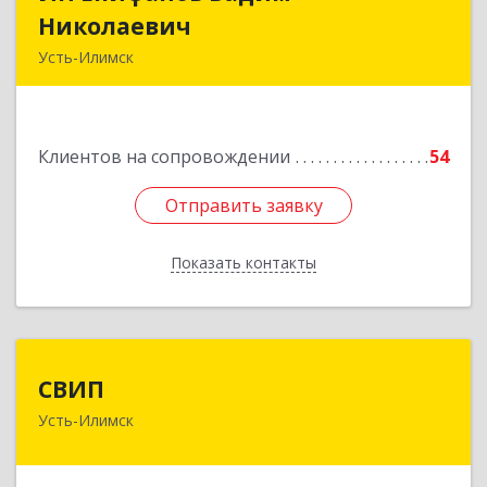
Николаевич
Николаевич
Усть-Илимск
666682, Иркутская обл, Усть-Илимск г,
Белградская ул, дом № 11, кв.22
Клиентов на сопровождении
54
Подробнее
Отправить заявку
Отправить заявку
Показать контакты
Назад
СВИП
СВИП
Усть-Илимск
666685, Иркутская обл, Усть-Илимск г,
Энтузиастов ул, дом № 5, оф.1