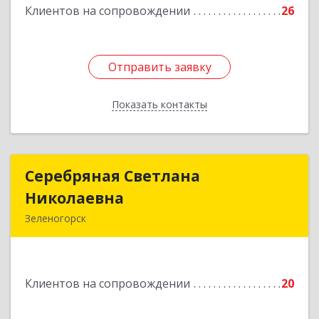
Клиентов на сопровождении
26
Отправить заявку
Отправить заявку
Показать контакты
Назад
Серебряная Светлана
Серебряная Светлана
Николаевна
Николаевна
Зеленогорск
663690, Краноярский край, Зленогорск г,
Энергетиков, дом № 14, кв.37
Клиентов на сопровождении
20
Подробнее