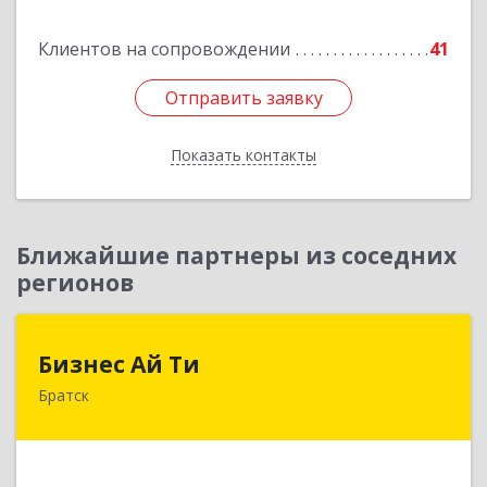
Подробнее
Клиентов на сопровождении
41
Отправить заявку
Отправить заявку
Показать контакты
Назад
Ближайшие партнеры из соседних
регионов
Бизнес Ай Ти
Бизнес Ай Ти
Братск
665717, Иркутская обл, Братск г, Центральный
жилрайон, Мира ул, дом № 27B, оф.14
Подробнее