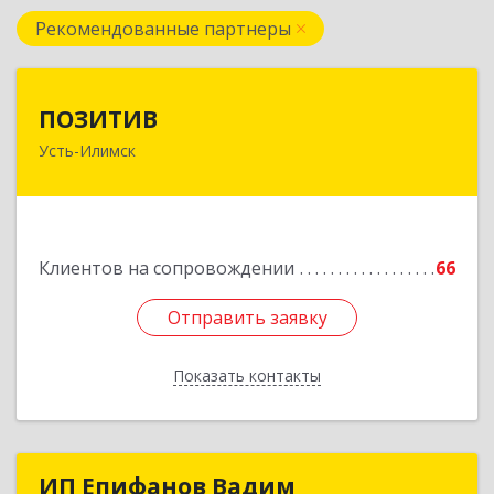
Рекомендованные партнеры
ПОЗИТИВ
ПОЗИТИВ
Усть-Илимск
666679, Иркутская обл, Усть-Илимск г, Дружбы
Народов пр-кт, дом № 12, кв.60
Подробнее
Клиентов на сопровождении
66
Отправить заявку
Отправить заявку
Показать контакты
Назад
ИП Епифанов Вадим
ИП Епифанов Вадим