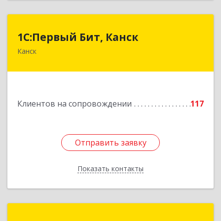
1С:Первый Бит, Канск
1С:Первый Бит, Канск
Канск
663600, Красноярский край, Канск г, 30 лет
ВЛКСМ ул, дом № 20, пом.25
Подробнее
Клиентов на сопровождении
117
Отправить заявку
Отправить заявку
Показать контакты
Назад
Сибирь - Технология