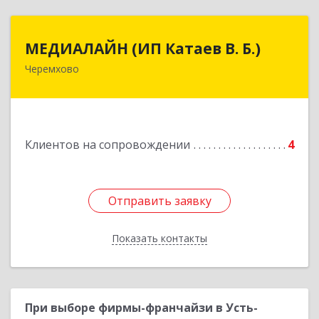
МЕДИАЛАЙН (ИП Катаев В. Б.)
МЕДИАЛАЙН (ИП Катаев В. Б.)
Черемхово
665413, Иркутская обл, Черемхово г, Ленина ул,
дом № 5, оф.328
Подробнее
Клиентов на сопровождении
4
Отправить заявку
Отправить заявку
Показать контакты
Назад
При выборе фирмы-франчайзи в Усть-