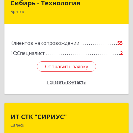
Сибирь - Технология
Братск
665710, Иркутская обл, Братск г, Снежная
(Центральный ж/р) ул, дом № 13
Подробнее
Клиентов на сопровождении
55
1С:Специалист
2
Отправить заявку
Отправить заявку
Показать контакты
Назад
ИТ СТК "СИРИУС"
ИТ СТК "СИРИУС"
Саянск
666303, Иркутская обл, Саянск г, Юбилейный