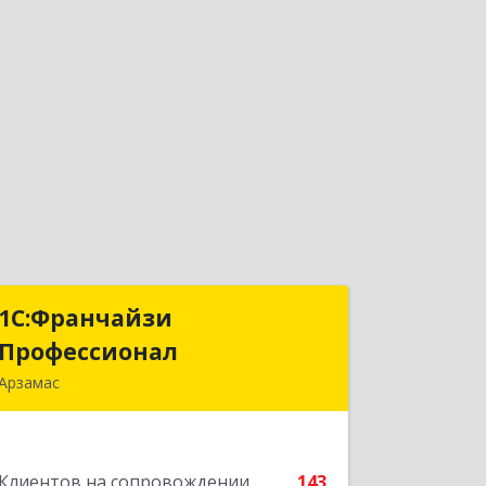
1С:Франчайзи
1С:Франчайзи
Профессионал
Профессионал
Арзамас
607227, Нижегородская обл, Арзамас
г, Кирова ул, дом № 56, кв.6
Клиентов на сопровождении
143
Подробнее