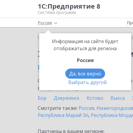
1С:Предприятие 8
Система программ
Россия
Пр
Главная
Сервисы ИТС
1С:Прогнозирование пр
Информация на сайте будет
отображаться для региона
Заказать 1С:Прогноз
Россия
в Сарове
Да, все верно
Ознакомьтесь с информационными карт
Выбрать другой
внедрение продукта.
Бор
Дзержинск
Кстово
Выкса
Смотрите также:
Россия
,
Нижегородская
Республика Марий Эл
,
Республика Морд
Партнеры в вашем регионе: