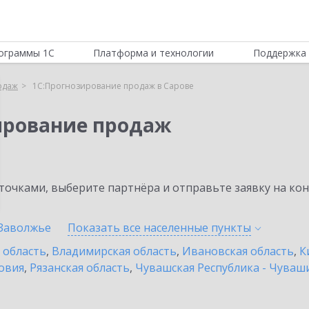
ограммы 1С
Платформа и технологии
Поддержка 
одаж
1С:Прогнозирование продаж в Сарове
ирование продаж
очками, выберите партнёра и отправьте заявку на ко
Заволжье
Показать все населенные
пункты
 область
,
Владимирская область
,
Ивановская область
,
К
овия
,
Рязанская область
,
Чувашская Республика - Чуваш