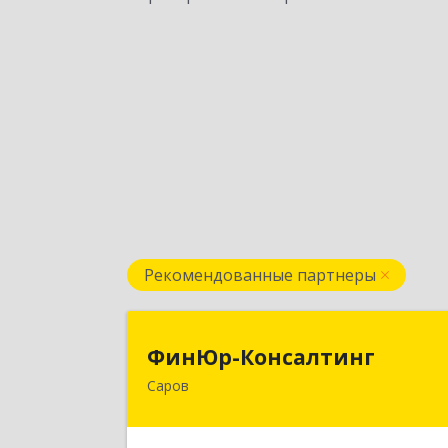
Рекомендованные партнеры
ФинЮр-Консалтин
ФинЮр-Консалтинг
Саров
607190, Нижегородская обл, Саров г
Куйбышева ул, дом № 1