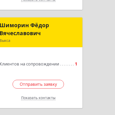
Шиморин Фёдор
Шиморин Фёдор
Вячеславович
Вячеславович
Выкса
Подробнее
Клиентов на сопровождении
1
Отправить заявку
Отправить заявку
Показать контакты
Назад