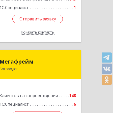
1С:Специалист
1
Отправить заявку
Отправить заявку
Показать контакты
Назад
Мегафрейм
Мегафрейм
Богородск
607600, Нижегородская обл,
Богородск г, Ленина ул, дом № 123,
этаж 4, пом. 5
Подробнее
Клиентов на сопровождении
148
1С:Специалист
6