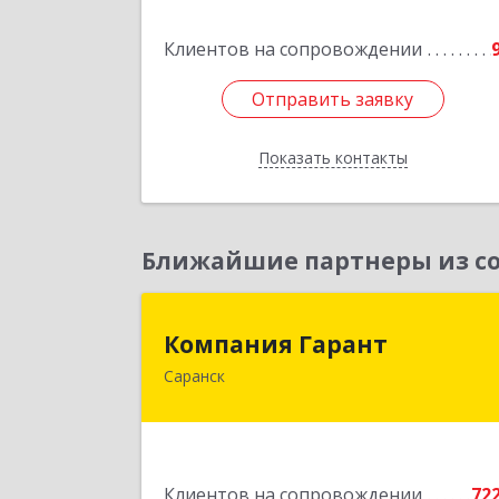
Подробне
Клиентов на сопровождении
Отправить заявку
Отправить заявку
Показать контакты
Назад
Ближайшие партнеры из со
Компания Гаран
Компания Гарант
Саранск
430005, Мордовия Респ, Саранск г
Большевистская ул, дом № 60, этаж 
оф.
Подробне
Клиентов на сопровождении
72