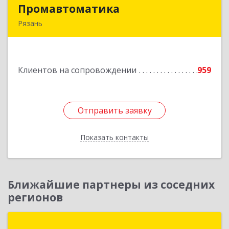
Промавтоматика
Промавтоматика
Рязань
390005, Рязанская обл, Рязань г, Татарская ул,
дом № 21
Клиентов на сопровождении
959
Подробнее
Отправить заявку
Отправить заявку
Показать контакты
Назад
Ближайшие партнеры из соседних
регионов
ИНТЕХ