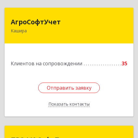
АгроСофтУчет
АгроСофтУчет
Кашира
142932, Московская обл, г.о.Кашира, Каменка д,
Парковая ул, дом № 37
Подробнее
Клиентов на сопровождении
35
Отправить заявку
Отправить заявку
Показать контакты
Назад
ПРОФИ СофтПлюс