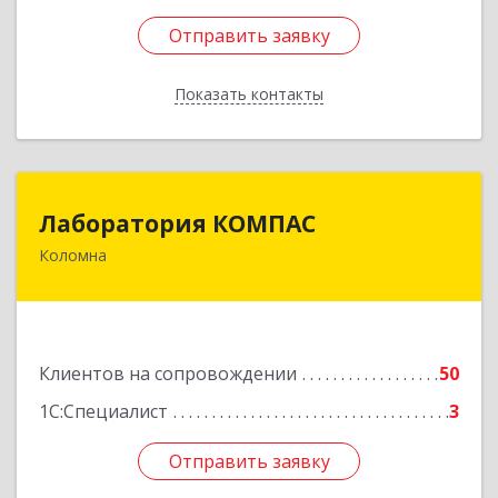
Отправить заявку
Отправить заявку
Показать контакты
Назад
Лаборатория КОМПАС
Лаборатория КОМПАС
Коломна
140415, Московская обл, Коломна г, Л.Толстого
ул, дом № 2
Подробнее
Клиентов на сопровождении
50
1С:Специалист
3
Отправить заявку
Отправить заявку