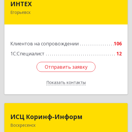
ИНТЕХ
Егорьевск
140300, Московская обл, Егорьевск г, 5-й мкр,
дом № 10, оф.2
Подробнее
Клиентов на сопровождении
106
1С:Специалист
12
Отправить заявку
Отправить заявку
Показать контакты
Назад
ИСЦ Коринф-Информ
ИСЦ Коринф-Информ
Воскресенск
140200, Московская обл, Воскресенский р-н,