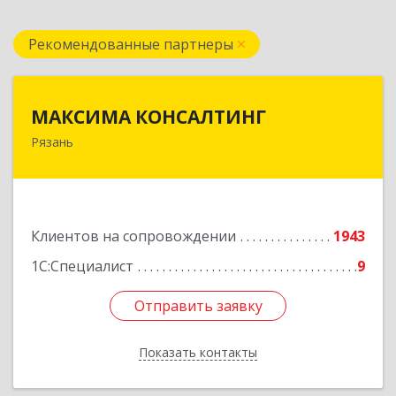
Рекомендованные партнеры
МАКСИМА КОНСАЛТИНГ
МАКСИМА КОНСАЛТИНГ
Рязань
390006, Рязанская обл, г.о.город Рязань, Рязань
г, Грибоедова ул, дом № 22, пом.H13
Подробнее
Клиентов на сопровождении
1943
1С:Специалист
9
Отправить заявку
Отправить заявку
Показать контакты
Назад