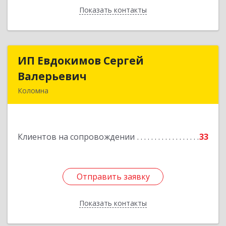
Показать контакты
Назад
ИП Евдокимов Сергей
ИП Евдокимов Сергей
Валерьевич
Валерьевич
Коломна
140400, Московская обл, Коломна г,
Толстикова ул, дом № 1а, кв.9
Клиентов на сопровождении
33
Подробнее
Отправить заявку
Отправить заявку
Показать контакты
Назад