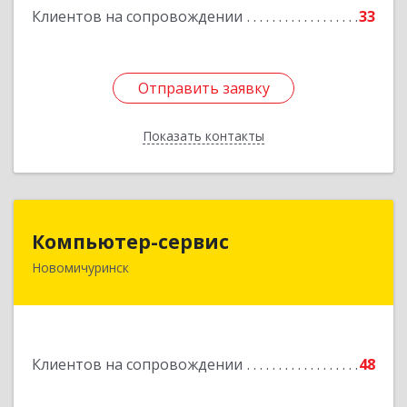
Клиентов на сопровождении
33
Подробнее
Отправить заявку
Отправить заявку
Показать контакты
Назад
Компьютер-сервис
Компьютер-сервис
Новомичуринск
391160, Рязанская обл, Пронский р-н,
Новомичуринск г, Смирягина пр-кт, дом № 27-
46
Подробнее
Клиентов на сопровождении
48