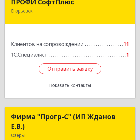
ПРОФИ СофтПлюс
Егорьевск
140301, Московская обл, Егорьевск г,
Парижской Коммуны ул, дом № 1Б, кв.316
Подробнее
Клиентов на сопровождении
11
1С:Специалист
1
Отправить заявку
Отправить заявку
Показать контакты
Назад
Фирма "Прогр-С" (ИП Жданов
Фирма "Прогр-С" (ИП Жданов
Е.В.)
Е.В.)
Озеры