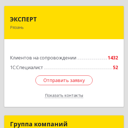
ЭКСПЕРТ
ЭКСПЕРТ
Рязань
390000, Рязанская обл, Рязань г, Кудрявцева ул,
дом № 66
Подробнее
Клиентов на сопровождении
1432
1С:Специалист
52
Отправить заявку
Отправить заявку
Показать контакты
Назад
Группа компаний
Группа компаний