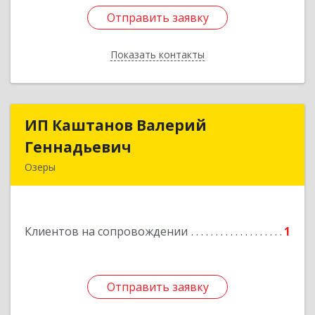
Отправить заявку
Отправить заявку
Показать контакты
Назад
ИП Каштанов Валерий
ИП Каштанов Валерий
Геннадьевич
Геннадьевич
Озеры
140560, Московская обл, Озерский р-н, Озеры г,
Ленина ул, дом № 202
Клиентов на сопровождении
1
Подробнее
Отправить заявку
Отправить заявку