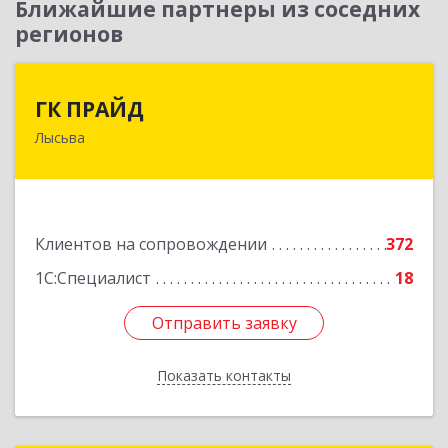
Ближайшие партнеры из соседних
регионов
ГК ПРАЙД
ГК ПРАЙД
Лысьва
618909, Пермский край, Лысьва г, Репина ул,
дом № 41
Подробнее
Клиентов на сопровождении
372
1С:Специалист
18
Отправить заявку
Отправить заявку
Показать контакты
Назад