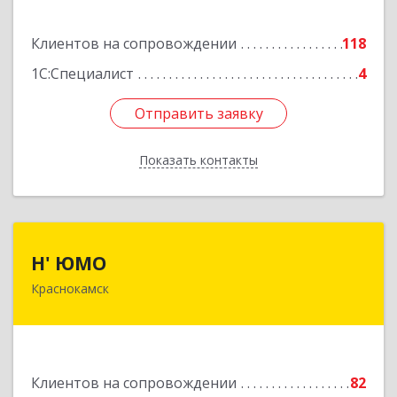
Подробнее
Клиентов на сопровождении
118
1С:Специалист
4
Отправить заявку
Отправить заявку
Показать контакты
Назад
Н' ЮМО
Н' ЮМО
Краснокамск
617060, Пермский край, Краснокамский р-н,
Краснокамск г, Большевистская ул, дом № 38,
оф.3
Подробнее
Клиентов на сопровождении
82