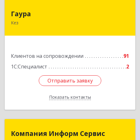
Гаура
Гаура
Кез
427580, Удмуртская Респ, Кезский р-н, Кез п,
Кооперативная ул, дом № 12
Подробнее
Клиентов на сопровождении
91
1С:Специалист
2
Отправить заявку
Отправить заявку
Показать контакты
Назад
Компания Информ Сервис
Компания Информ Сервис