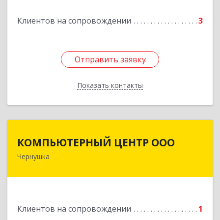
Подробнее
Клиентов на сопровождении
3
Отправить заявку
Отправить заявку
Показать контакты
Назад
КОМПЬЮТЕРНЫЙ ЦЕНТР ООО
КОМПЬЮТЕРНЫЙ ЦЕНТР ООО
Чернушка
617830, Пермский край г. Чернушка, ул.
Коммунистическая, д. 9
Подробнее
Клиентов на сопровождении
1