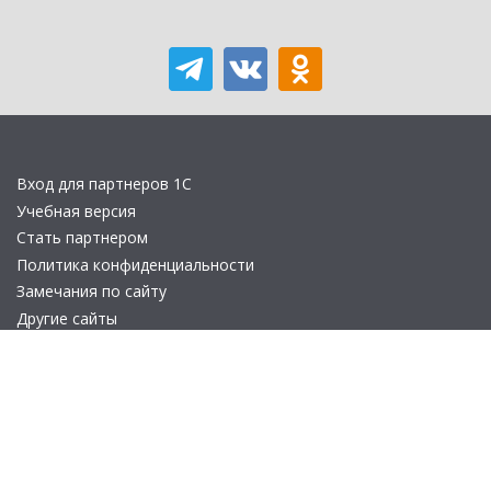
Вход для партнеров 1С
Учебная версия
Стать партнером
Политика конфиденциальности
Замечания по сайту
Другие сайты
Телефон:
+7 (495) 737-92-57
Email:
site_v8@1c.ru
Отдел продаж:
г. Москва
,
улица Селезнёвская, дом 21