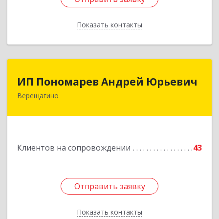
Показать контакты
Назад
ИП Пономарев Андрей Юрьевич
ИП Пономарев Андрей Юрьевич
Верещагино
617120, Пермский край, Верещагинский р-н,
Верещагино г, Октябрьская ул, дом № 68, оф.1
Подробнее
Клиентов на сопровождении
43
Отправить заявку
Отправить заявку
Показать контакты
Назад