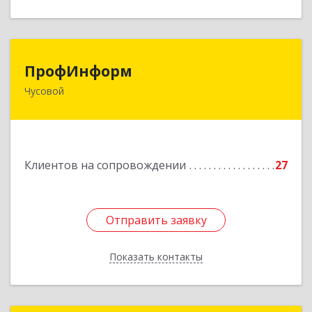
ПрофИнформ
ПрофИнформ
Чусовой
618204, Пермский край, г.о. Чусовской, Чусовой
г, Коммунистическая ул, дом № 8, оф.24
Подробнее
Клиентов на сопровождении
27
Отправить заявку
Отправить заявку
Показать контакты
Назад