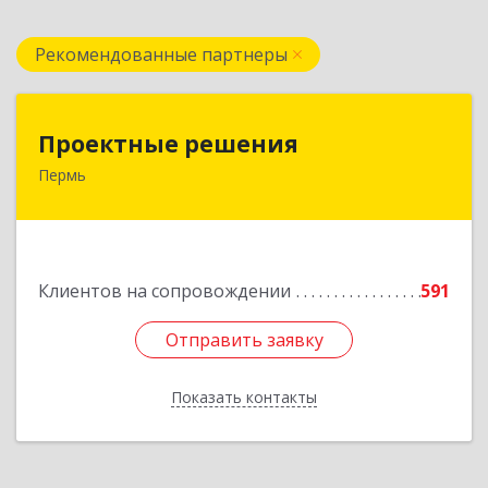
Рекомендованные партнеры
Проектные решения
Проектные решения
Пермь
614087, Пермский край, Пермь г, Малкова ул,
дом № 28
Подробнее
Клиентов на сопровождении
591
Отправить заявку
Отправить заявку
Показать контакты
Назад