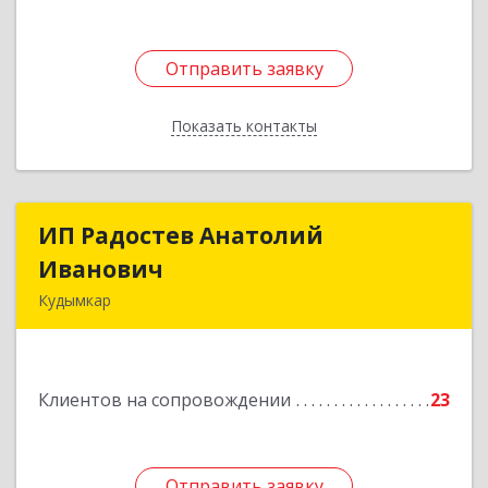
Отправить заявку
Отправить заявку
Показать контакты
Назад
ИП Радостев Анатолий
ИП Радостев Анатолий
Иванович
Иванович
Кудымкар
619000, Пермский край, Кудымкар г, Герцена
ул, дом № 52
Клиентов на сопровождении
23
Подробнее
Отправить заявку
Отправить заявку