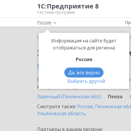
1С:Предприятие 8
Система программ
Россия
Пр
Главная
Сервисы ИТС
1С:Прогнозирование пр
Информация на сайте будет
отображаться для региона
Заказать 1С:Прогноз
Россия
в Пензе
Да, все верно
Ознакомьтесь с информационными карт
Выбрать другой
внедрение продукта.
Заречный (Пензенская обл.)
Пенза
Смотрите также:
Россия
,
Пензенская обл
Ульяновская область
Партнеры в вашем регионе: