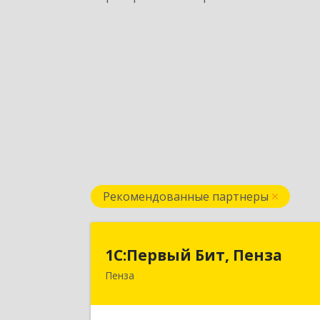
Рекомендованные партнеры
1С:Первый Бит, Пенз
1С:Первый Бит, Пенза
Пенза
440000, Пензенская обл, Пенза г
Московская ул, дом № 15, пом.