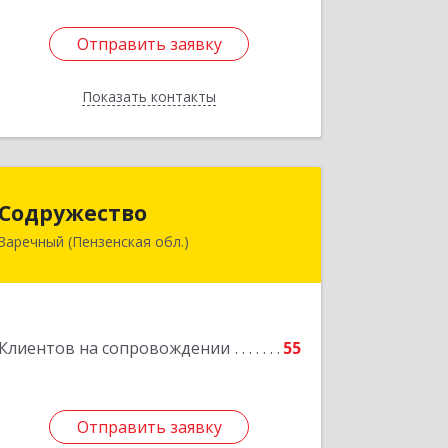
Отправить заявку
Отправить заявку
Показать контакты
Назад
Содружество
Содружество
Заречный (Пензенская обл.)
442962, Пензенская обл, Заречный г,
Промышленная ул, дом № 25
Подробнее
Клиентов на сопровождении
55
Отправить заявку
Отправить заявку