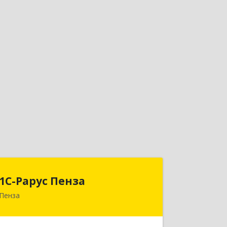
1С-Рарус Пенза
1С-Рарус Пенза
Пенза
440028, Пензенская обл, Пенза г,
Леонова ул, дом № 10, пом.10