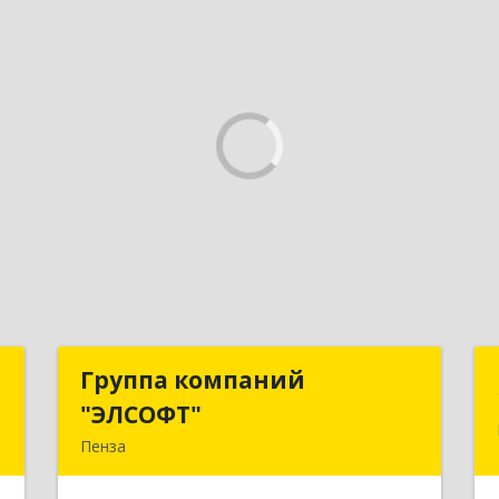
а
Группа компаний
Группа компаний
"ЭЛСОФТ"
"ЭЛСОФТ"
,
Пенза
1
440020, Пензенская обл, Пенза г,
Суворова ул, дом № 145, корпус а,