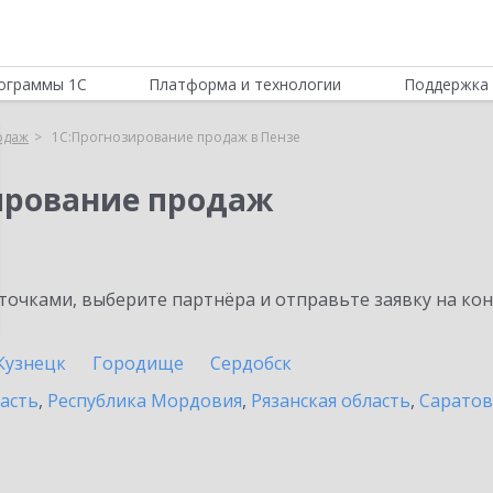
ограммы 1С
Платформа и технологии
Поддержка 
одаж
1С:Прогнозирование продаж в Пензе
ирование продаж
очками, выберите партнёра и отправьте заявку на ко
Кузнецк
Городище
Сердобск
асть
,
Республика Мордовия
,
Рязанская область
,
Саратов