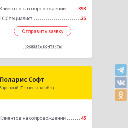
Подробнее
Клиентов на сопровождении
393
1С:Специалист
25
Отправить заявку
Отправить заявку
Показать контакты
Назад
Поларис Софт
Поларис Софт
Заречный (Пензенская обл.)
442960, Пензенская обл, Заречный г,
В.В.Демакова проезд, дом № 5, кв.303
Подробнее
Клиентов на сопровождении
45