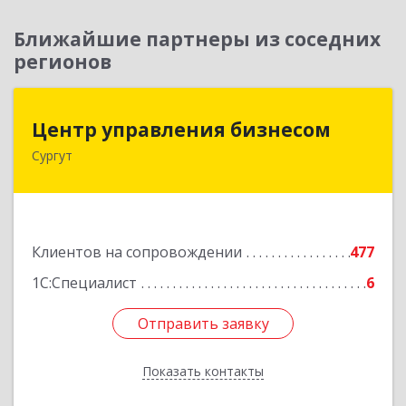
Ближайшие партнеры из соседних
регионов
Центр управления бизнесом
Центр управления бизнесом
Сургут
628403, Ханты-Мансийский Автономный округ
- Югра АО, Сургут г, Мира пр-кт, дом № 56, кв.2
Подробнее
Клиентов на сопровождении
477
1С:Специалист
6
Отправить заявку
Отправить заявку
Показать контакты
Назад