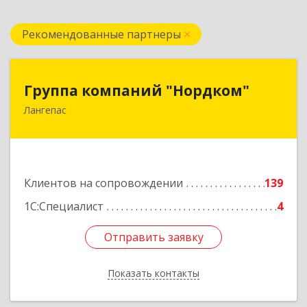
Рекомендованные партнеры
Группа компаний "Нордком"
Группа компаний "Нордком"
Лангепас
628672, Тюменская обл, Лангепас г., Солнечная
ул., дом № 21/1, каб.313
Подробнее
Клиентов на сопровождении
139
1С:Специалист
4
Отправить заявку
Отправить заявку
Показать контакты
Назад