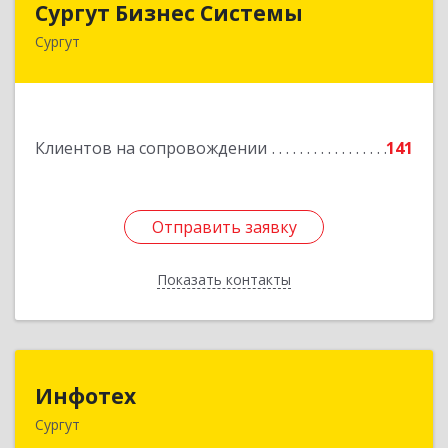
Сургут Бизнес Системы
Сургут
628406, Ханты-Мансийский Автономный округ
- Югра АО, Сургут г, 30 лет Победы ул, дом №
44, корпус А, оф.304
Подробнее
Клиентов на сопровождении
141
Отправить заявку
Отправить заявку
Показать контакты
Назад
Инфотех
Инфотех
Сургут
628400, Ханты-Мансийский Автономный округ