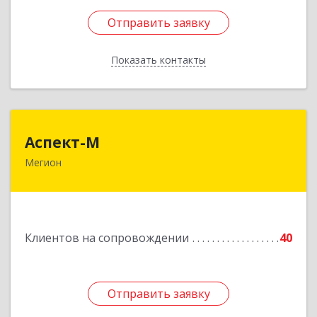
Отправить заявку
Отправить заявку
Показать контакты
Назад
Аспект-М
Аспект-М
Мегион
628681, Ханты-Мансийский Автономный округ
- Югра АО, Мегион г, Строителей ул, дом № 2/3
Подробнее
Клиентов на сопровождении
40
Отправить заявку
Отправить заявку