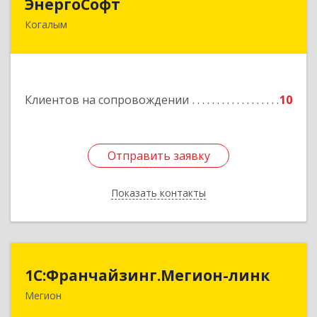
ЭнергоСофт
Когалым
628485, Ханты-Мансийский Автономный округ
- Югра АО, Когалым г, Сопочинского проезд,
строение 2, оф.18
Подробнее
Клиентов на сопровождении
10
Отправить заявку
Отправить заявку
Показать контакты
Назад
1С:Франчайзинг.Мегион-линк
1С:Франчайзинг.Мегион-линк
Мегион
Подробнее