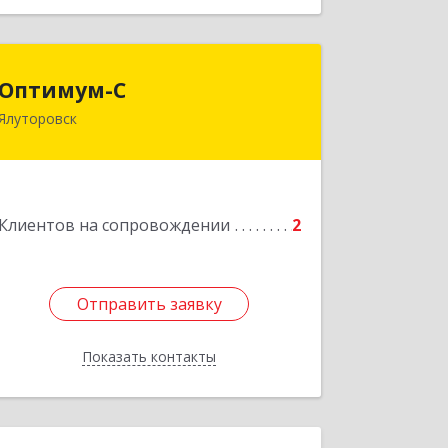
Оптимум-С
Оптимум-С
Ялуторовск
Подробнее
Клиентов на сопровождении
2
Отправить заявку
Отправить заявку
Показать контакты
Назад