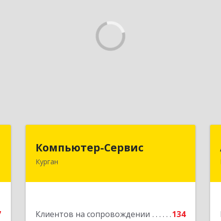
т
Компьютер-Сервис
Компьютер-Сервис
Курган
,
640022, Курганская обл, Курган г,
1
Василия Блюхера ул, дом № 30, пом.1
е
Подробнее
7
Клиентов на сопровождении
134