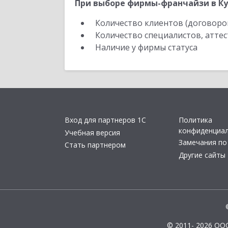
При выборе фирмы-франчайзи в Ку
Количество клиентов (договоро
Количество специалистов, атте
Наличие у фирмы статуса
Вход для партнеров 1С
Политика
конфиденциа
Учебная версия
Замечания по
Стать партнером
Другие сайты
© 2011- 2026 ОО