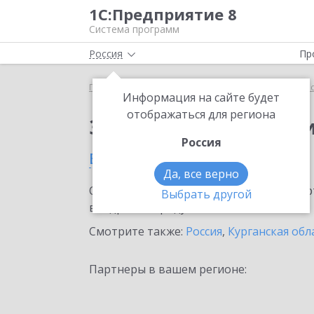
1С:Предприятие 8
Система программ
Россия
Пр
Главная
Сервисы ИТС
1С:Прогнозирование пр
Информация на сайте будет
отображаться для региона
Заказать 1С:Прогноз
Россия
в Кургане
Да, все верно
Ознакомьтесь с информационными карт
Выбрать другой
внедрение продукта.
Смотрите также:
Россия
,
Курганская обл
Партнеры в вашем регионе: