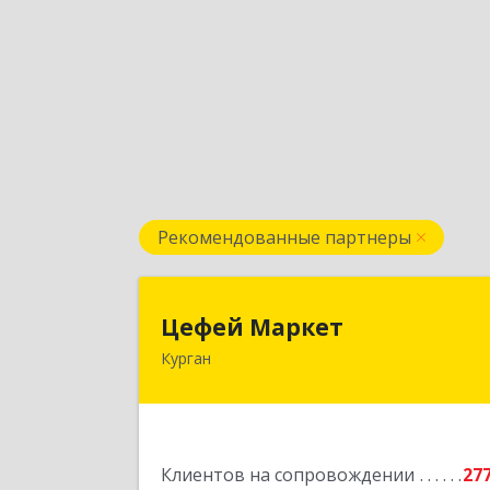
Рекомендованные партнеры
Цефей Марке
Цефей Маркет
Курган
640002, Курганская обл, Курган г
М.Горького ул, дом № 35/
Подробне
Клиентов на сопровождении
27