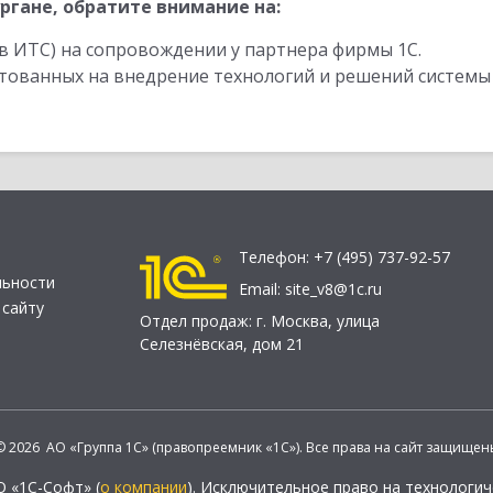
ргане, обратите внимание на:
в ИТС) на сопровождении у партнера фирмы 1С.
стованных на внедрение технологий и решений системы
Телефон:
+7 (495) 737-92-57
льности
Email:
site_v8@1c.ru
 сайту
Отдел продаж:
г. Москва
,
улица
Селезнёвская, дом 21
© 2026 АО «Группа 1С» (правопреемник «1С»). Все права на сайт защищен
О «1С-Софт» (
о компании
). Исключительное право на технологи