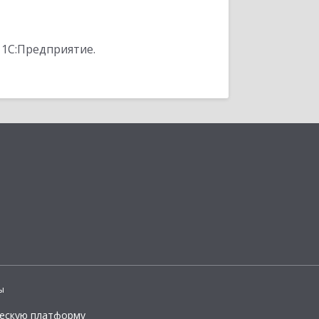
 1С:Предприятие.
ы
ческую платформу