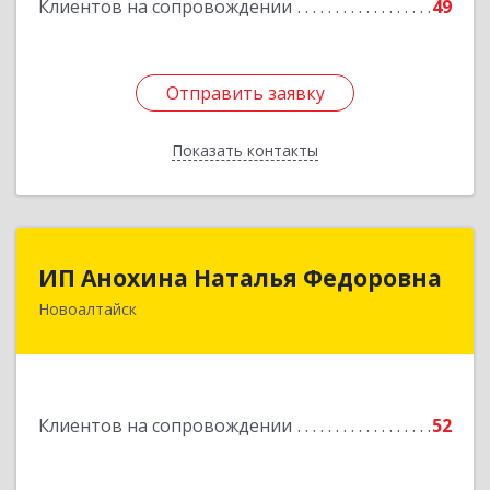
Клиентов на сопровождении
49
Подробнее
Отправить заявку
Отправить заявку
Показать контакты
Назад
ИП Анохина Наталья Федоровна
ИП Анохина Наталья Федоровна
Новоалтайск
658041, Алтайский край, Новоалтайск г,
Белоярская ул, дом № 132
Подробнее
Клиентов на сопровождении
52