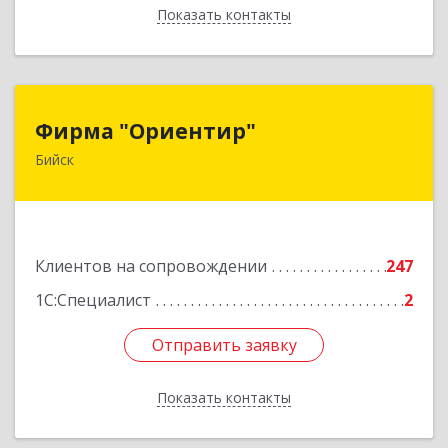
Показать контакты
Назад
Фирма "Ориентир"
Фирма "Ориентир"
Бийск
659300, Алтайский край, Бийск г, Сергея Кирова
пр-кт, дом № 3
Подробнее
Клиентов на сопровождении
247
1С:Специалист
2
Отправить заявку
Отправить заявку
Показать контакты
Назад