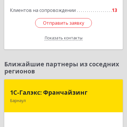
Клиентов на сопровождении
13
Отправить заявку
Отправить заявку
Показать контакты
Назад
Ближайшие партнеры из соседних
регионов
1С-Галэкс: Франчайзинг
1С-Галэкс: Франчайзинг
Барнаул
656015, Алтайский край, Барнаул г, Деповская
ул, дом № 7, каб.А-105
Подробнее