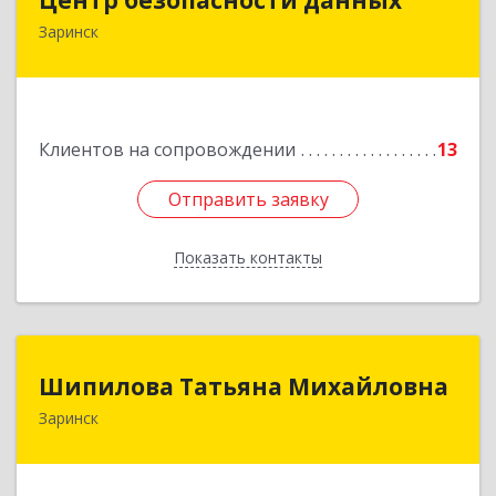
Заринск
659100, Алтайский край, Заринск г, Таратынова
ул, дом № 11, кв.9
Подробнее
Клиентов на сопровождении
13
Отправить заявку
Отправить заявку
Показать контакты
Назад
Шипилова Татьяна Михайловна
Шипилова Татьяна Михайловна
Заринск
Подробнее