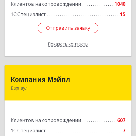
Клиентов на сопровождении
1040
1С:Специалист
15
Отправить заявку
Отправить заявку
Показать контакты
Назад
Компания Мэйпл
Компания Мэйпл
Барнаул
656038, Алтайский край, Барнаул г,
Комсомольский пр-кт, дом № 112
Подробнее
Клиентов на сопровождении
607
1С:Специалист
7