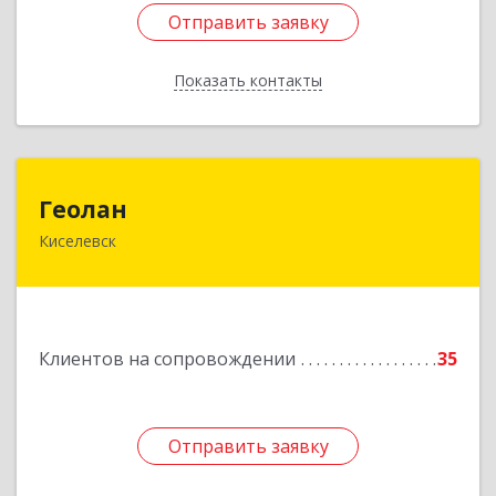
Отправить заявку
Отправить заявку
Показать контакты
Назад
Геолан
Геолан
Киселевск
652700, Кемеровская обл, Киселевск г,
Транспортная ул, дом № 54
Подробнее
Клиентов на сопровождении
35
Отправить заявку
Отправить заявку