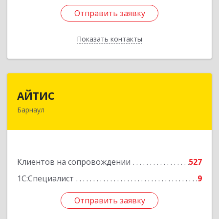
Отправить заявку
Отправить заявку
Показать контакты
Назад
АЙТИС
АЙТИС
Барнаул
656067, Алтайский край, Барнаул г, Взлетная ул,
дом № 65
Подробнее
Клиентов на сопровождении
527
1С:Специалист
9
Отправить заявку
Отправить заявку