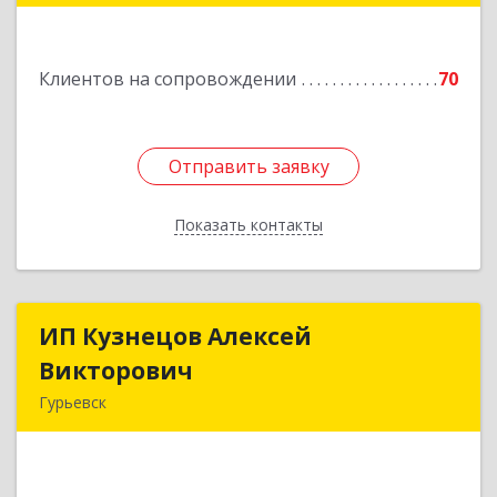
Подробнее
Клиентов на сопровождении
70
Отправить заявку
Отправить заявку
Показать контакты
Назад
ИП Кузнецов Алексей
ИП Кузнецов Алексей
Викторович
Викторович
Гурьевск
652780, Кемеровская обл, Гурьевский р-н,
Гурьевск г, Суворова ул, дом № 32