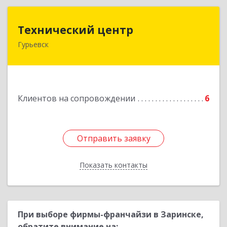
Технический центр
Технический центр
Гурьевск
652780, Кемеровская область - Кузбасс,
Гурьевский р-н, Гурьевск г, Кирова ул, дом № 6
Подробнее
Клиентов на сопровождении
6
Отправить заявку
Отправить заявку
Показать контакты
Назад
При выборе фирмы-франчайзи в Заринске,
обратите внимание на: