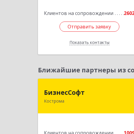
Подробне
Клиентов на сопровождении
260
Отправить заявку
Отправить заявку
Показать контакты
Назад
Ближайшие партнеры из со
БизнесСоф
БизнесСофт
Кострома
156016, Костромская обл, Кострома г
Профсоюзная ул, дом № 14а, пом.1
каб. 
Подробне
Клиентов на сопровождении
100