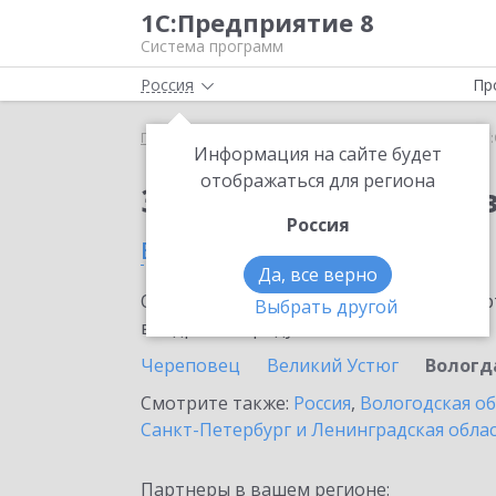
1С:Предприятие 8
Система программ
Россия
Пр
Главная
Сервисы ИТС
1С:Онлайн-заказы
1С:
Информация на сайте будет
отображаться для региона
Заказать 1С:Онлайн-
Россия
в Вологде
Да, все верно
Ознакомьтесь с информационными карт
Выбрать другой
внедрение продукта.
Череповец
Великий Устюг
Вологд
Смотрите также:
Россия
,
Вологодская о
Санкт-Петербург и Ленинградская обла
Партнеры в вашем регионе: