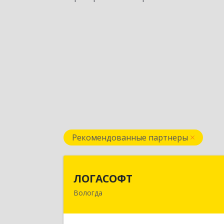
Рекомендованные партнеры
ЛОГАСОФ
ЛОГАСОФТ
Вологда
160002, Вологодская обл, Вологда г
Гагарина ул, дом № 26, пом.