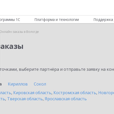
ограммы 1С
Платформа и технологии
Поддержка 
Онлайн-заказы в Вологде
заказы
очками, выберите партнёра и отправьте заявку на ко
а
Кириллов
Сокол
бласть
,
Кировская область
,
Костромская область
,
Новгор
сть
,
Тверская область
,
Ярославская область