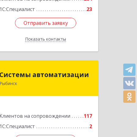
1С:Специалист
23
Отправить заявку
Отправить заявку
Показать контакты
Назад
Системы автоматизации
Системы автоматизации
Рыбинск
152934, Ярославская обл, Рыбинский
р-н, Рыбинск г, Кирова ул, дом № 9
Подробнее
Клиентов на сопровождении
117
1С:Специалист
2