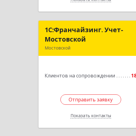
1С:Франчайзинг. Учет-
1С:Франчайзинг. Учет
Мостовской
Мостовско
Мостовской
352570, Краснодарский край
Мостовский р-н, Мостовской пгт
Производственная ул, дом № 58
Клиентов на сопровождении
корпус 
1
Подробне
Отправить заявку
Отправить заявку
Показать контакты
Назад