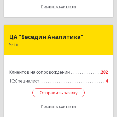
Показать контакты
Назад
ЦА "Беседин Аналитика"
ЦА "Беседин Аналитика"
Чита
672039, Забайкальский край, Чита г,
Красноярская ул, дом № 24, корпус а, оф.401
Подробнее
Клиентов на сопровождении
282
1С:Специалист
4
Отправить заявку
Отправить заявку
Показать контакты
Назад