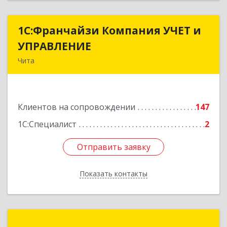
1С:Франчайзи Компания УЧЕТ и
1С:Франчайзи Компания УЧЕТ и
УПРАВЛЕНИЕ
УПРАВЛЕНИЕ
Чита
672038, Забайкальский край, Чита г, Нагорная
ул, дом № 81а, пом.1
Клиентов на сопровождении
147
Подробнее
1С:Специалист
2
Отправить заявку
Отправить заявку
Показать контакты
Назад
СФЕРА