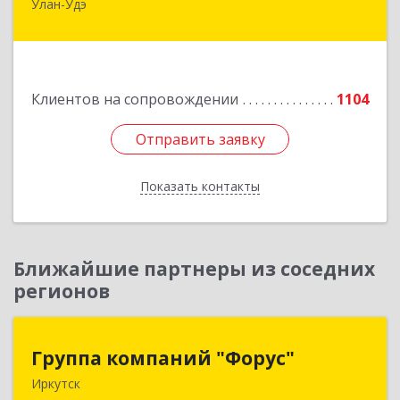
Улан-Удэ
670000, Бурятия Респ, Улан-Удэ г, Советская ул.,
дом № 25
Подробнее
Клиентов на сопровождении
1104
Отправить заявку
Отправить заявку
Показать контакты
Назад
Ближайшие партнеры из соседних
регионов
Группа компаний "Форус"
Группа компаний "Форус"
Иркутск
664007, Иркутская обл, Иркутск г, Ямская ул,