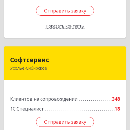
Отправить заявку
Отправить заявку
Показать контакты
Назад
Софтсервис
Софтсервис
Усолье-Сибирское
665451, Иркутская обл, Усолье-Сибирское г,
Интернациональная ул, дом № 87
Подробнее
Клиентов на сопровождении
348
1С:Специалист
18
Отправить заявку
Отправить заявку