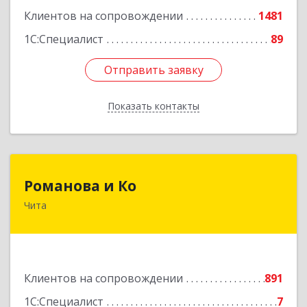
Клиентов на сопровождении
1481
1С:Специалист
89
Отправить заявку
Отправить заявку
Показать контакты
Назад
Романова и Ко
Романова и Ко
Чита
672000, Забайкальский край, Чита г, Анохина
ул, дом № 91, оф.703, а/я 1062
Подробнее
Клиентов на сопровождении
891
1С:Специалист
7