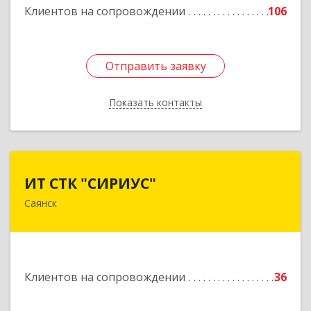
Клиентов на сопровождении
106
Отправить заявку
Отправить заявку
Показать контакты
Назад
ИТ СТК "СИРИУС"
ИТ СТК "СИРИУС"
Саянск
666303, Иркутская обл, Саянск г, Юбилейный
мкр, дом № 38
Подробнее
Клиентов на сопровождении
36