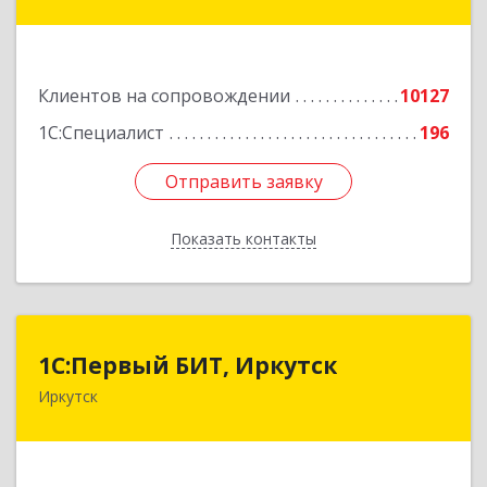
дом № 1, корпус 1, оф.1
Подробнее
Клиентов на сопровождении
10127
1С:Специалист
196
Отправить заявку
Отправить заявку
Показать контакты
Назад
1С:Первый БИТ, Иркутск
1С:Первый БИТ, Иркутск
Иркутск
664007, Иркутская обл, Иркутск г, Декабрьских
Событий ул, дом № 125, оф.500
Подробнее