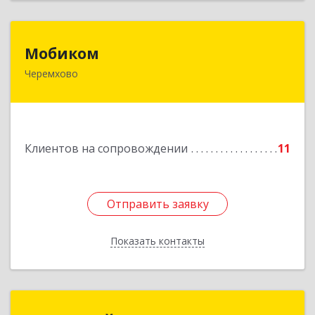
Мобиком
Мобиком
Черемхово
Подробнее
Клиентов на сопровождении
11
Отправить заявку
Отправить заявку
Показать контакты
Назад
МЕДИАЛАЙН (ИП Катаев В. Б.)