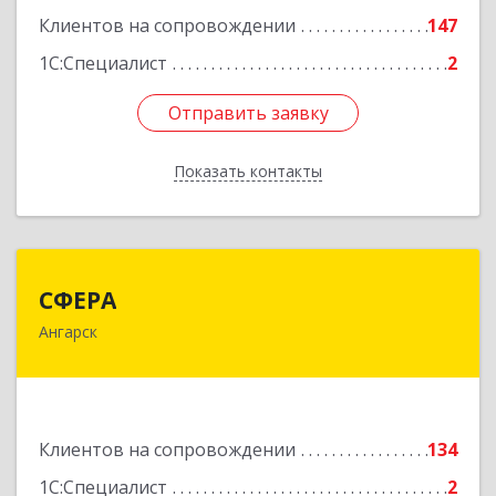
Клиентов на сопровождении
147
Подробнее
1С:Специалист
2
Отправить заявку
Отправить заявку
Показать контакты
Назад
СФЕРА
СФЕРА
Ангарск
665816, Иркутская обл, Ангарск г, 177-й кв-л,
дом № 6, оф.159
Подробнее
Клиентов на сопровождении
134
1С:Специалист
2