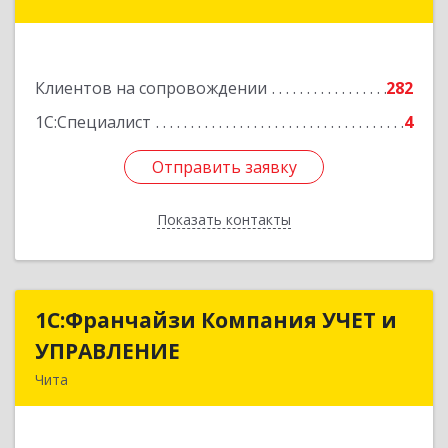
Красноярская ул, дом № 24, корпус а, оф.401
Подробнее
Клиентов на сопровождении
282
1С:Специалист
4
Отправить заявку
Отправить заявку
Показать контакты
Назад
1С:Франчайзи Компания УЧЕТ и
1С:Франчайзи Компания УЧЕТ и
УПРАВЛЕНИЕ
УПРАВЛЕНИЕ
Чита
672038, Забайкальский край, Чита г, Нагорная
ул, дом № 81а, пом.1