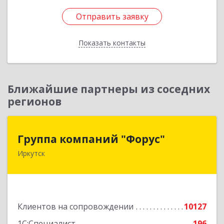
Отправить заявку
Отправить заявку
Показать контакты
Назад
Ближайшие партнеры из соседних
регионов
Группа компаний "Форус"
Группа компаний "Форус"
Иркутск
664007, Иркутская обл, Иркутск г, Ямская ул,
дом № 1, корпус 1, оф.1
Подробнее
Клиентов на сопровождении
10127
1С:Специалист
196