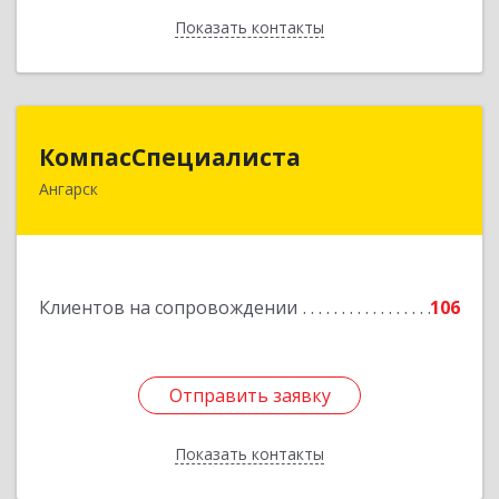
Показать контакты
Назад
КомпасСпециалиста
КомпасСпециалиста
Ангарск
665826, Иркутская обл, Ангарск г, 12А мкр, дом
№ 7, 86
Подробнее
Клиентов на сопровождении
106
Отправить заявку
Отправить заявку
Показать контакты
Назад