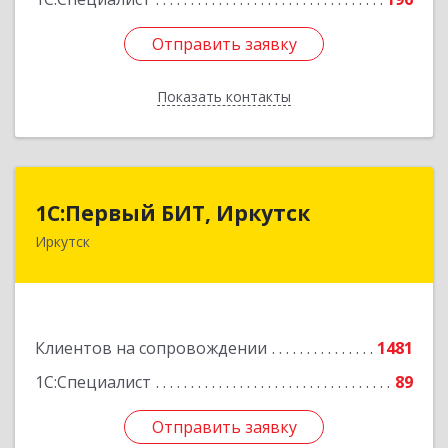
Отправить заявку
Отправить заявку
Показать контакты
Назад
1С:Первый БИТ, Иркутск
1С:Первый БИТ, Иркутск
Иркутск
664007, Иркутская обл, Иркутск г, Декабрьских
Событий ул, дом № 125, оф.500
Подробнее
Клиентов на сопровождении
1481
1С:Специалист
89
Отправить заявку
Отправить заявку