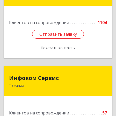
дом № 25
Подробнее
Клиентов на сопровождении
1104
Отправить заявку
Отправить заявку
Показать контакты
Назад
Инфоком Сервис
Инфоком Сервис
Таксимо
671560, Республика Бурятия, Муйский р-н, пгт.
Таксимо, ул. Железнодорожников, дом 14
Подробнее
Клиентов на сопровождении
57