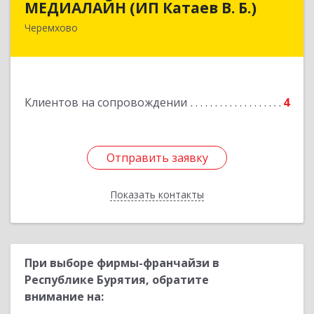
МЕДИАЛАЙН (ИП Катаев В. Б.)
Черемхово
665413, Иркутская обл, Черемхово г, Ленина ул,
дом № 5, оф.328
Подробнее
Клиентов на сопровождении
4
Отправить заявку
Отправить заявку
Показать контакты
Назад
При выборе фирмы-франчайзи в
Республике Бурятия, обратите
внимание на: