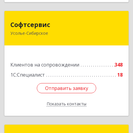
Софтсервис
Софтсервис
Усолье-Сибирское
665451, Иркутская обл, Усолье-Сибирское г,
Интернациональная ул, дом № 87
Подробнее
Клиентов на сопровождении
348
1С:Специалист
18
Отправить заявку
Отправить заявку
Показать контакты
Назад