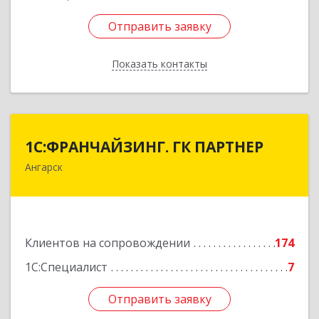
Отправить заявку
Отправить заявку
Показать контакты
Назад
1С:ФРАНЧАЙЗИНГ. ГК ПАРТНЕР
1С:ФРАНЧАЙЗИНГ. ГК ПАРТНЕР
Ангарск
665813, Иркутская обл, Ангарск г, 81 кв-л,
строение 3, оф.104
Подробнее
Клиентов на сопровождении
174
1С:Специалист
7
Отправить заявку
Отправить заявку