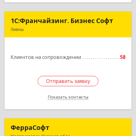
1C:Франчайзинг. Бизнес Софт
1C:Франчайзинг. Бизнес Софт
Ливны
303851, Орловская обл, Ливны г, Гайдара ул,
дом № 2, кв.124
Клиентов на сопровождении
58
Подробнее
Отправить заявку
Отправить заявку
Показать контакты
Назад
ФерраСофт
ФерраСофт