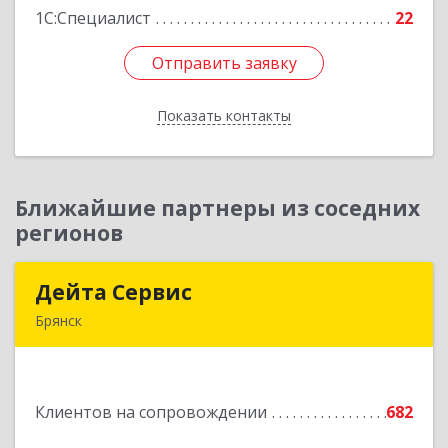
1С:Специалист
22
Отправить заявку
Отправить заявку
Показать контакты
Назад
Ближайшие партнеры из соседних
регионов
Дейта Сервис
Дейта Сервис
Брянск
241035, Брянская обл, Брянск г, Ульянова ул,
дом № 4, оф.403
Клиентов на сопровождении
682
Подробнее