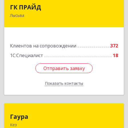
ГК ПРАЙД
ГК ПРАЙД
Лысьва
618909, Пермский край, Лысьва г, Репина ул,
дом № 41
Подробнее
Клиентов на сопровождении
372
1С:Специалист
18
Отправить заявку
Отправить заявку
Показать контакты
Назад
Гаура
Гаура
Кез
427580, Удмуртская Респ, Кезский р-н, Кез п,