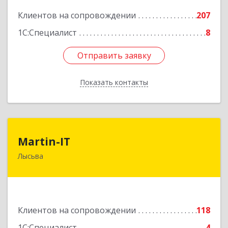
Подробнее
Клиентов на сопровождении
207
1С:Специалист
8
Отправить заявку
Отправить заявку
Показать контакты
Назад
Martin-IT
Martin-IT
Лысьва
618900, Пермский край, Лысьва г, Смышляева
ул, дом № 36, этаж 3, оф.7
Подробнее
Клиентов на сопровождении
118
1С:Специалист
4