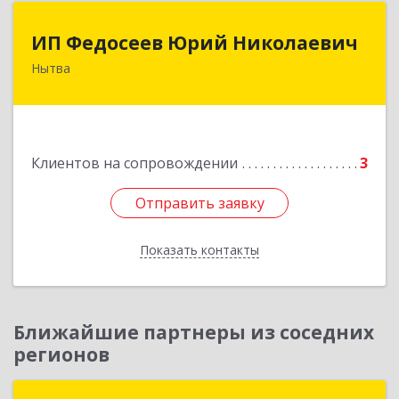
ИП Федосеев Юрий Николаевич
ИП Федосеев Юрий Николаевич
Нытва
617000, Пермский край, Нытвенский р-н,
Нытва г, Ленина пр-кт, дом № 36 8
Подробнее
Клиентов на сопровождении
3
Отправить заявку
Отправить заявку
Показать контакты
Назад
Ближайшие партнеры из соседних
регионов