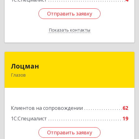
Отправить заявку
Отправить заявку
Показать контакты
Назад
Лоцман
Лоцман
Глазов
427620, Удмуртская Респ, Глазов г, Сибирская
ул, дом № 20
Подробнее
Клиентов на сопровождении
62
1С:Специалист
19
Отправить заявку
Отправить заявку