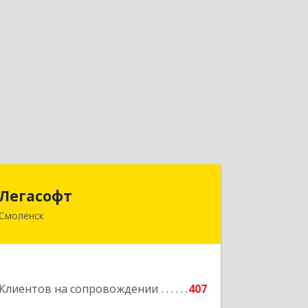
Легасофт
Легасофт
Смоленск
214018, Смоленская обл, Смоленск г,
Ново-Рославльская ул, дом № 13
Подробнее
Клиентов на сопровождении
407