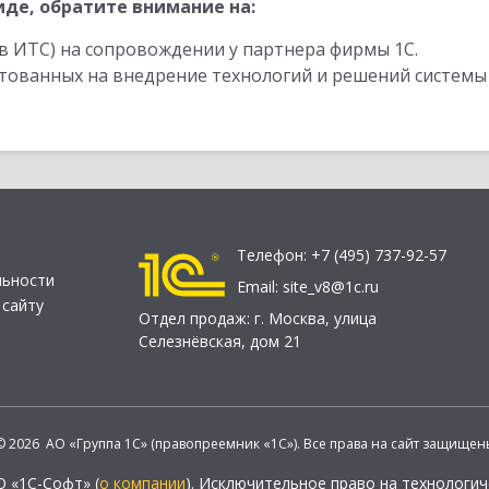
де, обратите внимание на:
в ИТС) на сопровождении у партнера фирмы 1С.
стованных на внедрение технологий и решений системы
Телефон:
+7 (495) 737-92-57
льности
Email:
site_v8@1c.ru
 сайту
Отдел продаж:
г. Москва
,
улица
Селезнёвская, дом 21
© 2026 АО «Группа 1С» (правопреемник «1С»). Все права на сайт защищен
О «1С-Софт» (
о компании
). Исключительное право на технологи