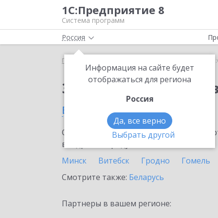
1С:Предприятие 8
Система программ
Россия
Пр
Главная
Сервисы ИТС
1С:Онлайн-заказы
1С:
Информация на сайте будет
отображаться для региона
Заказать 1С:Онлайн-
Россия
в Лиде
Да, все верно
Ознакомьтесь с информационными карт
Выбрать другой
внедрение продукта.
Минск
Витебск
Гродно
Гомель
Смотрите также:
Беларусь
Партнеры в вашем регионе: