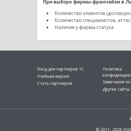
При выборе фирмы-франчайзи в Ли
Количество клиентов (договоро
Количество специалистов, атте
Наличие у фирмы статуса
Вход для партнеров 1С
Политика
конфиденциа
Учебная версия
Замечания по
Стать партнером
Другие сайты
© 2011- 2026 ОО