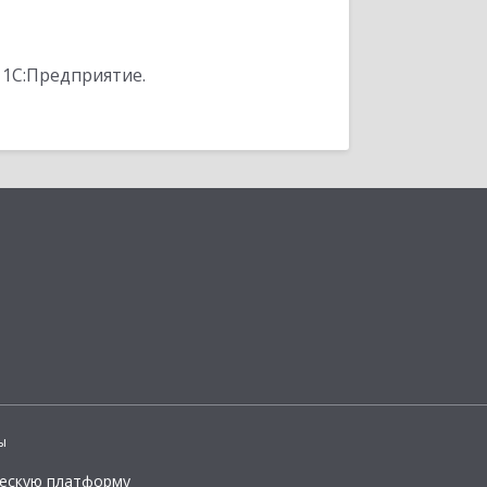
 1С:Предприятие.
ы
ческую платформу