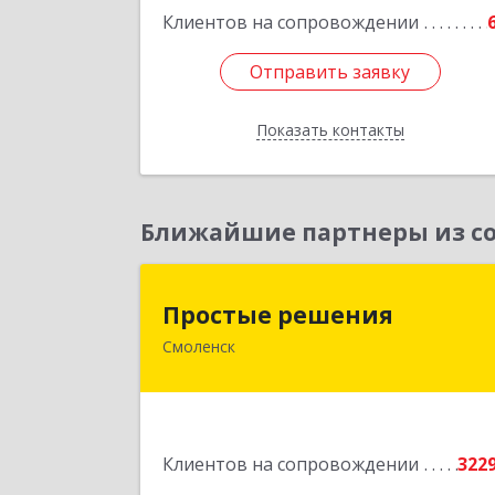
Клиентов на сопровождении
Отправить заявку
Отправить заявку
Показать контакты
Назад
Ближайшие партнеры из со
Простые решени
Простые решения
Смоленск
214015, Смоленская обл, Смоленск г
Большая Краснофлотская ул, дом 
1
Подробне
Клиентов на сопровождении
322