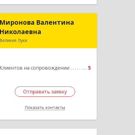
Миронова Валентина
Миронова Валентина
Николаевна
Николаевна
Великие Луки
Подробнее
Клиентов на сопровождении
5
Отправить заявку
Отправить заявку
Показать контакты
Назад