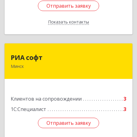
Отправить заявку
Отправить заявку
Показать контакты
Назад
РИА софт
РИА софт
Минск
220040, г.Минск, ул.М.Богдановича, д.155, офис
1112
Подробнее
Клиентов на сопровождении
3
1С:Специалист
3
Отправить заявку
Отправить заявку