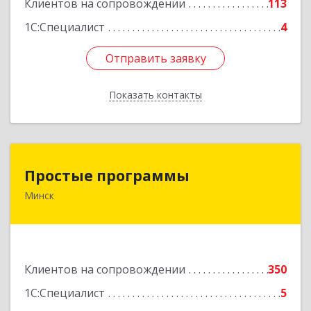
Клиентов на сопровождении
113
1С:Специалист
4
Отправить заявку
Отправить заявку
Показать контакты
Назад
Простые программы
Простые программы
Минск
220116, пр-т Дзержинского, д. 104, пом.54а,
каб.54-5, г. Минск, Республика Беларусь
Подробнее
Клиентов на сопровождении
350
1С:Специалист
5