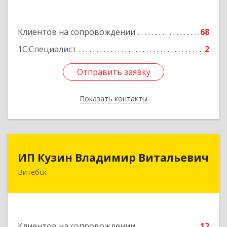
Подробнее
Клиентов на сопровождении
68
1С:Специалист
2
Отправить заявку
Отправить заявку
Показать контакты
Назад
ИП Кузин Владимир Витальевич
ИП Кузин Владимир Витальевич
Витебск
Беларусь, 210001, г.Витебск, ул. Ильинского,
д.31, кв.77
Подробнее
Клиентов на сопровождении
12