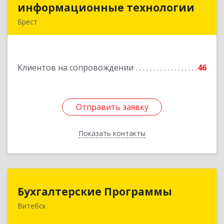
информационные технологии
информационные технологии
Брест
224020, Брест, ул. Пионерская, д. 52, к. 505
Подробнее
Клиентов на сопровождении
46
Отправить заявку
Отправить заявку
Показать контакты
Назад
Бухгалтерские Программы
Бухгалтерские Программы
Витебск
Республика Беларусь, 210605,г. Витебск, тр-т.
Старобабиновический, д.17, комн.7