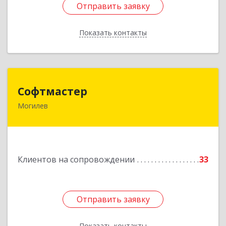
Отправить заявку
Отправить заявку
Показать контакты
Назад
Софтмастер
Софтмастер
Могилев
212017, Республика Беларусь, г.Могилев, ул.
Народного Ополчения, 16а-40
Подробнее
Клиентов на сопровождении
33
Отправить заявку
Отправить заявку
Показать контакты
Назад