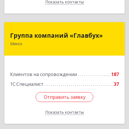
Показать контакты
Назад
Группа компаний «Главбух»
Группа компаний «Главбух»
Минск
220073, г.Минск, ул.Скрыганова, д.6
Подробнее
Клиентов на сопровождении
187
1С:Специалист
37
Отправить заявку
Отправить заявку
Показать контакты
Назад