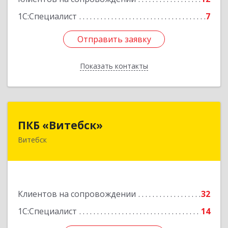
1С:Специалист
7
Отправить заявку
Отправить заявку
Показать контакты
Назад
ПКБ «Витебск»
ПКБ «Витебск»
Витебск
Республика Беларусь, 210026, г. Витебск, ул.
Замковая, д. 4-3, каб. 304
Подробнее
Клиентов на сопровождении
32
1С:Специалист
14