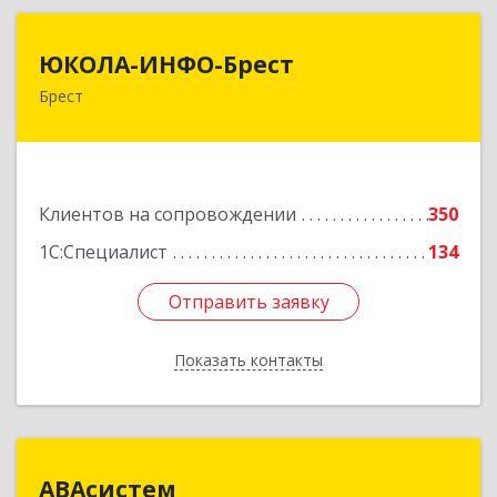
ЮКОЛА-ИНФО-Брест
ЮКОЛА-ИНФО-Брест
Брест
224023 г. Брест, ул. Московская, 275А, 5 этаж
Подробнее
Клиентов на сопровождении
350
1С:Специалист
134
Отправить заявку
Отправить заявку
Показать контакты
Назад
АВАсистем
АВАсистем