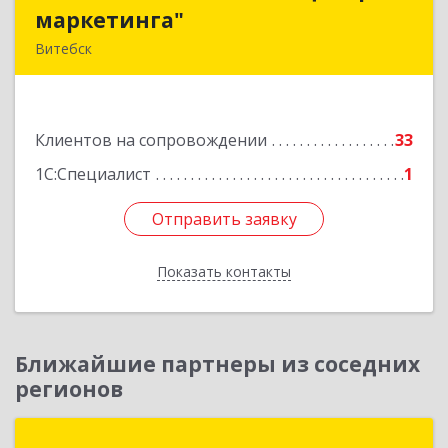
маркетинга"
маркетинга"
Витебск
Республика Беларусь, 210015, Витебская
область, г. Витебск, пр-д Гоголя, д. 5
Клиентов на сопровождении
33
Подробнее
1С:Специалист
1
Отправить заявку
Отправить заявку
Показать контакты
Назад
Ближайшие партнеры из соседних
регионов