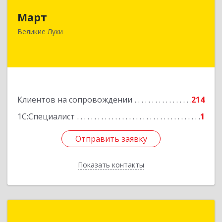
Март
182113, Псковская обл, Великие Луки г,
Ботвина ул, дом № 17 А, пом.1003
Великие Луки
Подробнее
Клиентов на сопровождении
214
1С:Специалист
1
Отправить заявку
Отправить заявку
Показать контакты
Назад
1С:Франчайзинг. Оникс-М