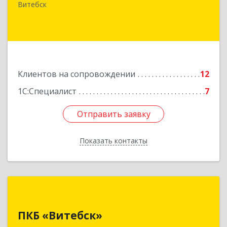
д.31, кв.77
Витебск
Подробнее
Клиентов на сопровождении
12
1С:Специалист
7
Отправить заявку
Отправить заявку
Показать контакты
Назад
ПКБ «Витебск»
ПКБ «Витебск»
Республика Беларусь, 210026, г. Витебск, ул.