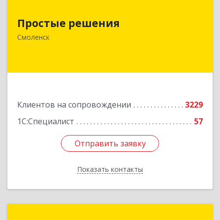
Простые решения
Простые решения
214015, Смоленская обл, Смоленск г, Большая
Краснофлотская ул, дом № 17
Смоленск
Подробнее
Клиентов на сопровождении
3229
1С:Специалист
57
Отправить заявку
Отправить заявку
Показать контакты
Назад
Новая Цефея