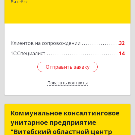
Замковая, д. 4-3, каб. 304
Витебск
Подробнее
Клиентов на сопровождении
32
1С:Специалист
14
Отправить заявку
Отправить заявку
Показать контакты
Назад
Коммунальное консалтинговое
Коммунальное консалтинговое
унитарное предприятие
унитарное предприятие
"Витебский областной центр
"Витебский областной центр