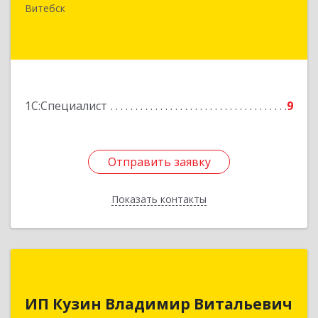
Старобабиновический, д.17, комн.7
Витебск
Подробнее
1С:Специалист
9
Отправить заявку
Отправить заявку
Показать контакты
Назад
ИП Кузин Владимир Витальевич
ИП Кузин Владимир Витальевич
Беларусь, 210001, г.Витебск, ул. Ильинского,