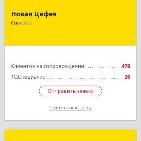
Новая Цефея
214018, Смоленская обл, Смоленск г, Раевского
ул, дом № 10
Смоленск
Подробнее
Клиентов на сопровождении
478
1С:Специалист
26
Отправить заявку
Отправить заявку
Показать контакты
Назад
Легасофт