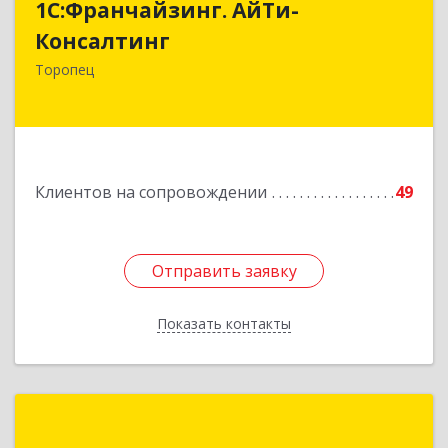
1С:Франчайзинг. АйТи-
Консалтинг
Консалтинг
172840, Тверская обл, Торопец г, Гоголя ул,
Торопец
дом № 13
Подробнее
Клиентов на сопровождении
49
Отправить заявку
Отправить заявку
Показать контакты
Назад
1С:Франчайзинг.Альтаро