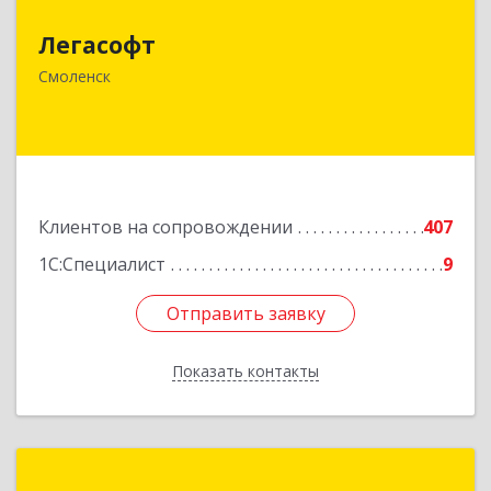
Легасофт
214018, Смоленская обл, Смоленск г, Ново-
Рославльская ул, дом № 13
Смоленск
Подробнее
Клиентов на сопровождении
407
1С:Специалист
9
Отправить заявку
Отправить заявку
Показать контакты
Назад
Автоматизация