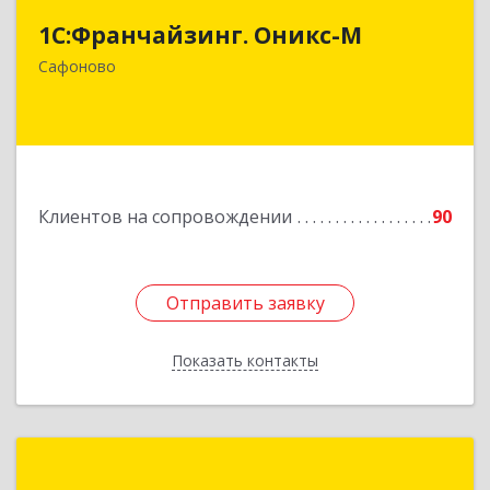
1С:Франчайзинг. Оникс-М
215500, Смоленская обл, Сафоновский р-н,
Сафоново г, Революционная ул, дом № 9а
Сафоново
Подробнее
Клиентов на сопровождении
90
Отправить заявку
Отправить заявку
Показать контакты
Назад
Луки-Софт