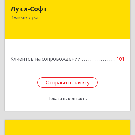
Луки-Софт
182113, Псковская обл, Великие Луки г,
Октябрьский пр-кт, дом № 56А, оф.2
Великие Луки
Подробнее
Клиентов на сопровождении
101
Отправить заявку
Отправить заявку
Показать контакты
Назад
1С:Франчайзинг. АйТи-