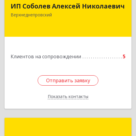
ИП Соболев Алексей Николаевич
Подробнее
Верхнеднепровский
Клиентов на сопровождении
5
Отправить заявку
Отправить заявку
Показать контакты
Назад
Полесский В. С.