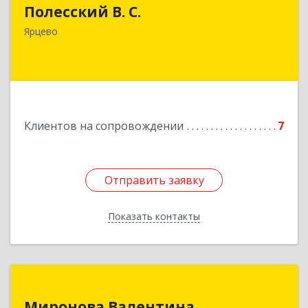
Полесский В. С.
215800,Смоленская обл. г. Ярцево,
ул.Краснофлотская д.30
Ярцево
Подробнее
Клиентов на сопровождении
7
Отправить заявку
Отправить заявку
Показать контакты
Назад
Миронова Валентина
Миронова Валентина
Николаевна