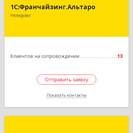
1С:Франчайзинг.Альтаро
172527, Тверская обл, Нелидово г, Матросова
ул, дом № 22, оф.1
Нелидово
Подробнее
Клиентов на сопровождении
13
Отправить заявку
Отправить заявку
Показать контакты
Назад
ИП Соболев Алексей Николаевич