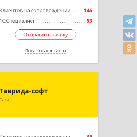
Клиентов на сопровождении
146
1С:Специалист
53
Отправить заявку
Отправить заявку
Показать контакты
Назад
Таврида-софт
Таврида-софт
296574, Крым Респ, м.р-н Сакский с.п.
Саки
Новофедоровское, Новофедоровка
пгт, 30 Авиаполка ул, дом № 10
Подробнее