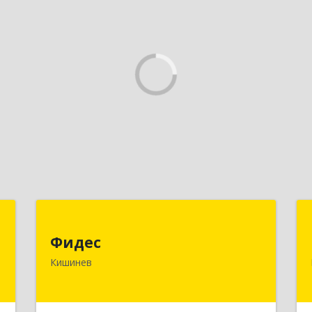
S
Фидес
Фидес
.
МОЛДОВА, РЕСПУБЛИКА , MD-2008,
Кишинев
4
г.Кишинев, ул.Василе Лупу, 34/1, кв.37
е
Подробнее