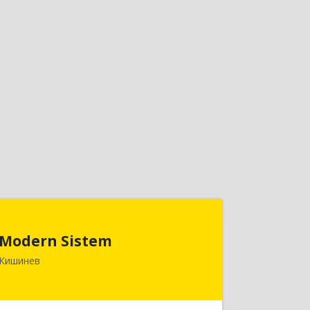
Modern Sistem
Modern Sistem
МОЛДОВА, РЕСПУБЛИКА , MD-2004, г.
Кишинев
Кишинев, ул. Бульвар Дмитрий
Кантемир, 1, (завод Топаз, офис 1502)