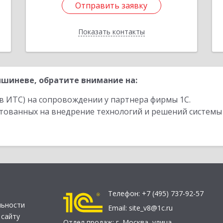
Отправить заявку
Отправить заявку
Показать контакты
Назад
шиневе, обратите внимание на:
в ИТС) на сопровождении у партнера фирмы 1С.
стованных на внедрение технологий и решений системы
Телефон:
+7 (495) 737-92-57
льности
Email:
site_v8@1c.ru
 сайту
Отдел продаж:
г. Москва
,
улица