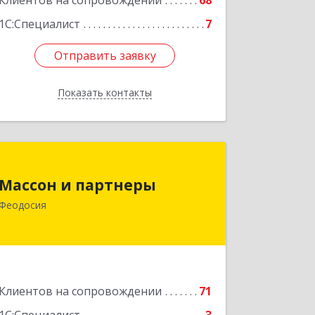
Клиентов на сопровождении
68
1С:Специалист
7
Отправить заявку
Отправить заявку
Показать контакты
Назад
Массон и партнеры
Массон и партнеры
298112, Крым Респ, Феодосия г,
Феодосия
Крымская ул, дом № 31
Подробнее
Клиентов на сопровождении
71