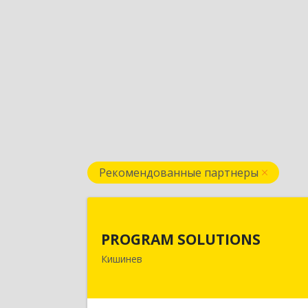
Рекомендованные партнеры
PROGRAM SOLUTION
PROGRAM SOLUTIONS
МОЛДОВА, РЕСПУБЛИКА , МД2038, г
Кишинев
Кишинев, ул. Н.Зелински 31, оф.4
Подробне