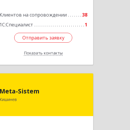
Подробнее
Клиентов на сопровождении
38
1С:Специалист
1
Отправить заявку
Отправить заявку
Показать контакты
Назад
Meta-Sistem
Meta-Sistem
Республика Молдова, MD-2060,
Кишинев
Республика Молдова, г. Кишинев, ул.
Куза-Водэ, 44.
Подробнее