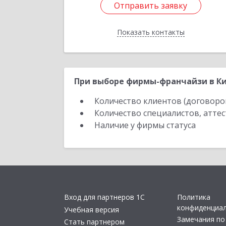
Отправить заявку
Отправить заявку
Показать контакты
Назад
При выборе фирмы-франчайзи в Ки
Количество клиентов (договоро
Количество специалистов, атте
Наличие у фирмы статуса
Вход для партнеров 1С
Политика
конфиденциа
Учебная версия
Замечания по
Стать партнером