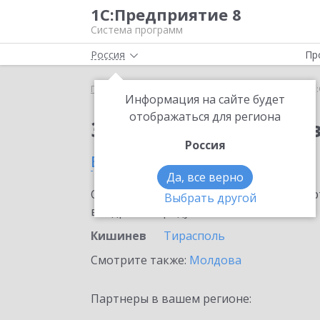
1С:Предприятие 8
Система программ
Россия
Пр
Главная
Сервисы ИТС
1С:Онлайн-заказы
1С
Информация на сайте будет
отображаться для региона
Заказать 1С:Онлайн-
Россия
в Кишиневе
Да, все верно
Ознакомьтесь с информационными карт
Выбрать другой
внедрение продукта.
Кишинев
Тирасполь
Смотрите также:
Молдова
Партнеры в вашем регионе: