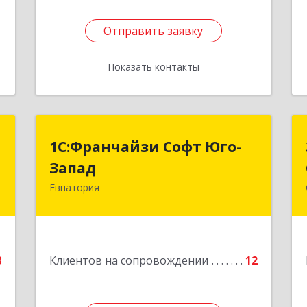
Отправить заявку
Отправить заявку
Показать контакты
Назад
"
1С:Франчайзи Софт Юго-
1С:Франчайзи Софт Юго-
Запад
Запад
а
0
Евпатория
297407, Крым Респ, Евпатория г,
Победы пр-кт, дом № 13, кв.45
е
Подробнее
8
Клиентов на сопровождении
12