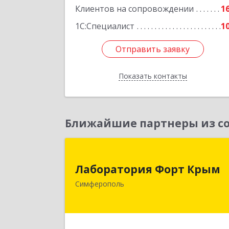
Клиентов на сопровождении
1
1С:Специалист
1
Отправить заявку
Отправить заявку
Показать контакты
Назад
Ближайшие партнеры из со
Лаборатория Форт Кры
Лаборатория Форт Крым
295034, Крым Респ, Симферополь г
Симферополь
Киевская ул, дом № 79, оф.90
Подробне