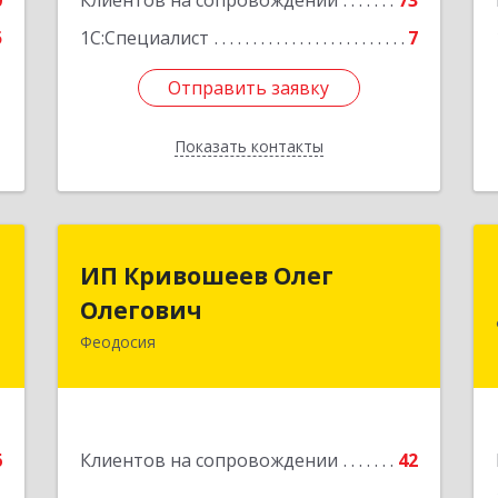
0
Клиентов на сопровождении
73
5
1С:Специалист
7
Отправить заявку
Отправить заявку
Показать контакты
Назад
П
ИП Кривошеев Олег
ИП Кривошеев Олег
а
Олегович
Олегович
)
Феодосия
Подробнее
4
е
6
Клиентов на сопровождении
42