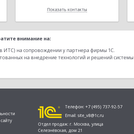
Показать контакты
Назад
атите внимание на:
в ИТС) на сопровождении у партнера фирмы 1С.
стованных на внедрение технологий и решений системы
Телефон:
+7 (495) 737-92-57
льности
Email:
site_v8@1c.ru
 сайту
Отдел продаж:
г. Москва
,
улица
Селезнёвская, дом 21