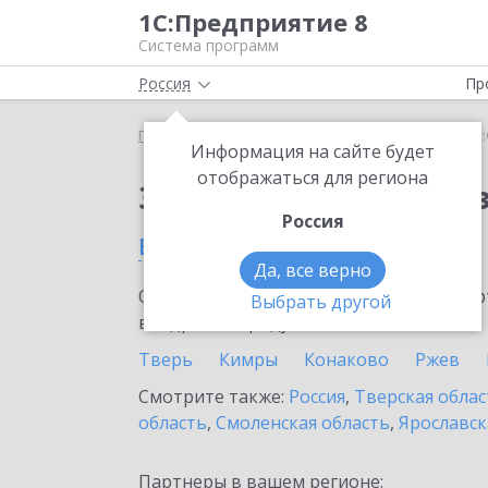
1С:Предприятие 8
Система программ
Россия
Пр
Главная
Сервисы ИТС
1С:Онлайн-заказы
1С
Информация на сайте будет
отображаться для региона
Заказать 1С:Онлайн-
Россия
в Кашине
Да, все верно
Ознакомьтесь с информационными карт
Выбрать другой
внедрение продукта.
Тверь
Кимры
Конаково
Ржев
Смотрите также:
Россия
,
Тверская облас
область
,
Смоленская область
,
Ярославск
Партнеры в вашем регионе: