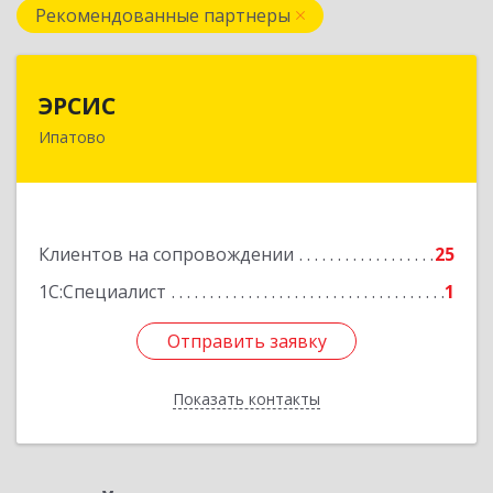
Рекомендованные партнеры
ЭРСИС
ЭРСИС
Ипатово
356630, Ставропольский край, М.О.
Ипатовский, Ипатово г, Гагарина ул, дом №
47/1, пом.1
Подробнее
Клиентов на сопровождении
25
1С:Специалист
1
Отправить заявку
Отправить заявку
Показать контакты
Назад