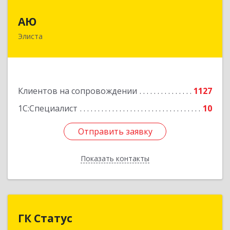
АЮ
АЮ
Элиста
358009, Калмыкия Респ, Элиста г, А.С.Пушкина
ул, дом № 20, оф.407
Подробнее
Клиентов на сопровождении
1127
1С:Специалист
10
Отправить заявку
Отправить заявку
Показать контакты
Назад
ГК Статус
ГК Статус