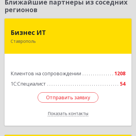
Ближайшие партнеры из соседних
регионов
Бизнес ИТ
Бизнес ИТ
Ставрополь
355035, Ставропольский край, Ставрополь г, 1
Промышленная ул, дом № 3, корпус А
Подробнее
Клиентов на сопровождении
1208
1С:Специалист
54
Отправить заявку
Отправить заявку
Показать контакты
Назад