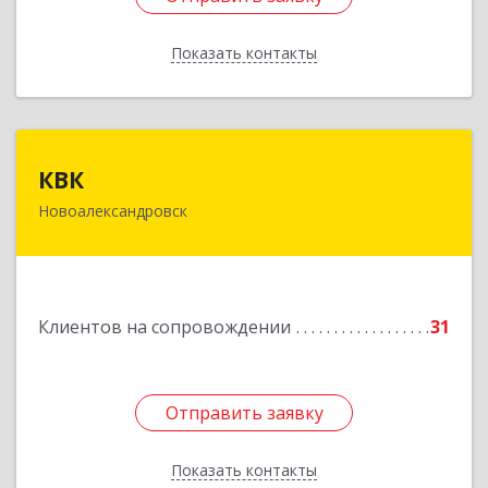
Показать контакты
Назад
КВК
КВК
Новоалександровск
356000, Ставропольский край,
Новоалександровск г, Маршала Жукова ул, дом
№ 50
Подробнее
Клиентов на сопровождении
31
Отправить заявку
Отправить заявку
Показать контакты
Назад