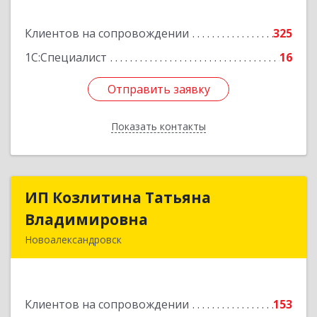
Подробнее
Клиентов на сопровождении
325
1С:Специалист
16
Отправить заявку
Отправить заявку
Показать контакты
Назад
ИП Козлитина Татьяна
ИП Козлитина Татьяна
Владимировна
Владимировна
Новоалександровск
356000, Ставропольский край,
Новоалександровск г, Гайдара пер, дом № 25
Клиентов на сопровождении
153
Подробнее