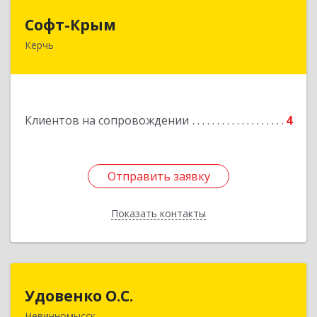
Софт-Крым
Софт-Крым
Керчь
Республика Калмыкия, г. Элиста, ул. Губаревича,
5, офис 304
Подробнее
Клиентов на сопровождении
4
Отправить заявку
Отправить заявку
Показать контакты
Назад
Удовенко О.С.
Удовенко О.С.
Невинномысск