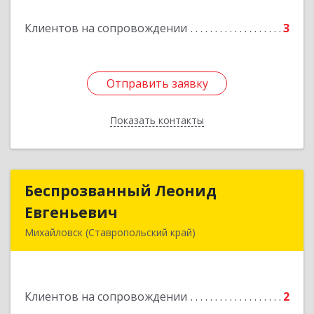
Подробнее
Клиентов на сопровождении
3
Отправить заявку
Отправить заявку
Показать контакты
Назад
Беспрозванный Леонид
Беспрозванный Леонид
Евгеньевич
Евгеньевич
Михайловск (Ставропольский край)
Подробнее
Клиентов на сопровождении
2