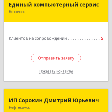
Единый компьютерный сервис
Единый компьютерный сервис
Воткинск
Подробнее
Клиентов на сопровождении
5
Отправить заявку
Отправить заявку
Показать контакты
Назад
ИП Сорокин Дмитрий Юрьевич
ИП Сорокин Дмитрий Юрьевич
Нефтекамск
452684, Башкортостан Респ, Нефтекамск г,