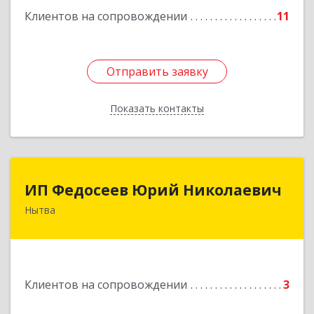
Клиентов на сопровождении
11
Отправить заявку
Отправить заявку
Показать контакты
Назад
ИП Федосеев Юрий Николаевич
ИП Федосеев Юрий Николаевич
Нытва
617000, Пермский край, Нытвенский р-н,
Нытва г, Ленина пр-кт, дом № 36 8
Подробнее
Клиентов на сопровождении
3