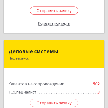
Отправить заявку
Отправить заявку
Показать контакты
Назад
Деловые системы
Деловые системы
Нефтекамск
452689, Башкортостан Респ, Нефтекамск г,
Ленина ул, дом № 47В, пом.3
Подробнее
Клиентов на сопровождении
502
1С:Специалист
3
Отправить заявку
Отправить заявку