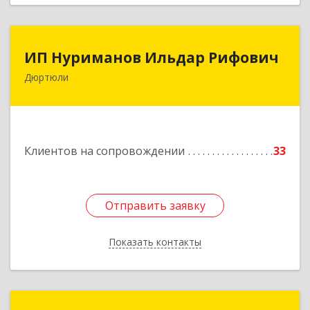
ИП Нуриманов Ильдар Рифович
ИП Нуриманов Ильдар Рифович
Дюртюли
452320, Башкортостан Респ, Дюртюли г,
Первомайская ул, 2а, кв.76
Подробнее
Клиентов на сопровождении
33
Отправить заявку
Отправить заявку
Показать контакты
Назад