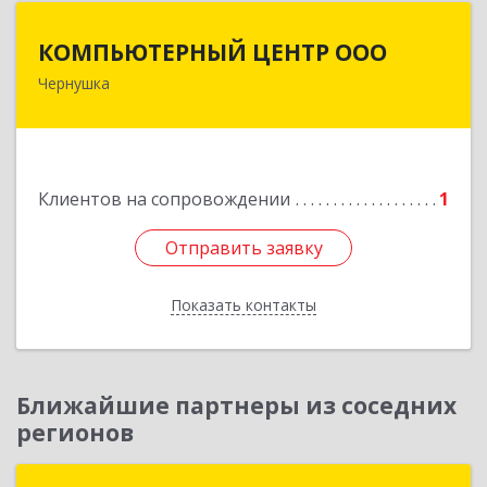
КОМПЬЮТЕРНЫЙ ЦЕНТР ООО
КОМПЬЮТЕРНЫЙ ЦЕНТР ООО
Чернушка
617830, Пермский край г. Чернушка, ул.
Коммунистическая, д. 9
Подробнее
Клиентов на сопровождении
1
Отправить заявку
Отправить заявку
Показать контакты
Назад
Ближайшие партнеры из соседних
регионов