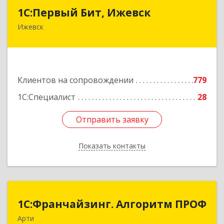
1С:Первый Бит, Ижевск
1С:Первый Бит, Ижевск
Ижевск
426008, Удмуртская Респ, Ижевск г,
Коммунаров ул, дом № 234
Подробнее
Клиентов на сопровождении
779
1С:Специалист
28
Отправить заявку
Отправить заявку
Показать контакты
Назад
1С:Франчайзинг. Алгоритм ПРОФ
1С:Франчайзинг. Алгоритм ПРОФ
Арти
623340, Свердловская обл, Артинский р-н, Арти