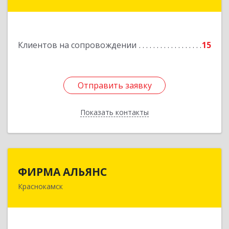
Дорожная ул, дом № 23, кв.60
Подробнее
Клиентов на сопровождении
15
Отправить заявку
Отправить заявку
Показать контакты
Назад
ФИРМА АЛЬЯНС
ФИРМА АЛЬЯНС
Краснокамск
Подробнее