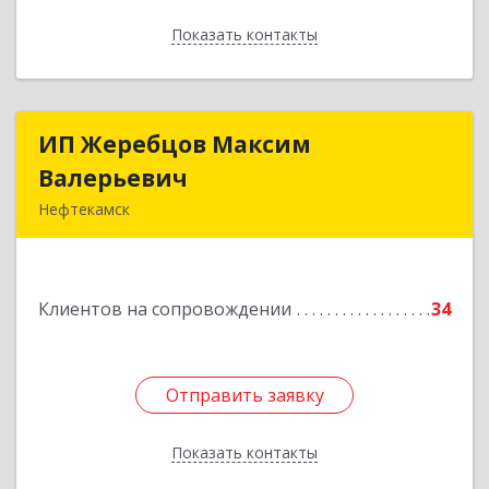
Показать контакты
Назад
ИП Жеребцов Максим
ИП Жеребцов Максим
Валерьевич
Валерьевич
Нефтекамск
452680, Башкортостан Респ, Нефтекамск г,
Зодчих ул, строение № 20 "В"
Клиентов на сопровождении
34
Подробнее
Отправить заявку
Отправить заявку
Показать контакты
Назад