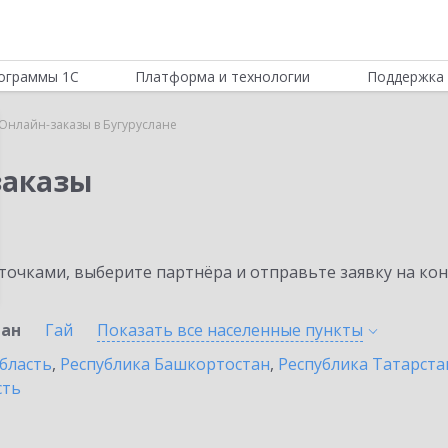
ограммы 1С
Платформа и технологии
Поддержка 
Онлайн-заказы в Бугуруслане
заказы
очками, выберите партнёра и отправьте заявку на ко
лан
Гай
Показать все населенные
пункты
бласть
,
Республика Башкортостан
,
Республика Татарста
сть