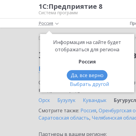
1С:Предприятие 8
Система программ
Россия
Пр
Главная
Сервисы ИТС
1С:Онлайн-заказы
1С:
Информация на сайте будет
отображаться для региона
Заказать 1С:Онлайн-
Россия
в Бугуруслане
Да, все верно
Ознакомьтесь с информационными карт
Выбрать другой
внедрение продукта.
Орск
Бузулук
Кувандык
Бугурус
Смотрите также:
Россия
,
Оренбургская о
Саратовская область
,
Челябинская обла
Партнеры в вашем регионе: