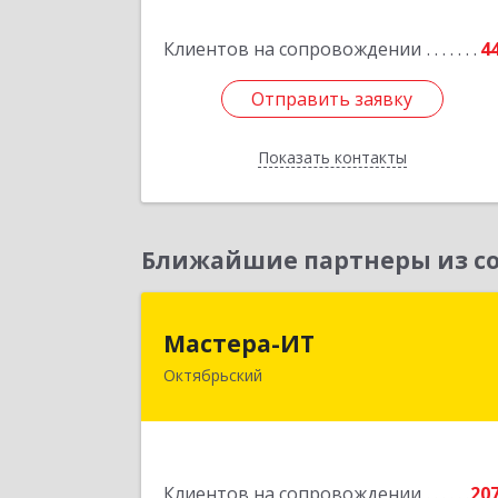
Клиентов на сопровождении
4
Подробне
Отправить заявку
Отправить заявку
Показать контакты
Назад
Ближайшие партнеры из со
Мастера-И
Мастера-ИТ
Октябрьский
452607, Башкортостан Респ
Октябрьский г, Комсомольская ул
дом № 20, оф."МИТ
Подробне
Клиентов на сопровождении
20