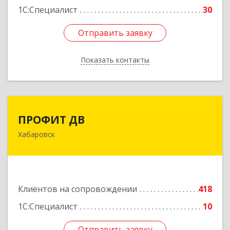
1С:Специалист
30
Отправить заявку
Отправить заявку
Показать контакты
Назад
ПРОФИТ ДВ
ПРОФИТ ДВ
Хабаровск
680000, Хабаровский край, Хабаровск г,
Муравьева-Амурского ул, дом № 25, пом.I
Подробнее
Клиентов на сопровождении
418
1С:Специалист
10
Отправить заявку
Отправить заявку