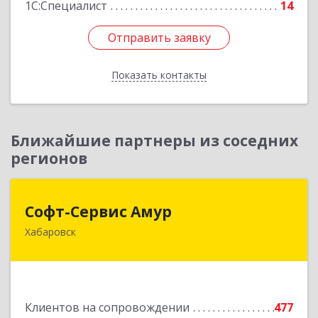
1С:Специалист
14
Отправить заявку
Отправить заявку
Показать контакты
Назад
Ближайшие партнеры из соседних
регионов
Софт-Сервис Амур
Софт-Сервис Амур
Хабаровск
680000, Хабаровский край, Хабаровск г,
Муравьева-Амурского ул., дом № 4, оф.19
Подробнее
Клиентов на сопровождении
477