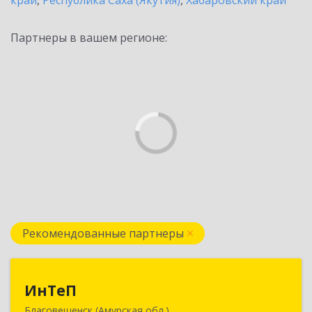
край
,
Республика Саха (Якутия)
,
Хабаровский край
Партнеры в вашем регионе:
Рекомендованные партнеры
ИнТеП
ИнТеП
Благовещенск (Амурская обл.)