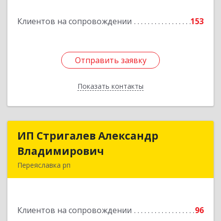
Подробнее
Клиентов на сопровождении
153
Отправить заявку
Отправить заявку
Показать контакты
Назад
ИП Стригалев Александр
ИП Стригалев Александр
Владимирович
Владимирович
Переяславка рп
682910, Хабаровский край, Имени Лазо р-н,
Переяславка рп, Ленина ул, дом № 30, оф.1
Клиентов на сопровождении
96
Подробнее