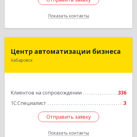
Показать контакты
Назад
Центр автоматизации бизнеса
Центр автоматизации бизнеса
Хабаровск
680030, Хабаровский край, Хабаровск г, Ленина
ул, дом № 4, оф.802
Подробнее
Клиентов на сопровождении
336
1С:Специалист
3
Отправить заявку
Отправить заявку
Показать контакты
Назад