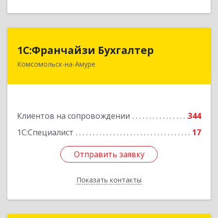
1С:Франчайзи Бухгалтер
1С:Франчайзи Бухгалтер
Комсомольск-на-Амуре
681000, Хабаровский край, Комсомольск-на-
Амуре г, Красногвардейская ул, дом № 14,
оф.202
Подробнее
Клиентов на сопровождении
344
1С:Специалист
17
Отправить заявку
Отправить заявку
Показать контакты
Назад