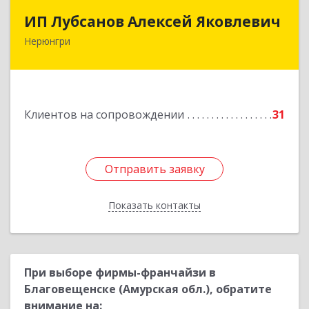
ИП Лубсанов Алексей Яковлевич
ИП Лубсанов Алексей Яковлевич
Нерюнгри
675002, Амурская область, г. Благовещенск, ул.
Краснофлотская ,77/1, кв.38
Подробнее
Клиентов на сопровождении
31
Отправить заявку
Отправить заявку
Показать контакты
Назад
При выборе фирмы-франчайзи в
Благовещенске (Амурская обл.), обратите
внимание на: