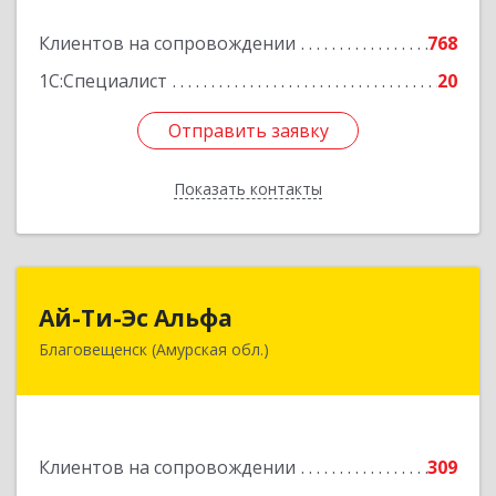
Подробнее
Клиентов на сопровождении
768
1С:Специалист
20
Отправить заявку
Отправить заявку
Показать контакты
Назад
Ай-Ти-Эс Альфа
Ай-Ти-Эс Альфа
Благовещенск (Амурская обл.)
675000, Амурская обл, Благовещенск г, Зейская
ул, дом № 134, оф.515
Подробнее
Клиентов на сопровождении
309