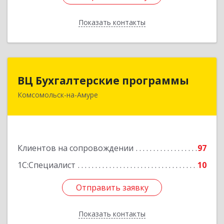
Показать контакты
Назад
ВЦ Бухгалтерские программы
ВЦ Бухгалтерские программы
Комсомольск-на-Амуре
681000, Хабаровский край, Комсомольск-на-
Амуре г, Сидоренко ул, дом № 1А
Подробнее
Клиентов на сопровождении
97
1С:Специалист
10
Отправить заявку
Отправить заявку
Показать контакты
Назад