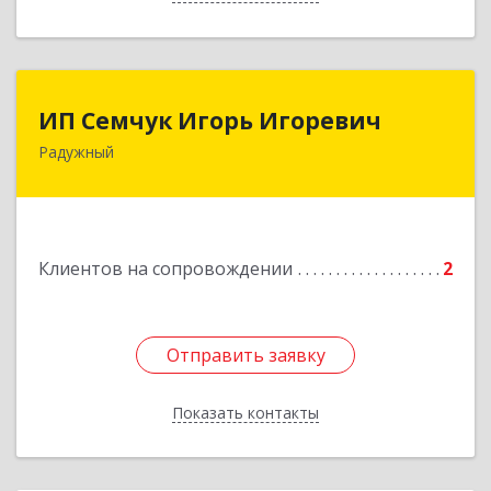
ИП Семчук Игорь Игоревич
ИП Семчук Игорь Игоревич
Радужный
628464, ХМАО-Югра, г. Радужный, 1 мкн.,
строение 43
Подробнее
Клиентов на сопровождении
2
Отправить заявку
Отправить заявку
Показать контакты
Назад