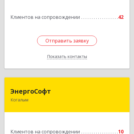
Подробнее
Клиентов на сопровождении
42
Отправить заявку
Отправить заявку
Показать контакты
Назад
ЭнергоСофт
ЭнергоСофт
Когалым
628485, Ханты-Мансийский Автономный округ
- Югра АО, Когалым г, Сопочинского проезд,
строение 2, оф.18
Подробнее
Клиентов на сопровождении
10