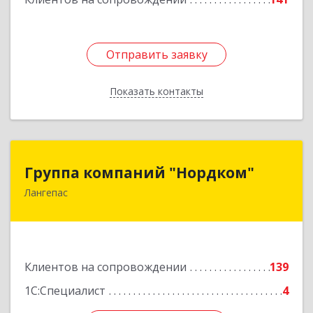
Отправить заявку
Отправить заявку
Показать контакты
Назад
Группа компаний "Нордком"
Группа компаний "Нордком"
Лангепас
628672, Тюменская обл, Лангепас г., Солнечная
ул., дом № 21/1, каб.313
Подробнее
Клиентов на сопровождении
139
1С:Специалист
4