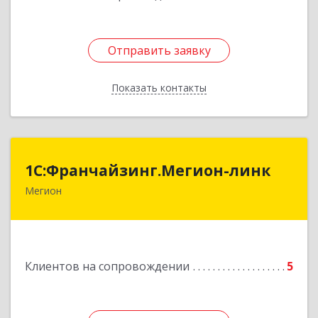
Отправить заявку
Отправить заявку
Показать контакты
Назад
1С:Франчайзинг.Мегион-линк
1С:Франчайзинг.Мегион-линк
Мегион
Подробнее
Клиентов на сопровождении
5