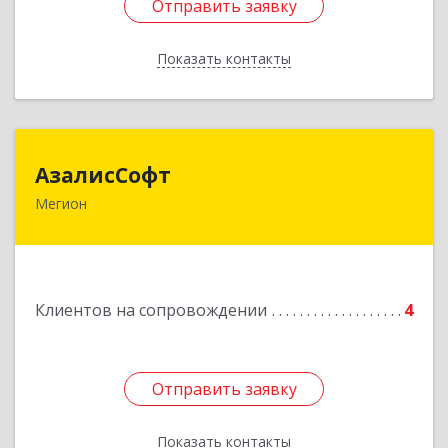
Отправить заявку
Отправить заявку
Показать контакты
Назад
АзалисСофт
АзалисСофт
Мегион
628690, Ханты-Мансийский Автономный округ
- Югра АО, Мегион г, Высокий пгт, Мира ул,
дом № 7, кв.2
Подробнее
Клиентов на сопровождении
4
Отправить заявку
Отправить заявку
Показать контакты
Назад