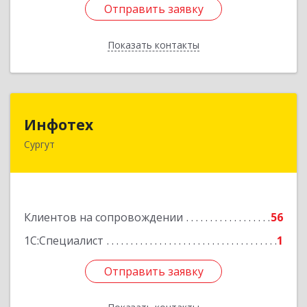
Отправить заявку
Отправить заявку
Показать контакты
Назад
Инфотех
Инфотех
Сургут
628400, Ханты-Мансийский Автономный округ
- Югра АО, Сургут г, Быстринская ул, дом № 8
Подробнее
Клиентов на сопровождении
56
1С:Специалист
1
Отправить заявку
Отправить заявку