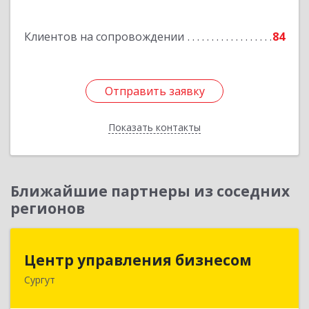
Подробнее
Клиентов на сопровождении
84
Отправить заявку
Отправить заявку
Показать контакты
Назад
Ближайшие партнеры из соседних
регионов
Центр управления бизнесом
Центр управления бизнесом
Сургут
628403, Ханты-Мансийский Автономный округ
- Югра АО, Сургут г, Мира пр-кт, дом № 56, кв.2