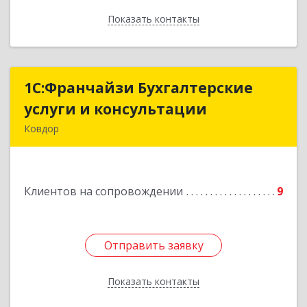
Показать контакты
Назад
1С:Франчайзи Бухгалтерские
1С:Франчайзи Бухгалтерские
услуги и консультации
услуги и консультации
Ковдор
Подробнее
Клиентов на сопровождении
9
Отправить заявку
Отправить заявку
Показать контакты
Назад