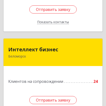
Отправить заявку
Отправить заявку
Показать контакты
Назад
Интеллект бизнес
Интеллект бизнес
Беломорск
г. Беломорск, Портовое шоссе, д.1
Подробнее
Клиентов на сопровождении
24
Отправить заявку
Отправить заявку