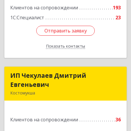
Клиентов на сопровождении
193
1С:Специалист
23
Отправить заявку
Отправить заявку
Показать контакты
Назад
ИП Чекулаев Дмитрий
ИП Чекулаев Дмитрий
Евгеньевич
Евгеньевич
Костомукша
Подробнее
Клиентов на сопровождении
36