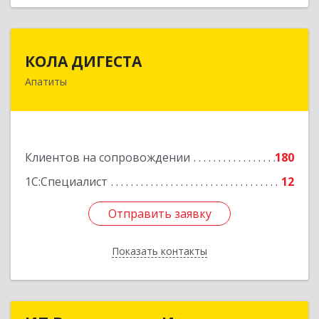
КОЛА ДИГЕСТА
КОЛА ДИГЕСТА
Апатиты
184209, Мурманская обл, Апатиты г,
Космонавтов ул, дом № 17
Подробнее
Клиентов на сопровождении
180
1С:Специалист
12
Отправить заявку
Отправить заявку
Показать контакты
Назад