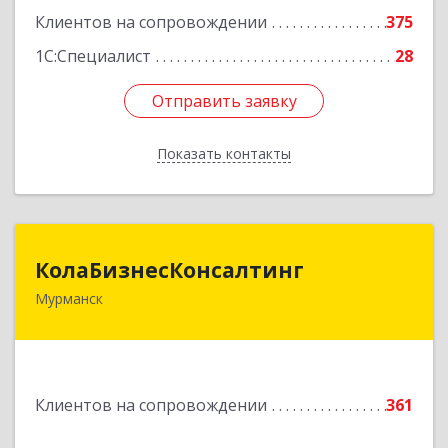
Клиентов на сопровождении
375
1С:Специалист
28
Отправить заявку
Отправить заявку
Показать контакты
Назад
КолаБизнесКонсалтинг
КолаБизнесКонсалтинг
Мурманск
183074, Мурманская обл, Мурманск г,
Полярный Круг ул, дом № 3
Подробнее
Клиентов на сопровождении
361