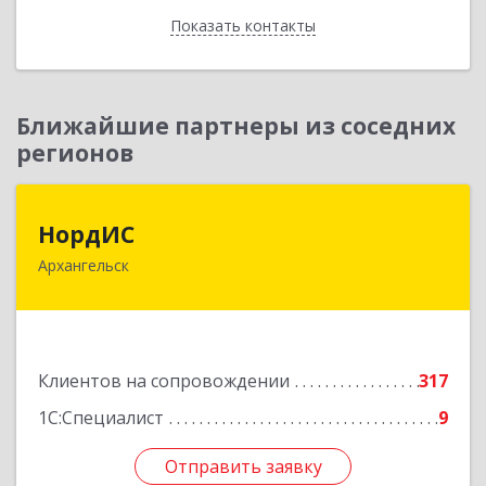
Показать контакты
Назад
Ближайшие партнеры из соседних
регионов
НордИС
НордИС
Архангельск
163071, Архангельская обл, Архангельск г,
Гайдара ул, дом № 55, оф.18
Подробнее
Клиентов на сопровождении
317
1С:Специалист
9
Отправить заявку
Отправить заявку