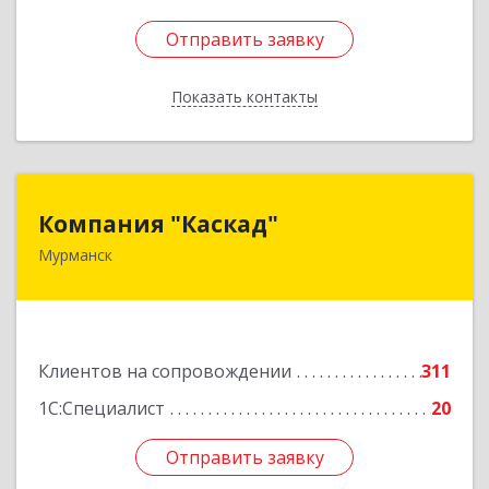
Отправить заявку
Отправить заявку
Показать контакты
Назад
Компания "Каскад"
Компания "Каскад"
Мурманск
183038, Мурманская обл, Мурманск г, Бабикова
проезд, дом № 12, кв.59
Подробнее
Клиентов на сопровождении
311
1С:Специалист
20
Отправить заявку
Отправить заявку