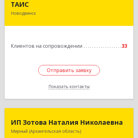
ТАИС
Новодвинск
164902, Архангельская обл, Новодвинск г,
Димитрова ул, дом № 4а
Подробнее
Клиентов на сопровождении
33
Отправить заявку
Отправить заявку
Показать контакты
Назад
ИП Зотова Наталия Николаевна
ИП Зотова Наталия Николаевна
Мирный (Архангельская область)
164170, г.Мирный, Архангельской обл.,