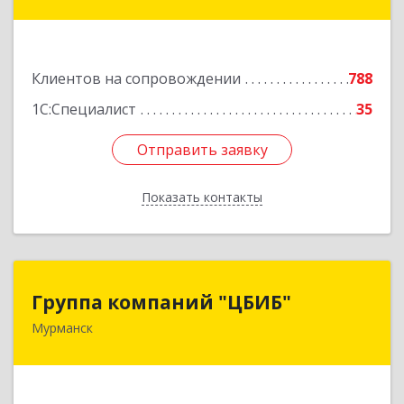
ул, дом № 10
Подробнее
Клиентов на сопровождении
788
1С:Специалист
35
Отправить заявку
Отправить заявку
Показать контакты
Назад
Группа компаний "ЦБИБ"
Группа компаний "ЦБИБ"
Мурманск
183010, Мурманская обл, Мурманск г, Кирова
пр-кт, дом № 17
Подробнее