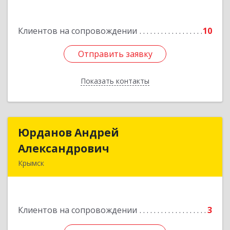
Революционная ул, дом № 47
Клиентов на сопровождении
10
Подробнее
Отправить заявку
Отправить заявку
Показать контакты
Назад
Юрданов Андрей
Юрданов Андрей
Александрович
Александрович
Крымск
353384 Краснодарский край г. Крымск ул.
Юбилейная 8
Клиентов на сопровождении
3
Подробнее