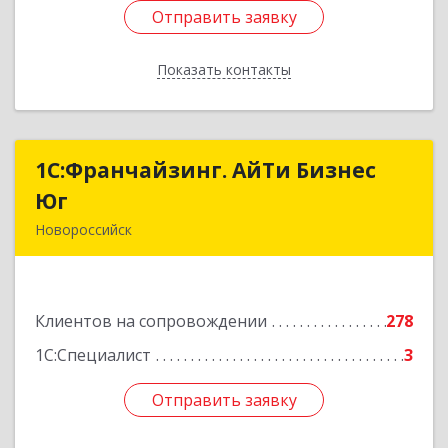
Отправить заявку
Отправить заявку
Показать контакты
Назад
1С:Франчайзинг. АйТи Бизнес
1С:Франчайзинг. АйТи Бизнес
Юг
Юг
Новороссийск
353907, Краснодарский край, Новороссийск г,
Видова ул, дом № 65, оф.2
Клиентов на сопровождении
278
Подробнее
1С:Специалист
3
Отправить заявку
Отправить заявку