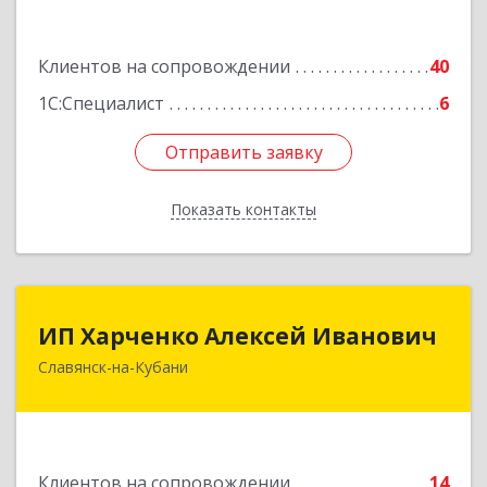
Подробнее
Клиентов на сопровождении
40
1С:Специалист
6
Отправить заявку
Отправить заявку
Показать контакты
Назад
ИП Харченко Алексей Иванович
ИП Харченко Алексей Иванович
Славянск-на-Кубани
353 579, Краснодарский край, ст.Петровская,
ул.Кирпичная д.32
Подробнее
Клиентов на сопровождении
14