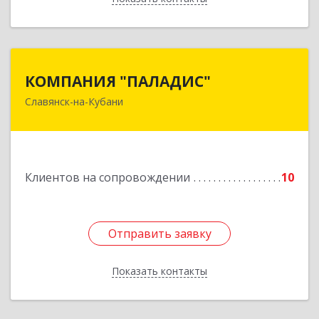
КОМПАНИЯ "ПАЛАДИС"
КОМПАНИЯ "ПАЛАДИС"
Славянск-на-Кубани
353560, Краснодарский край, Славянский р-н,
Славянск-на-Кубани г, Краснофлотская ул, дом
№ 19, оф.1
Подробнее
Клиентов на сопровождении
10
Отправить заявку
Отправить заявку
Показать контакты
Назад