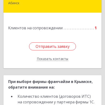
Абинск
353320, Краснодарский край, м.р-н Абинский,
г.п. Абинское, Абинск г, Промышленная ул, дом
№ 4, каб.311
Подробнее
Клиентов на сопровождении
1
Отправить заявку
Отправить заявку
Показать контакты
Назад
При выборе фирмы-франчайзи в Крымске,
обратите внимание на:
Количество клиентов (договоров ИТС)
на сопровождении у партнера фирмы 1С.