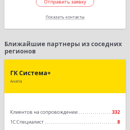
Отправить заявку
Отправить заявку
Показать контакты
Назад
Ближайшие партнеры из соседних
регионов
ГК Система+
ГК Система+
Анапа
353450, Краснодарский край, Анапский р-н,
Анапа г, Лермонтова ул, дом № 116, корпус Г,
оф.7
Подробнее
Клиентов на сопровождении
332
1С:Специалист
8