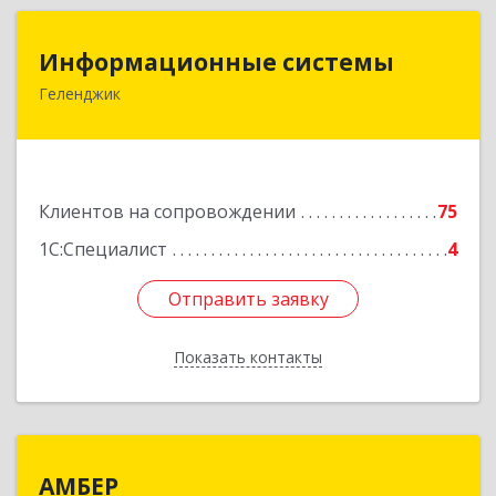
Информационные системы
Информационные системы
Геленджик
353475, Краснодарский край, Геленджик г,
Нахимова ул, дом № 2
Подробнее
Клиентов на сопровождении
75
1С:Специалист
4
Отправить заявку
Отправить заявку
Показать контакты
Назад
АМБЕР
АМБЕР