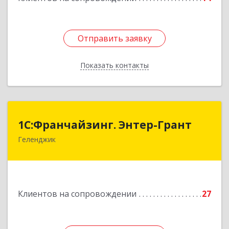
Отправить заявку
Отправить заявку
Показать контакты
Назад
1С:Франчайзинг. Энтер-Грант
1С:Франчайзинг. Энтер-Грант
Геленджик
353467, Краснодарский край, Геленджик г,
Дачная ул, дом № 17
Подробнее
Клиентов на сопровождении
27