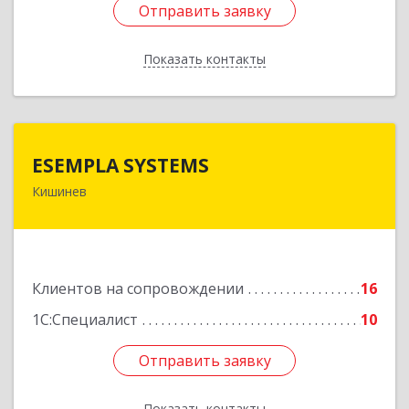
Отправить заявку
Отправить заявку
Показать контакты
Назад
ESEMPLA SYSTEMS
ESEMPLA SYSTEMS
Кишинев
Молдова, г.Кишинев, ул. Колумна 170, МД-2004
Подробнее
Клиентов на сопровождении
16
1С:Специалист
10
Отправить заявку
Отправить заявку
Показать контакты
Назад