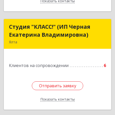
Показать контакты
Назад
Студия "КЛАСС!" (ИП Черная
Студия "КЛАСС!" (ИП Черная
Екатерина Владимировна)
Екатерина Владимировна)
Ялта
98600, г. Ялта, ул. Свердлова, 24
Подробнее
Клиентов на сопровождении
6
Отправить заявку
Отправить заявку
Показать контакты
Назад