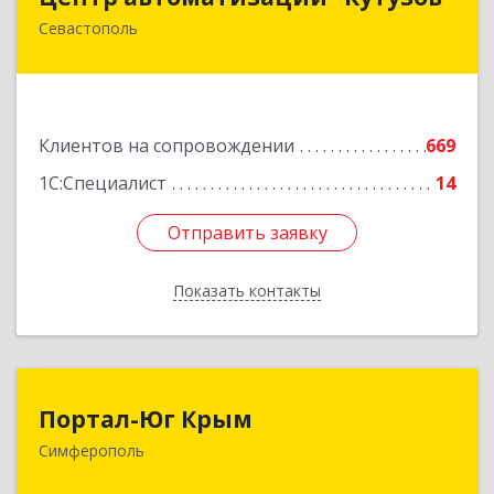
Севастополь
299011, Севастополь г, Генерала Петрова ул,
дом № 20, корпус 1, оф.1
Подробнее
Клиентов на сопровождении
669
1С:Специалист
14
Отправить заявку
Отправить заявку
Показать контакты
Назад
Портал-Юг Крым
Портал-Юг Крым
Симферополь
295015, Крым Респ, Симферополь г, Козлова ул,
дом № 27