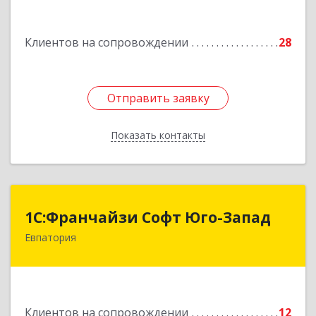
Подробнее
Клиентов на сопровождении
28
Отправить заявку
Отправить заявку
Показать контакты
Назад
1С:Франчайзи Софт Юго-Запад
1С:Франчайзи Софт Юго-Запад
Евпатория
297407, Крым Респ, Евпатория г, Победы пр-кт,
дом № 13, кв.45
Подробнее
Клиентов на сопровождении
12