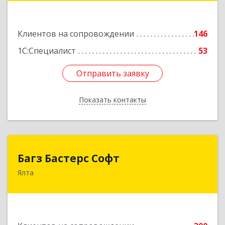
Подробнее
Клиентов на сопровождении
146
1С:Специалист
53
Отправить заявку
Отправить заявку
Показать контакты
Назад
Багз Бастерс Софт
Багз Бастерс Софт
Ялта
298603, Крым Респ, Ялта г, Свердлова ул, дом №
34
Подробнее