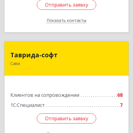
Отправить заявку
Отправить заявку
Показать контакты
Назад
Таврида-софт
Таврида-софт
Саки
296574, Крым Респ, м.р-н Сакский с.п.
Новофедоровское, Новофедоровка пгт, 30
Авиаполка ул, дом № 10
Подробнее
Клиентов на сопровождении
68
1С:Специалист
7
Отправить заявку
Отправить заявку