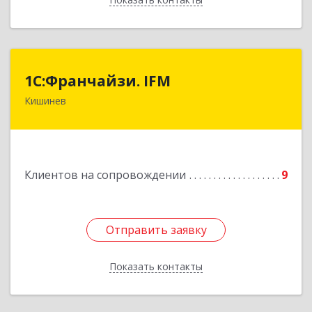
1С:Франчайзи. IFM
1С:Франчайзи. IFM
Кишинев
MD-2020, Молдова, Кишинев, пер.
Студенцилор, 16/3, оф.7
Подробнее
Клиентов на сопровождении
9
Отправить заявку
Отправить заявку
Показать контакты
Назад