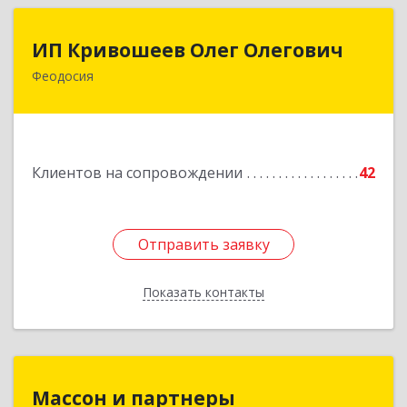
ИП Кривошеев Олег Олегович
ИП Кривошеев Олег Олегович
Феодосия
Подробнее
Клиентов на сопровождении
42
Отправить заявку
Отправить заявку
Показать контакты
Назад
Массон и партнеры
Массон и партнеры