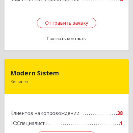
Отправить заявку
Отправить заявку
Показать контакты
Назад
Modern Sistem
Modern Sistem
Кишинев
МОЛДОВА, РЕСПУБЛИКА , MD-2004, г. Кишинев,
ул. Бульвар Дмитрий Кантемир, 1, (завод
Топаз, офис 1502)
Подробнее
Клиентов на сопровождении
38
1С:Специалист
1