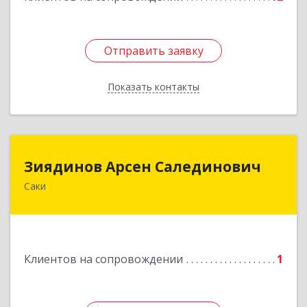
Отправить заявку
Отправить заявку
Показать контакты
Назад
Зиядинов Арсен Салединович
Зиядинов Арсен Салединович
Саки
г.Саки, Интернациональная, 5/2, кв.1
Подробнее
Клиентов на сопровождении
1