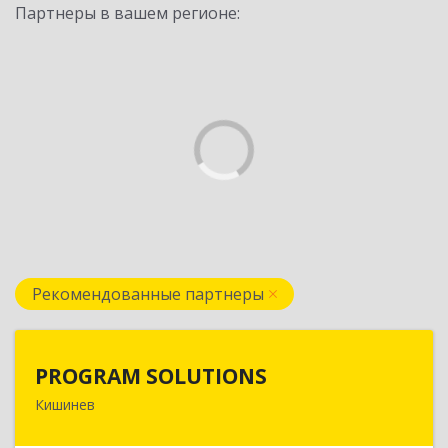
Партнеры в вашем регионе:
Рекомендованные партнеры
PROGRAM SOLUTIONS
PROGRAM SOLUTIONS
Кишинев
МОЛДОВА, РЕСПУБЛИКА , МД2038, г. Кишинев,
ул. Н.Зелински 31, оф.44