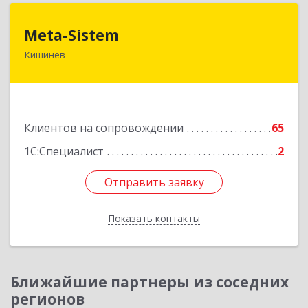
Meta-Sistem
Meta-Sistem
Кишинев
Республика Молдова, MD-2060, Республика
Молдова, г. Кишинев, ул. Куза-Водэ, 44.
Подробнее
Клиентов на сопровождении
65
1С:Специалист
2
Отправить заявку
Отправить заявку
Показать контакты
Назад
Ближайшие партнеры из соседних
регионов