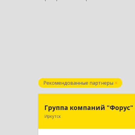
Рекомендованные партнеры
Группа компаний "Форус
Группа компаний "Форус"
Иркутск
664007, Иркутская обл, Иркутск г
Ямская ул, дом № 1, корпус 1, оф.