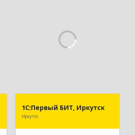
"
1С:Первый БИТ, Иркутск
1С:Первый БИТ, Иркутск
Иркутск
,
664007, Иркутская обл, Иркутск г,
1
Декабрьских Событий ул, дом № 125,
оф.500