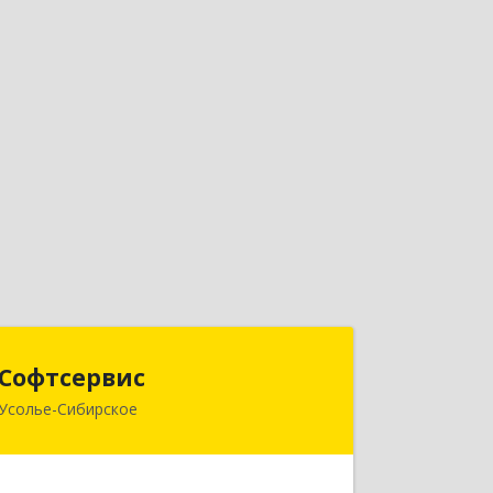
Софтсервис
Софтсервис
Усолье-Сибирское
665451, Иркутская обл, Усолье-
Сибирское г, Интернациональная ул,
дом № 87