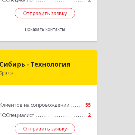
Отправить заявку
Отправить заявку
Показать контакты
Назад
Сибирь - Технология
Сибирь - Технология
Братск
665710, Иркутская обл, Братск г,
Снежная (Центральный ж/р) ул, дом
№ 13
Подробнее
Клиентов на сопровождении
55
1С:Специалист
2
Отправить заявку
Отправить заявку