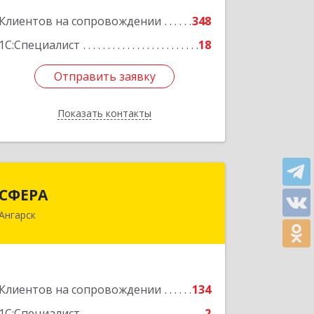
Подробнее
Клиентов на сопровождении
348
1С:Специалист
18
Отправить заявку
Отправить заявку
Показать контакты
Назад
СФЕРА
СФЕРА
Ангарск
665816, Иркутская обл, Ангарск г, 177-
й кв-л, дом № 6, оф.159
Подробнее
Клиентов на сопровождении
134
1С:Специалист
2