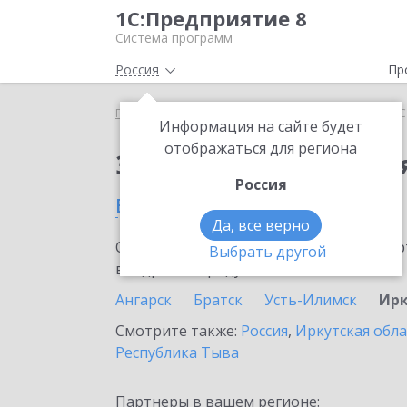
1С:Предприятие 8
Система программ
Россия
Пр
Главная
Сервисы ИТС
1С-Облачная касса
1С
Информация на сайте будет
отображаться для региона
Заказать 1С-Облачная
Россия
в Иркутске
Да, все верно
Ознакомьтесь с информационными карт
Выбрать другой
внедрение продукта.
Ангарск
Братск
Усть-Илимск
Ирк
Смотрите также:
Россия
,
Иркутская обла
Республика Тыва
Партнеры в вашем регионе: