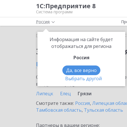
1С:Предприятие 8
Система программ
Россия
Пр
Главная
Сервисы ИТС
1С-Облачная касса
1С
Информация на сайте будет
отображаться для региона
Заказать 1С-Облачная
Россия
в Грязях
Да, все верно
Ознакомьтесь с информационными карт
Выбрать другой
внедрение продукта.
Липецк
Елец
Грязи
Смотрите также:
Россия
,
Липецкая обла
Тамбовская область
,
Тульская область
Партнеры в вашем регионе: