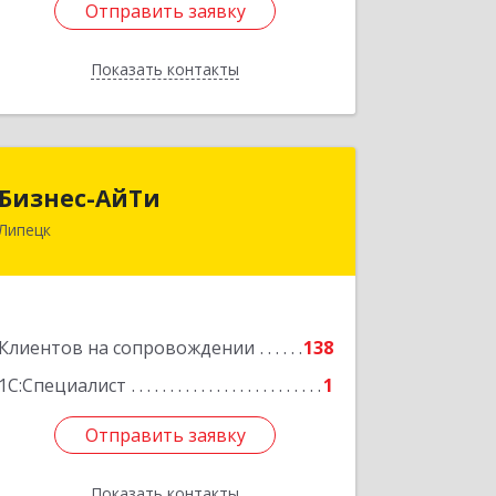
Отправить заявку
Отправить заявку
Показать контакты
Назад
Бизнес-АйТи
Бизнес-АйТи
Липецк
398008, Липецкая обл, Липецк г, 50
лет НЛМК ул, дом № 11, пом.18
Подробнее
Клиентов на сопровождении
138
1С:Специалист
1
Отправить заявку
Отправить заявку
Показать контакты
Назад