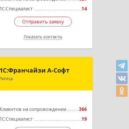
1С:Специалист
14
Отправить заявку
Отправить заявку
Показать контакты
Назад
1С:Франчайзи А-Софт
1С:Франчайзи А-Софт
Липецк
398059, Липецкая обл, Липецк г,
Фрунзе ул, дом № 27
Подробнее
Клиентов на сопровождении
366
1С:Специалист
19