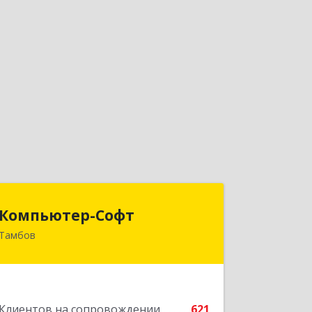
Компьютер-Софт
Компьютер-Софт
Тамбов
392000, Тамбовская обл, Тамбов г,
Советская ул, дом № 191
Подробнее
Клиентов на сопровождении
621