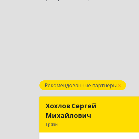
Рекомендованные партнеры
Хохлов Сергей
Хохлов Серге
Михайлович
Михайлови
Грязи
399059, Россия, Липецкая обл., г.Грязи
ул.Рублева, д.3