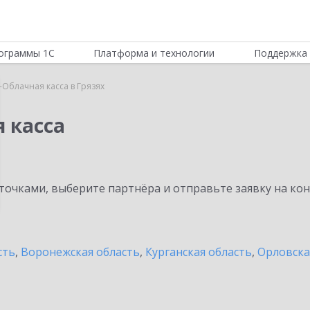
ограммы 1С
Платформа и технологии
Поддержка 
-Облачная касса в Грязях
 касса
очками, выберите партнёра и отправьте заявку на ко
сть
,
Воронежская область
,
Курганская область
,
Орловска