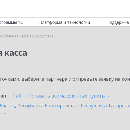
ограммы 1С
Платформа и технологии
Поддержка 
-Облачная касса в Бугуруслане
 касса
очками, выберите партнёра и отправьте заявку на ко
лан
Гай
Показать все населенные
пункты
бласть
,
Республика Башкортостан
,
Республика Татарста
сть