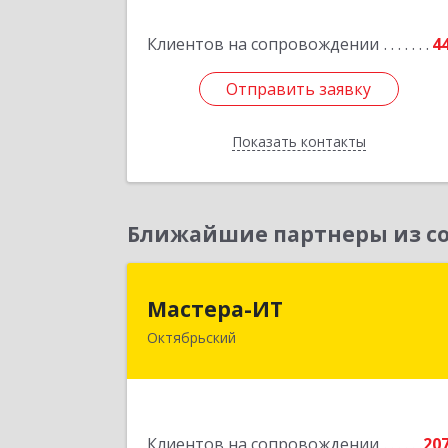
Клиентов на сопровождении
4
Подробне
Отправить заявку
Отправить заявку
Показать контакты
Назад
Ближайшие партнеры из со
Мастера-И
Мастера-ИТ
Октябрьский
452607, Башкортостан Респ
Октябрьский г, Комсомольская ул
дом № 20, оф."МИТ
Подробне
Клиентов на сопровождении
20