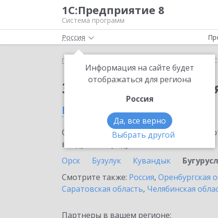
1С:Предприятие 8
Система программ
Россия
Пр
Главная
Сервисы ИТС
1С-Облачная касса
1С
Информация на сайте будет
отображаться для региона
Заказать 1С-Облачная
Россия
в Бугуруслане
Да, все верно
Ознакомьтесь с информационными карт
Выбрать другой
внедрение продукта.
Орск
Бузулук
Кувандык
Бугурус
Смотрите также:
Россия
,
Оренбургская о
Саратовская область
,
Челябинская обла
Партнеры в вашем регионе: