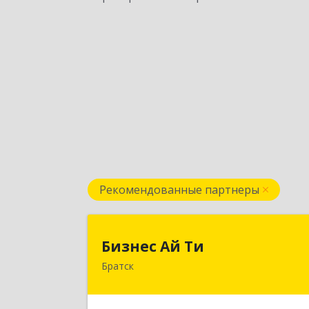
Рекомендованные партнеры
Бизнес Ай Т
Бизнес Ай Ти
Братск
665717, Иркутская обл, Братск г
Центральный жилрайон, Мира ул
дом № 27B, оф.1