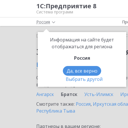
1С:Предприятие 8
Система программ
Россия
Пр
Главная
Сервисы ИТС
1С-Облачная касса
1С
Информация на сайте будет
отображаться для региона
Заказать 1С-Облачная
Россия
в Братске
Да, все верно
Ознакомьтесь с информационными карт
Выбрать другой
внедрение продукта.
Ангарск
Братск
Усть-Илимск
Ир
Смотрите также:
Россия
,
Иркутская обла
Республика Тыва
Партнеры в вашем регионе: