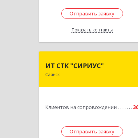
Отправить заявку
Отправить заявку
Показать контакты
Назад
ИТ СТК "СИРИУС
ИТ СТК "СИРИУС"
Саянск
666303, Иркутская обл, Саянск г
Юбилейный мкр, дом № 3
Подробне
Клиентов на сопровождении
3
Отправить заявку
Отправить заявку