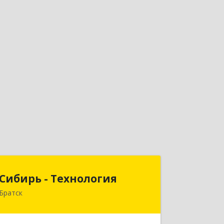
Сибирь - Технология
Сибирь - Технология
Братск
665710, Иркутская обл, Братск г,
Снежная (Центральный ж/р) ул, дом
№ 13