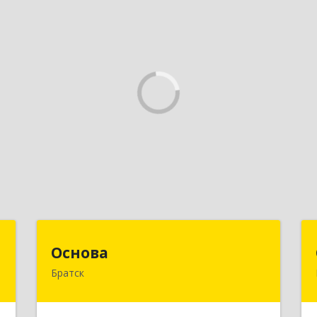
и
Основа
Основа
Братск
,
665700, Иркутская обл, Братск г,
,
Ленина (Центральный ж/р) пр-кт,
4
дом № 6, оф.1001