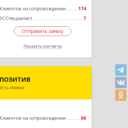
Клиентов на сопровождении
174
Подробнее
1С:Специалист
7
Отправить заявку
Отправить заявку
Показать контакты
Назад
ПОЗИТИВ
ПОЗИТИВ
Усть-Илимск
666679, Иркутская обл, Усть-Илимск г,
Дружбы Народов пр-кт, дом № 12,
кв.60
Подробнее
Клиентов на сопровождении
66