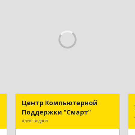
й
Центр Компьютерной
Центр Компьютерной
ч
Поддержки "Смарт"
Поддержки "Смарт"
Александров
,
601650, Владимирская обл,
,
Александровский р-н, Александров г,