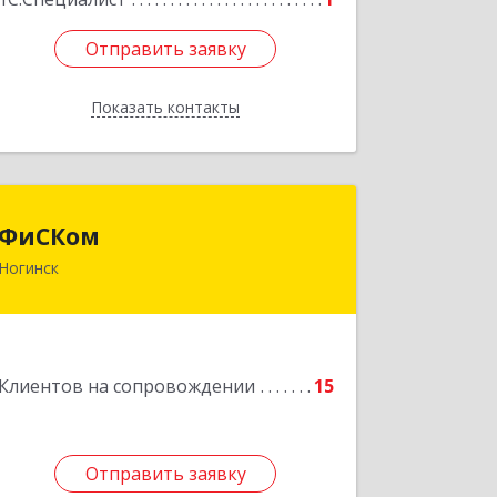
Отправить заявку
Отправить заявку
Показать контакты
Назад
ФиСКом
ФиСКом
Ногинск
142403, Московская обл., г.Ногинск,
ул.Ремесленная, д.1, пом.33
Подробнее
Клиентов на сопровождении
15
Отправить заявку
Отправить заявку