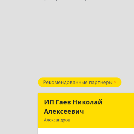
Рекомендованные партнеры
ИП Гаев Николай
ИП Гаев Никола
Алексеевич
Алексееви
Александров
601650, Владимирская обл
Александровский р-н, Александров г