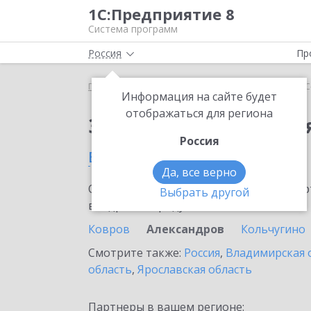
1С:Предприятие 8
Система программ
Россия
Пр
Главная
Сервисы ИТС
1С-Облачная касса
1С
Информация на сайте будет
отображаться для региона
Заказать 1С-Облачная
Россия
в Александрове
Да, все верно
Ознакомьтесь с информационными карт
Выбрать другой
внедрение продукта.
Ковров
Александров
Кольчугино
Смотрите также:
Россия
,
Владимирская 
область
,
Ярославская область
Партнеры в вашем регионе: