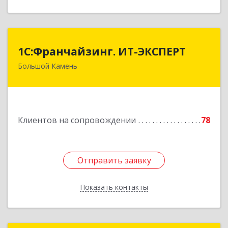
1С:Франчайзинг. ИТ-ЭКСПЕРТ
1С:Франчайзинг. ИТ-ЭКСПЕРТ
Большой Камень
692806, Приморский край, Большой Камень г,
Карла Маркса ул, дом № 57, этаж 3
Подробнее
Клиентов на сопровождении
78
Отправить заявку
Отправить заявку
Показать контакты
Назад