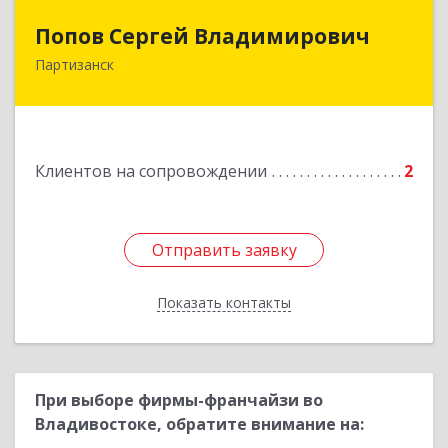
Попов Сергей Владимирович
Попов Сергей Владимирович
Партизанск
692922, Приморский край, г. Находка, ул.
Пограничная, 30-18
Подробнее
Клиентов на сопровождении
2
Отправить заявку
Отправить заявку
Показать контакты
Назад
При выборе фирмы-франчайзи во
Владивостоке, обратите внимание на: