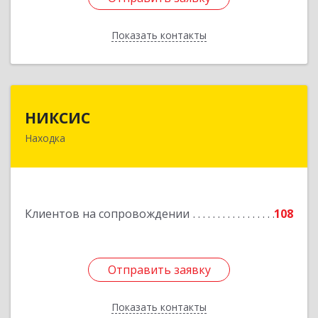
Показать контакты
Назад
НИКСИС
НИКСИС
Находка
692903, Приморский край, Находка г,
Находкинский пр-кт, дом № 84, кв.73А
Подробнее
Клиентов на сопровождении
108
Отправить заявку
Отправить заявку
Показать контакты
Назад