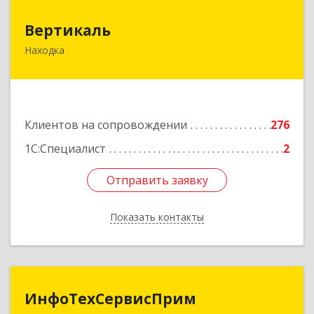
Вертикаль
Вертикаль
Находка
692928, Приморский край, Находка г,
Постышева ул, дом № 27
Подробнее
Клиентов на сопровождении
276
1С:Специалист
2
Отправить заявку
Отправить заявку
Показать контакты
Назад
ИнфоТехСервисПрим
ИнфоТехСервисПрим