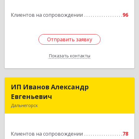
Переяславка рп, Ленина ул, дом № 30, оф.1
Клиентов на сопровождении
96
Подробнее
Отправить заявку
Отправить заявку
Показать контакты
Назад
ИП Иванов Александр
ИП Иванов Александр
Евгеньевич
Евгеньевич
Дальнегорск
692446, Приморский край, Дальнегорск г,
Инженерная ул, дом № 28, кв.1
Клиентов на сопровождении
78
Подробнее