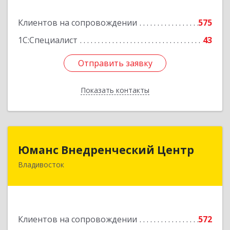
Подробнее
Клиентов на сопровождении
575
1С:Специалист
43
Отправить заявку
Отправить заявку
Показать контакты
Назад
Юманс Внедренческий Центр
Юманс Внедренческий Центр
Владивосток
690014, Приморский край, Владивосток г,
Некрасовская ул, дом № 48а
Подробнее
Клиентов на сопровождении
572