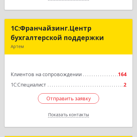
1С:Франчайзинг.Центр
1С:Франчайзинг.Центр
бухгалтерской поддержки
бухгалтерской поддержки
Артем
692760, Приморский край, Артем г, Фрунзе ул,
дом № 54А, каб.21
Клиентов на сопровождении
164
Подробнее
1С:Специалист
2
Отправить заявку
Отправить заявку
Показать контакты
Назад