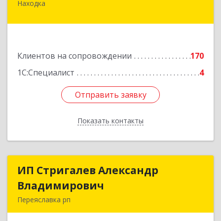
Находка
692916, Приморский край, Находка г,
Чернышевского ул, дом № 36, оф.305
Подробнее
Клиентов на сопровождении
170
1С:Специалист
4
Отправить заявку
Отправить заявку
Показать контакты
Назад
ИП Стригалев Александр
ИП Стригалев Александр
Владимирович
Владимирович
Переяславка рп
682910, Хабаровский край, Имени Лазо р-н,