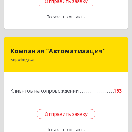
Отправить заявку
Отправить заявку
Показать контакты
Назад
Компания "Автоматизация"
Компания "Автоматизация"
Биробиджан
679016, Еврейская Аобл, Биробиджан г,
Советская ул, дом № 59, кв.3
Подробнее
Клиентов на сопровождении
153
Отправить заявку
Отправить заявку
Показать контакты
Назад