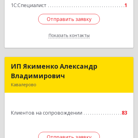
1С:Специалист
1
Отправить заявку
Отправить заявку
Показать контакты
Назад
ИП Якименко Александр
ИП Якименко Александр
Владимирович
Владимирович
Кавалерово
692400, Приморский край, Кавалеровский р-н,
Горнореченский пгт, Октябрьская ул, дом № 5
Клиентов на сопровождении
83
Подробнее
Отправить заявку
Отправить заявку