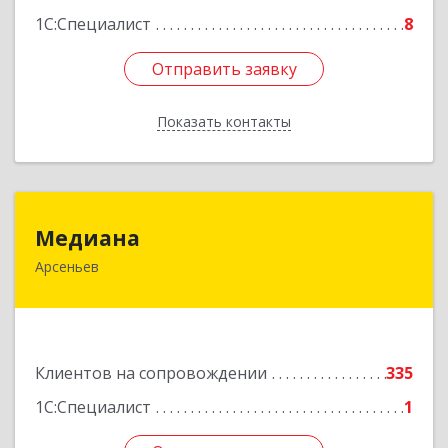
1С:Специалист
8
Отправить заявку
Отправить заявку
Показать контакты
Назад
Медиана
Медиана
Арсеньев
692330, Приморский край, Арсеньев г,
Ломоносова ул, дом № 24, кв.1
Подробнее
Клиентов на сопровождении
335
1С:Специалист
1