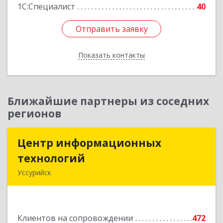
1С:Специалист
40
Отправить заявку
Отправить заявку
Показать контакты
Назад
Ближайшие партнеры из соседних
регионов
Центр информационных
Центр информационных
технологий
технологий
Уссурийск
692512, Приморский край, Уссурийск г,
Пушкина ул, дом № 1, пом.2
Клиентов на сопровождении
472
Подробнее