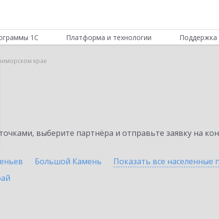
ограммы 1С
Платформа и технологии
Поддержка 
риморском крае
очками, выберите партнёра и отправьте заявку на ко
сеньев
Большой Камень
Показать все населенные
рай