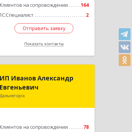
Клиентов на сопровождении
164
Подробнее
1С:Специалист
2
Отправить заявку
Отправить заявку
Показать контакты
Назад
ИП Иванов Александр
ИП Иванов Александр
Евгеньевич
Евгеньевич
Дальнегорск
692446, Приморский край,
Дальнегорск г, Инженерная ул, дом №
28, кв.1
Подробнее
Клиентов на сопровождении
78