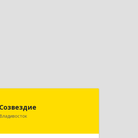
Созвездие
Созвездие
690069, Приморский край,
Владивосток
Владивосток г, Тухачевского ул, дом
№ 62, кв.94