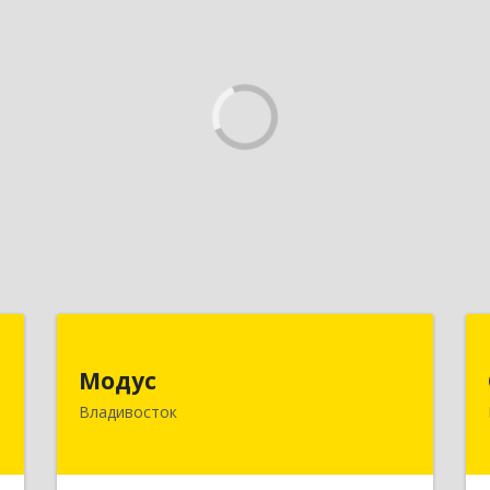
х
Модус
й
Модус
690091, Приморский край,
Владивосток
Владивосток г, ул. Фадеева, д. 10
к
2
Подробнее