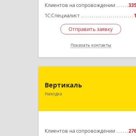
Клиентов на сопровождении
33
1С:Специалист
Отправить заявку
Отправить заявку
Показать контакты
Назад
Вертикал
Вертикаль
692928, Приморский край, Находка г
Находка
Постышева ул, дом № 2
Подробне
Клиентов на сопровождении
27