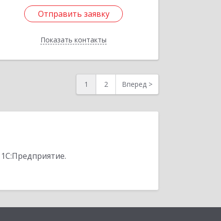
Отправить заявку
Отправить заявку
Показать контакты
Назад
1
2
Вперед
>
 1С:Предприятие.