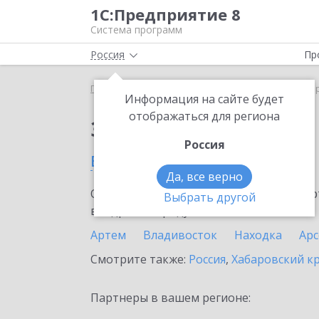
1С:Предприятие 8
Система программ
Россия
Пр
Главная
Сервисы ИТС
1С:МДЛП
1С:МДЛП в П
Информация на сайте будет
отображаться для региона
Заказать 1С:МДЛП
Россия
в Приморском крае
Да, все верно
Ознакомьтесь с информационными карт
Выбрать другой
внедрение продукта.
Артем
Владивосток
Находка
Ар
Смотрите также:
Россия
,
Хабаровский к
Партнеры в вашем регионе: